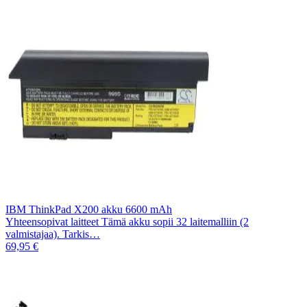
IBM ThinkPad X200 akku 6600 mAh
Yhteensopivat laitteet Tämä akku sopii 32 laitemalliin (2
valmistajaa). Tarkis…
69,95 €