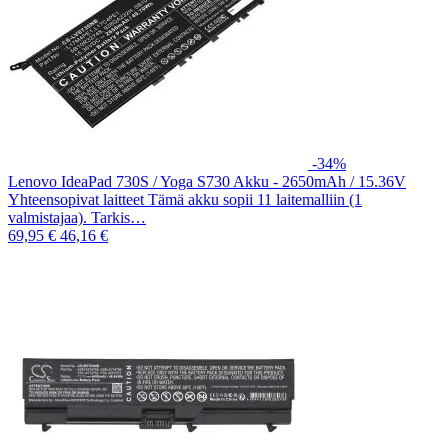
-34%
Lenovo IdeaPad 730S / Yoga S730 Akku - 2650mAh / 15.36V
Yhteensopivat laitteet Tämä akku sopii 11 laitemalliin (1
valmistajaa). Tarkis…
69,95 €
46,16 €