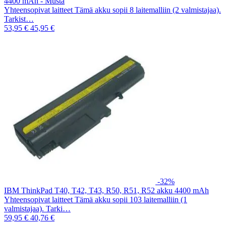
4400 mAh - Musta
Yhteensopivat laitteet Tämä akku sopii 8 laitemalliin (2 valmistajaa).
Tarkist…
53,95 €
45,95 €
-32%
IBM ThinkPad T40, T42, T43, R50, R51, R52 akku 4400 mAh
Yhteensopivat laitteet Tämä akku sopii 103 laitemalliin (1
valmistajaa). Tarki…
59,95 €
40,76 €