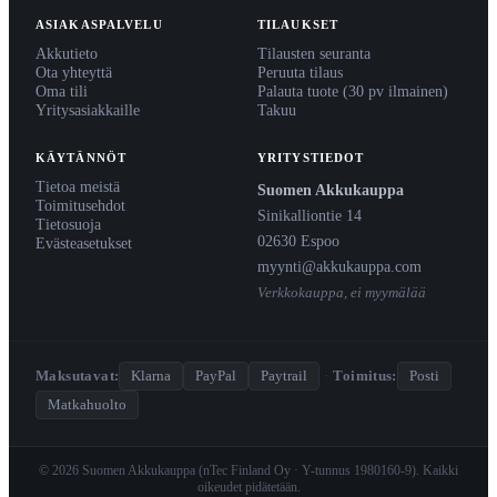
ASIAKASPALVELU
TILAUKSET
Akkutieto
Tilausten seuranta
Ota yhteyttä
Peruuta tilaus
Oma tili
Palauta tuote (30 pv ilmainen)
Yritysasiakkaille
Takuu
KÄYTÄNNÖT
YRITYSTIEDOT
Tietoa meistä
Suomen Akkukauppa
Toimitusehdot
Sinikalliontie 14
Tietosuoja
02630 Espoo
Evästeasetukset
myynti@akkukauppa.com
Verkkokauppa, ei myymälää
Maksutavat:
Klarna
PayPal
Paytrail
·
Toimitus:
Posti
Matkahuolto
© 2026 Suomen Akkukauppa (nTec Finland Oy · Y-tunnus 1980160-9). Kaikki
oikeudet pidätetään.