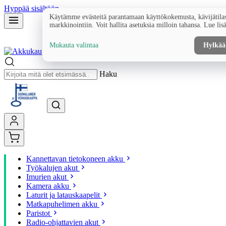
Hyppää sisältöön
Käytämme evästeitä parantamaan käyttökokemusta, kävijätilas
markkinointiin. Voit hallita asetuksia milloin tahansa. Lue lis
Mukauta valintaa
Hylkää
Haku
Kannettavan tietokoneen akku
Työkalujen akut
Imurien akut
Kamera akku
Laturit ja latauskaapelit
Matkapuhelimen akku
Paristot
Radio-ohjattavien akut