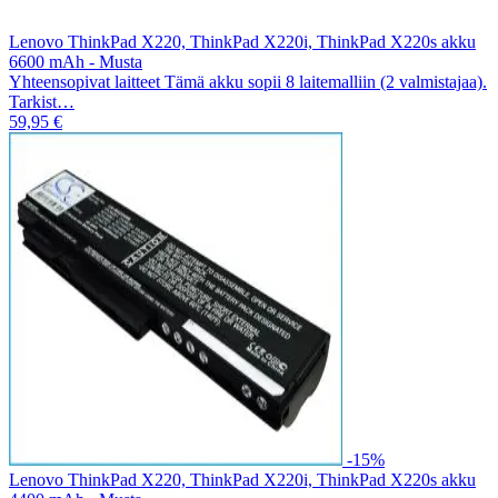
Lenovo ThinkPad X220, ThinkPad X220i, ThinkPad X220s akku
6600 mAh - Musta
Yhteensopivat laitteet Tämä akku sopii 8 laitemalliin (2 valmistajaa).
Tarkist…
59,95 €
-15%
Lenovo ThinkPad X220, ThinkPad X220i, ThinkPad X220s akku