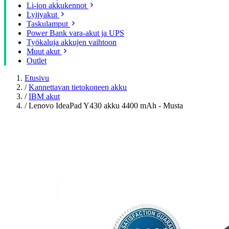
Li-ion akkukennot
Lyijyakut
Taskulamput
Power Bank vara-akut ja UPS
Työkaluja akkujen vaihtoon
Muut akut
Outlet
Etusivu
/
Kannettavan tietokoneen akku
/
IBM akut
/
Lenovo IdeaPad Y430 akku 4400 mAh - Musta