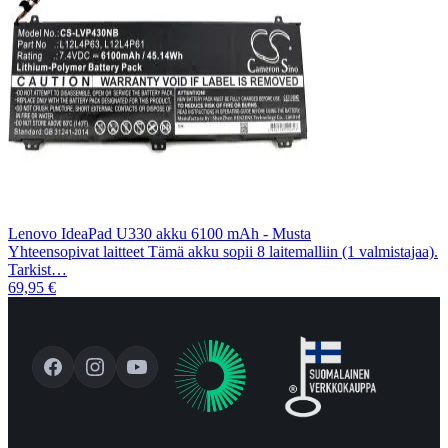
Lenovo IdeaPad U330 akku 6100 mAh - Musta
Yhteensopivat laitteet Tämä akku sopii 8 laitemalliin (1 valmistajaa).
Tarkist…
69,95 €