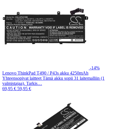
-14%
Lenovo ThinkPad T490 / P43s akku 4250mAh
Yhteensopivat laitteet Tämä akku sopii 31 laitemalliin (1
valmistajaa). Tarkis…
69,95 €
59,95 €