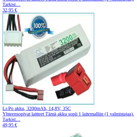
Tarkist…
32,95 €
Li-Po akku, 3200mAh, 14,8V, 35C
Yhteensopivat laitteet Tämä akku sopii 1 laitemalliin (1 valmistajaa).
Tarkist…
49,95 €