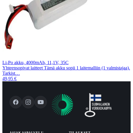
Li-Po akku, 4000mAh, 11,1V, 35C
Yhteensopivat laitteet Tämä akku sopii 1 laitemalliin (1 valmistajaa).
Tarkist…
49,95 €
ASIAKASPALVELU
TILAUKSET