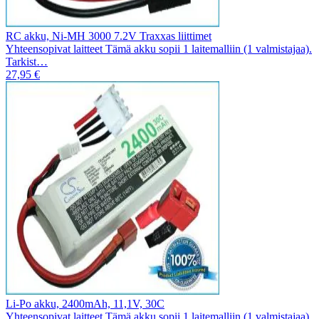
RC akku, Ni-MH 3000 7.2V Traxxas liittimet
Yhteensopivat laitteet Tämä akku sopii 1 laitemalliin (1 valmistajaa).
Tarkist…
27,95 €
Li-Po akku, 2400mAh, 11,1V, 30C
Yhteensopivat laitteet Tämä akku sopii 1 laitemalliin (1 valmistajaa).