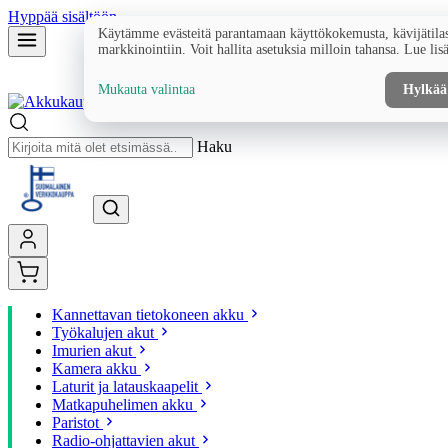
Hyppää sisältöön
Käytämme evästeitä parantamaan käyttökokemusta, kävijätilas
markkinointiin. Voit hallita asetuksia milloin tahansa. Lue lis
Mukauta valintaa
Hylkää
Haku
Kannettavan tietokoneen akku
Työkalujen akut
Imurien akut
Kamera akku
Laturit ja latauskaapelit
Matkapuhelimen akku
Paristot
Radio-ohjattavien akut