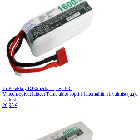
Li-Po akku, 1600mAh, 11,1V, 30C
Yhteensopivat laitteet Tämä akku sopii 1 laitemalliin (1 valmistajaa).
Tarkist…
26,95 €