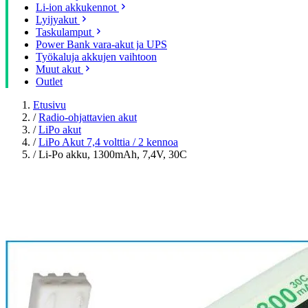
Li-ion akkukennot
Lyijyakut
Taskulamput
Power Bank vara-akut ja UPS
Työkaluja akkujen vaihtoon
Muut akut
Outlet
Etusivu
/
Radio-ohjattavien akut
/
LiPo akut
/
LiPo Akut 7,4 volttia / 2 kennoa
/
Li-Po akku, 1300mAh, 7,4V, 30C