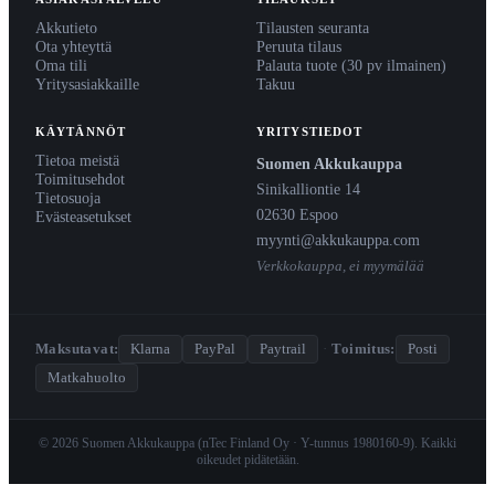
Akkutieto
Tilausten seuranta
Ota yhteyttä
Peruuta tilaus
Oma tili
Palauta tuote (30 pv ilmainen)
Yritysasiakkaille
Takuu
KÄYTÄNNÖT
YRITYSTIEDOT
Tietoa meistä
Suomen Akkukauppa
Toimitusehdot
Sinikalliontie 14
Tietosuoja
02630 Espoo
Evästeasetukset
myynti@akkukauppa.com
Verkkokauppa, ei myymälää
Maksutavat:
Klarna
PayPal
Paytrail
·
Toimitus:
Posti
Matkahuolto
© 2026 Suomen Akkukauppa (nTec Finland Oy · Y-tunnus 1980160-9). Kaikki
oikeudet pidätetään.