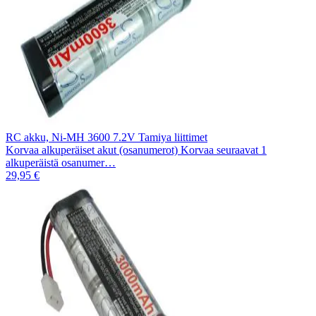
RC akku, Ni-MH 3600 7.2V Tamiya liittimet
Korvaa alkuperäiset akut (osanumerot) Korvaa seuraavat 1
alkuperäistä osanumer…
29,95 €