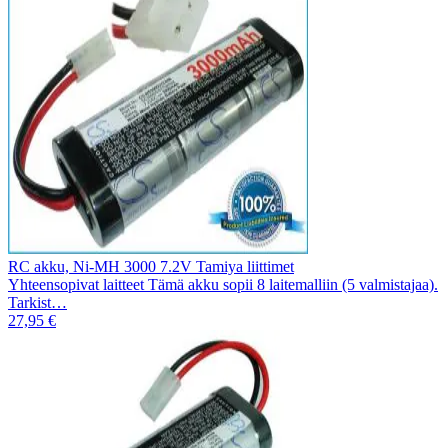
RC akku, Ni-MH 3000 7.2V Tamiya liittimet
Yhteensopivat laitteet Tämä akku sopii 8 laitemalliin (5 valmistajaa).
Tarkist…
27,95 €