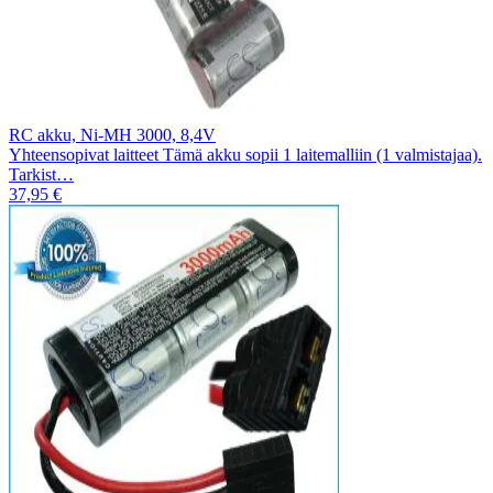
RC akku, Ni-MH 3000, 8,4V
Yhteensopivat laitteet Tämä akku sopii 1 laitemalliin (1 valmistajaa).
Tarkist…
37,95 €