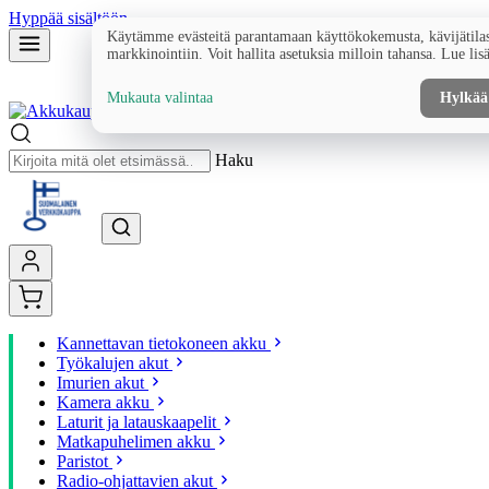
Hyppää sisältöön
Käytämme evästeitä parantamaan käyttökokemusta, kävijätilas
markkinointiin. Voit hallita asetuksia milloin tahansa. Lue lis
Mukauta valintaa
Hylkää
Haku
Kannettavan tietokoneen akku
Työkalujen akut
Imurien akut
Kamera akku
Laturit ja latauskaapelit
Matkapuhelimen akku
Paristot
Radio-ohjattavien akut