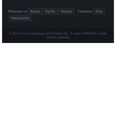
Maksutavat:
Klarna
PayPal
Paytrail
·
Toimitus:
Posti
Matkahuolto
© 2026 Suomen Akkukauppa (nTec Finland Oy · Y-tunnus 1980160-9). Kaikki
oikeudet pidätetään.