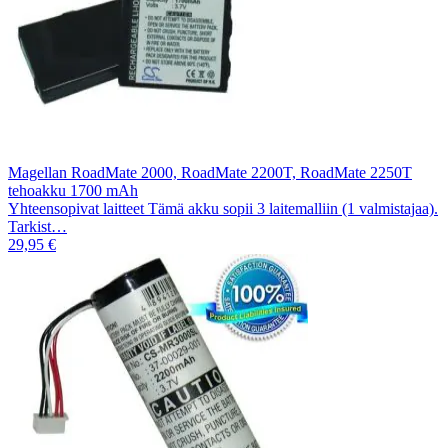
Magellan RoadMate 2000, RoadMate 2200T, RoadMate 2250T
tehoakku 1700 mAh
Yhteensopivat laitteet Tämä akku sopii 3 laitemalliin (1 valmistajaa).
Tarkist…
29,95 €