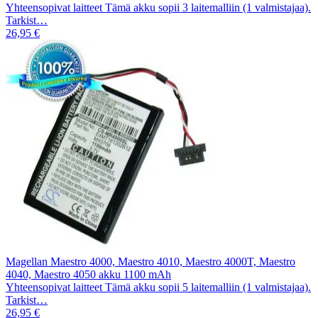
Yhteensopivat laitteet Tämä akku sopii 3 laitemalliin (1 valmistajaa).
Tarkist…
26,95 €
Magellan Maestro 4000, Maestro 4010, Maestro 4000T, Maestro
4040, Maestro 4050 akku 1100 mAh
Yhteensopivat laitteet Tämä akku sopii 5 laitemalliin (1 valmistajaa).
Tarkist…
26,95 €