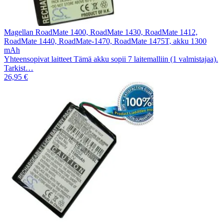
Magellan RoadMate 1400, RoadMate 1430, RoadMate 1412,
RoadMate 1440, RoadMate-1470, RoadMate 1475T, akku 1300
mAh
Yhteensopivat laitteet Tämä akku sopii 7 laitemalliin (1 valmistajaa).
Tarkist…
26,95 €