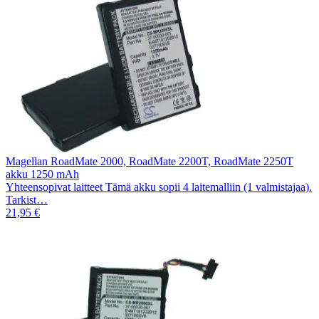
Magellan RoadMate 2000, RoadMate 2200T, RoadMate 2250T
akku 1250 mAh
Yhteensopivat laitteet Tämä akku sopii 4 laitemalliin (1 valmistajaa).
Tarkist…
21,95 €