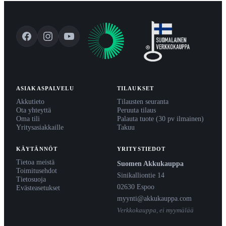
ASIAKASPALVELU
TILAUKSET
Akkutieto
Tilausten seuranta
Ota yhteyttä
Peruuta tilaus
Oma tili
Palauta tuote (30 pv ilmainen)
Yritysasiakkaille
Takuu
KÄYTÄNNÖT
YRITYSTIEDOT
Tietoa meistä
Suomen Akkukauppa
Toimitusehdot
Sinikalliontie 14
Tietosuoja
02630 Espoo
Evästeasetukset
myynti@akkukauppa.com
Verkkokauppa, ei myymälää