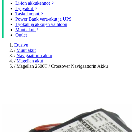
Li-ion akkukennot
Lyijyakut
Taskulamput
Power Bank vara-akut ja UPS
Työkaluja akkujen vaihtoon
Muut akut
Outlet
Etusivu
/
Muut akut
/
Navigaattorin akku
/
Magellan akut
/
Magellan 2500T / Crossover Navigaattorin Akku