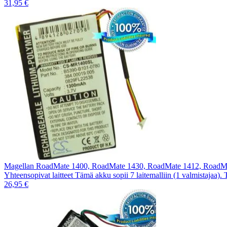
31,95 €
Magellan RoadMate 1400, RoadMate 1430, RoadMate 1412, RoadM
Yhteensopivat laitteet Tämä akku sopii 7 laitemalliin (1 valmistajaa).
26,95 €