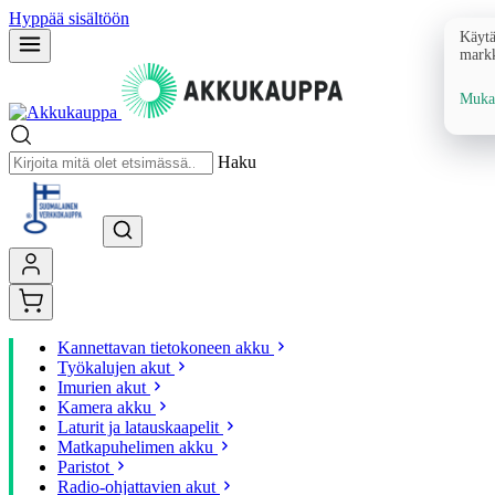
Hyppää sisältöön
Käytä
markk
Mukau
Haku
Kannettavan tietokoneen akku
Työkalujen akut
Imurien akut
Kamera akku
Laturit ja latauskaapelit
Matkapuhelimen akku
Paristot
Radio-ohjattavien akut