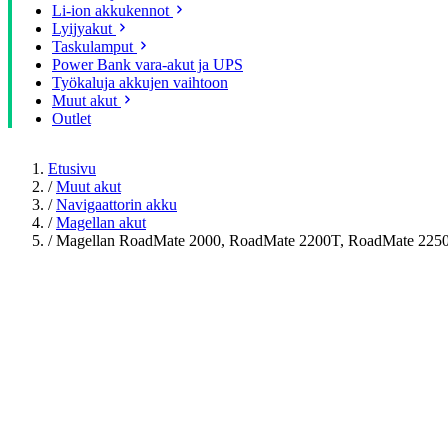
Li-ion akkukennot
Lyijyakut
Taskulamput
Power Bank vara-akut ja UPS
Työkaluja akkujen vaihtoon
Muut akut
Outlet
Etusivu
/
Muut akut
/
Navigaattorin akku
/
Magellan akut
/
Magellan RoadMate 2000, RoadMate 2200T, RoadMate 225