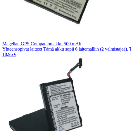
Magellan GPS Companion akku 500 mAh
Yhteensopivat laitteet Tämä akku sopii 6 laitemalliin (2 valmistajaa).
18,95 €