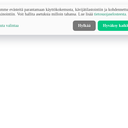
mme evästeitä parantamaan käyttökokemusta, kävijätilastointiin ja kohdennett
inointiin. Voit hallita asetuksia milloin tahansa. Lue lisää
tietosuojaselosteesta
.
ta valintaa
Hylkää
Hyväksy kaik