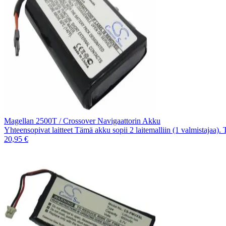
Magellan 2500T / Crossover Navigaattorin Akku
Yhteensopivat laitteet Tämä akku sopii 2 laitemalliin (1 valmistajaa).
20,95 €