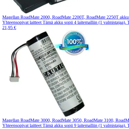
Magellan RoadMate 2000, RoadMate 2200T, RoadMate 2250T akk
Yhteensopivat laitteet Tämä akku sopii 4 laitemalliin (1 valmistajaa).
21,95 €
Magellan RoadMate 3000, RoadMate 3050, RoadMate 3100, RoadM
Yhteensopivat laitteet Tämä akku sopii 9 laitemalliin (1 valmistajaa).