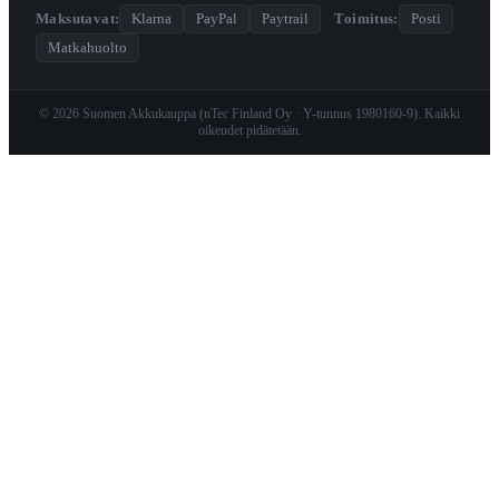
Maksutavat:
Klarna
PayPal
Paytrail
·
Toimitus:
Posti
Matkahuolto
© 2026 Suomen Akkukauppa (nTec Finland Oy · Y-tunnus 1980160-9). Kaikki
oikeudet pidätetään.