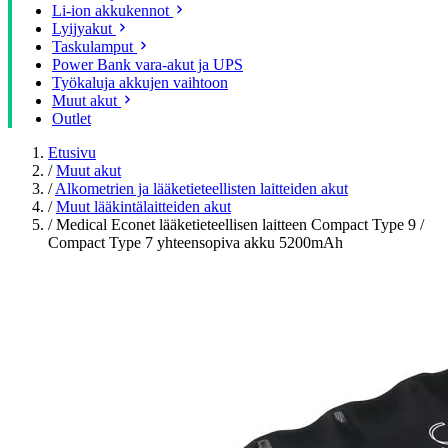
Li-ion akkukennot
Lyijyakut
Taskulamput
Power Bank vara-akut ja UPS
Työkaluja akkujen vaihtoon
Muut akut
Outlet
Etusivu
/
Muut akut
/
Alkometrien ja lääketieteellisten laitteiden akut
/
Muut lääkintälaitteiden akut
/
Medical Econet lääketieteellisen laitteen Compact Type 9 /
Compact Type 7 yhteensopiva akku 5200mAh