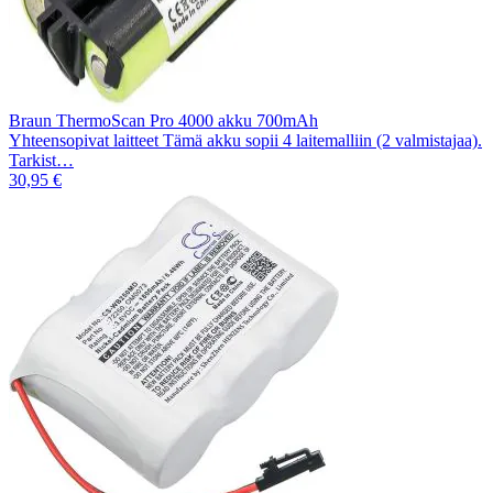
Braun ThermoScan Pro 4000 akku 700mAh
Yhteensopivat laitteet Tämä akku sopii 4 laitemalliin (2 valmistajaa).
Tarkist…
30,95 €