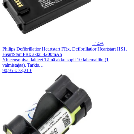
-14%
Philips Defibrillatior Heartstart FRx, Defibrillatior Heartstart HS1,
HeartStart FRx akku 4200mAh
Yhteensopivat laitteet Tämä akku sopii 10 laitemalliin (1
valmistajaa). Tarkis…
90,95 €
78,21 €