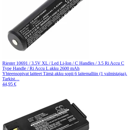
Riester 10691 / 3.5V XL / Led Li-Ion / C Handles / 3.5 Ri Accu C
Type Handle / Ri Accu L akku 2600 mAh
Yhteensopivat laitteet Tämä akku sopii 6 laitemalliin (1 valmistajaa).
Tarkist…
44,95 €