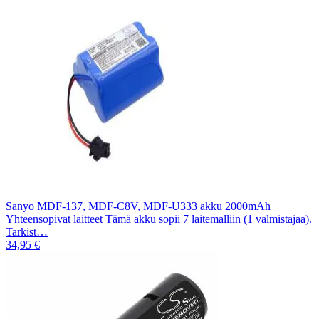
Sanyo MDF-137, MDF-C8V, MDF-U333 akku 2000mAh
Yhteensopivat laitteet Tämä akku sopii 7 laitemalliin (1 valmistajaa).
Tarkist…
34,95 €