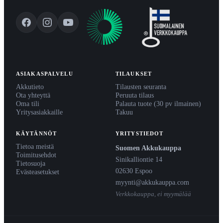
ASIAKASPALVELU
TILAUKSET
Akkutieto
Tilausten seuranta
Ota yhteyttä
Peruuta tilaus
Oma tili
Palauta tuote (30 pv ilmainen)
Yritysasiakkaille
Takuu
KÄYTÄNNÖT
YRITYSTIEDOT
Tietoa meistä
Suomen Akkukauppa
Toimitusehdot
Sinikalliontie 14
Tietosuoja
02630 Espoo
Evästeasetukset
myynti@akkukauppa.com
Verkkokauppa, ei myymälää