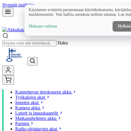
Hyppää sisältöön
Käytämme evästeitä parantamaan käyttökokemusta, kävijätilas
markkinointiin. Voit hallita asetuksia milloin tahansa. Lue lis
Mukauta valintaa
Hylkää
Haku
Kannettavan tietokoneen akku
Työkalujen akut
Imurien akut
Kamera akku
Laturit ja latauskaapelit
Matkapuhelimen akku
Paristot
Radio-ohjattavien akut