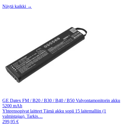
Näytä kaikki →
GE Datex FM / B20 / B30 / B40 / B50 Valvontamonitorin akku
5200 mAh
Yhteensopivat laitteet Tämä akku sopii 15 laitemalliin (1
valmistajaa). Tarkis…
299,95 €