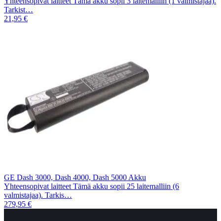
Yhteensopivat laitteet Tämä akku sopii 3 laitemalliin (1 valmistajaa).
Tarkist…
21,95 €
GE Dash 3000, Dash 4000, Dash 5000 Akku
Yhteensopivat laitteet Tämä akku sopii 25 laitemalliin (6
valmistajaa). Tarkis…
279,95 €