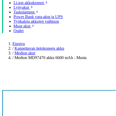
Li-ion akkukennot
Lyijyakut
Taskulamput
Power Bank vara-akut ja UPS
Työkaluja akkujen vaihtoon
Muut akut
Outlet
Etusivu
/
Kannettavan tietokoneen akku
/
Medion akut
/
Medion MD97470 akku 6600 mAh - Musta