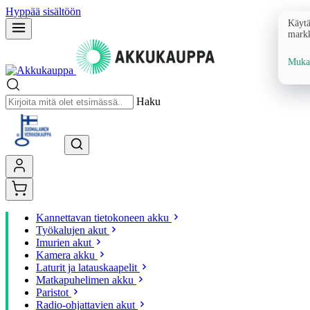
Hyppää sisältöön
Käytä
markk
Mukau
Haku
Kannettavan tietokoneen akku
Työkalujen akut
Imurien akut
Kamera akku
Laturit ja latauskaapelit
Matkapuhelimen akku
Paristot
Radio-ohjattavien akut