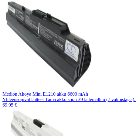
Medion Akoya Mini E1210 akku 6600 mAh
Yhteensopivat laitteet Tämä akku sopii 39 laitemalliin (7 valmistajaa
69,95 €