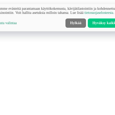
mme evästeitä parantamaan käyttökokemusta, kävijätilastointiin ja kohdennett
inointiin. Voit hallita asetuksia milloin tahansa. Lue lisää
tietosuojaselosteesta
.
ta valintaa
Hylkää
Hyväksy kaik