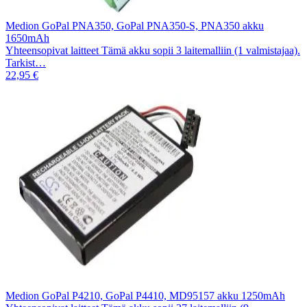
Medion GoPal PNA350, GoPal PNA350-S, PNA350 akku
1650mAh
Yhteensopivat laitteet Tämä akku sopii 3 laitemalliin (1 valmistajaa).
Tarkist…
22,95 €
Medion GoPal P4210, GoPal P4410, MD95157 akku 1250mAh