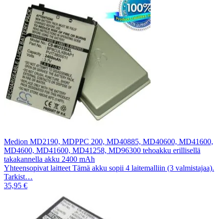
Medion MD2190, MDPPC 200, MD40885, MD40600, MD41600,
MD4600, MD41600, MD41258, MD96300 tehoakku erillisellä
takakannella akku 2400 mAh
Yhteensopivat laitteet Tämä akku sopii 4 laitemalliin (3 valmistajaa).
Tarkist…
35,95 €