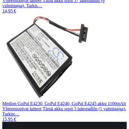
Yhteensopivat laitteet Tämä akku sopii 37 laitemalliin (9
valmistajaa). Tarkis…
14,95 €
Medion GoPal E4230, GoPal E4240, GoPal E4245 akku 1100mAh
Yhteensopivat laitteet Tämä akku sopii 3 laitemalliin (1 valmistajaa).
Tarkist…
15,95 €