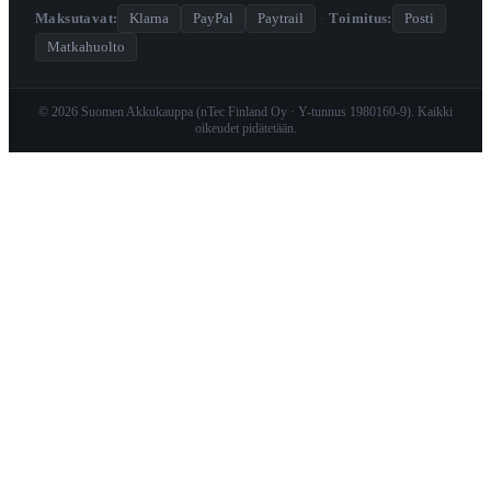
Maksutavat:
Klarna
PayPal
Paytrail
·
Toimitus:
Posti
Matkahuolto
© 2026 Suomen Akkukauppa (nTec Finland Oy · Y-tunnus 1980160-9). Kaikki
oikeudet pidätetään.