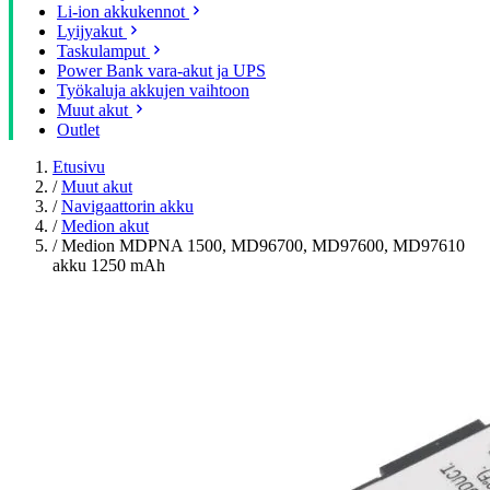
Li-ion akkukennot
Lyijyakut
Taskulamput
Power Bank vara-akut ja UPS
Työkaluja akkujen vaihtoon
Muut akut
Outlet
Etusivu
/
Muut akut
/
Navigaattorin akku
/
Medion akut
/
Medion MDPNA 1500, MD96700, MD97600, MD97610
akku 1250 mAh