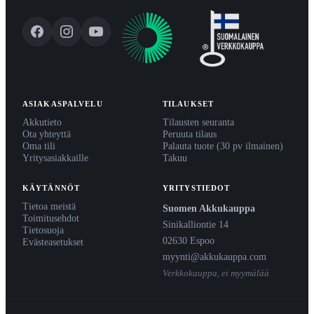
ASIAKASPALVELU
TILAUKSET
Akkutieto
Tilausten seuranta
Ota yhteyttä
Peruuta tilaus
Oma tili
Palauta tuote (30 pv ilmainen)
Yritysasiakkaille
Takuu
KÄYTÄNNÖT
YRITYSTIEDOT
Tietoa meistä
Suomen Akkukauppa
Toimitusehdot
Sinikalliontie 14
Tietosuoja
02630 Espoo
Evästeasetukset
myynti@akkukauppa.com
Verkkokauppa, ei myymälää