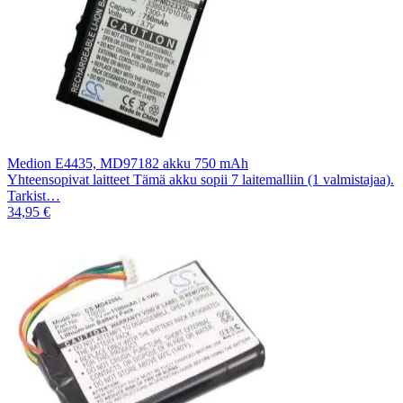
Medion E4435, MD97182 akku 750 mAh
Yhteensopivat laitteet Tämä akku sopii 7 laitemalliin (1 valmistajaa).
Tarkist…
34,95 €