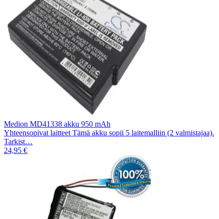
Medion MD41338 akku 950 mAh
Yhteensopivat laitteet Tämä akku sopii 5 laitemalliin (2 valmistajaa).
Tarkist…
24,95 €