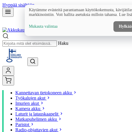
Hyppää sisältöön
Käytämme evästeitä parantamaan käyttökokemusta, kävijätilas
markkinointiin. Voit hallita asetuksia milloin tahansa. Lue lis
Mukauta valintaa
Hylkää
Haku
Kannettavan tietokoneen akku
Työkalujen akut
Imurien akut
Kamera akku
Laturit ja latauskaapelit
Matkapuhelimen akku
Paristot
Radio-ohjattavien akut