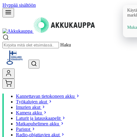
Hyppää sisältöön
Käytä
markk
Mukau
Haku
Kannettavan tietokoneen akku
Työkalujen akut
Imurien akut
Kamera akku
Laturit ja latauskaapelit
Matkapuhelimen akku
Paristot
Radio-ohjattavien akut