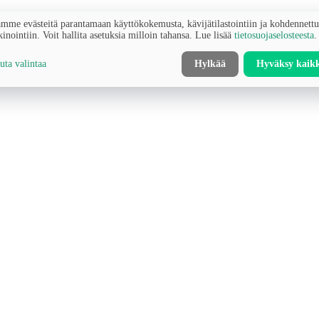
mme evästeitä parantamaan käyttökokemusta, kävijätilastointiin ja kohdennett
inointiin. Voit hallita asetuksia milloin tahansa. Lue lisää
tietosuojaselosteesta
.
ta valintaa
Hylkää
Hyväksy kaik