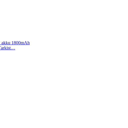
iva akku 1800mAh
 Tarkist…