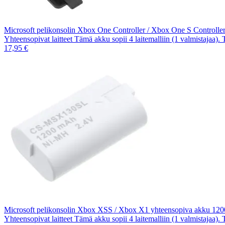
Microsoft pelikonsolin Xbox One Controller / Xbox One S Controll
Yhteensopivat laitteet Tämä akku sopii 4 laitemalliin (1 valmistajaa).
17,95 €
Microsoft pelikonsolin Xbox XSS / Xbox X1 yhteensopiva akku 1
Yhteensopivat laitteet Tämä akku sopii 4 laitemalliin (1 valmistajaa).