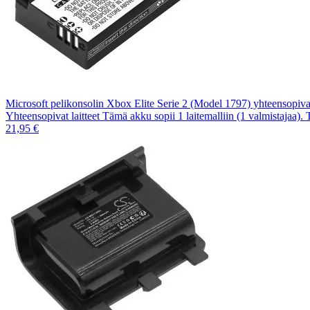
Microsoft pelikonsolin Xbox Elite Serie 2 (Model 1797) yhteensop
Yhteensopivat laitteet Tämä akku sopii 1 laitemalliin (1 valmistajaa).
21,95 €