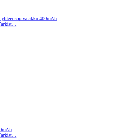
er yhteensopiva akku 400mAh
 Tarkist…
200mAh
 Tarkist…