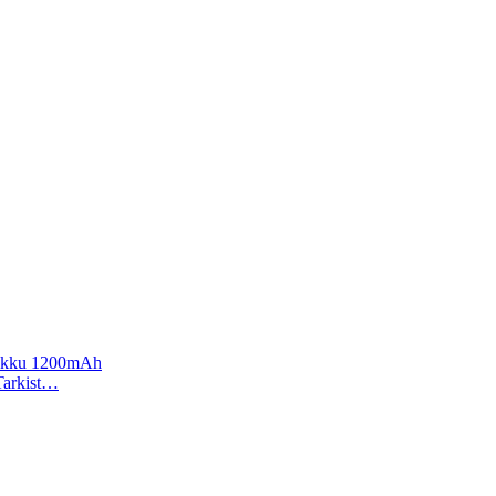
a akku 1200mAh
 Tarkist…