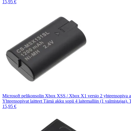
15,95 €
Microsoft pelikonsolin Xbox XSS / Xbox X1 versio 2 yhteensopiv
Yhteensopivat laitteet Tämä akku sopii 4 laitemalliin (1 valmistajaa).
15,95 €