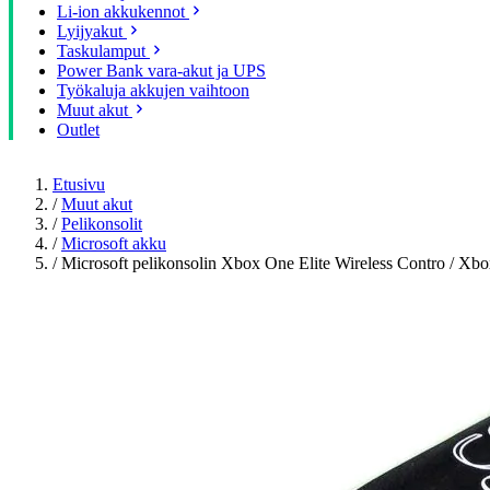
Li-ion akkukennot
Lyijyakut
Taskulamput
Power Bank vara-akut ja UPS
Työkaluja akkujen vaihtoon
Muut akut
Outlet
Etusivu
/
Muut akut
/
Pelikonsolit
/
Microsoft akku
/
Microsoft pelikonsolin Xbox One Elite Wireless Contro / X