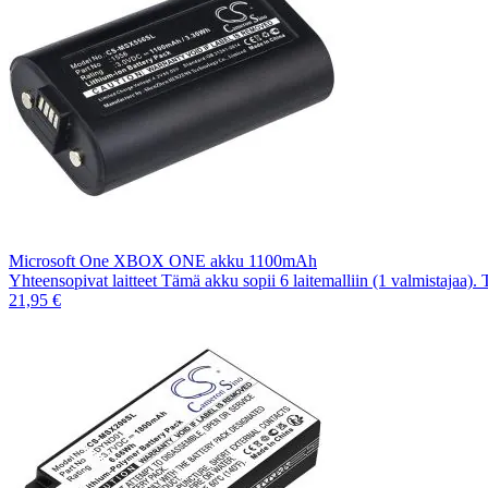
Microsoft One XBOX ONE akku 1100mAh
Yhteensopivat laitteet Tämä akku sopii 6 laitemalliin (1 valmistajaa).
21,95 €