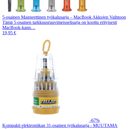
5-osainen Magneettinen työkalusarja – MacBook Akkujen Vaihtoon
Tämä 5-osainen tarkkuusruuvimeisselisarja on koottu erityisesti
MacBook-kann…
19,95 €
-67%
Kompakti elektroniikan 31-osainen työkalusarja - MUUTAMA