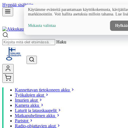
Hyppää sisältöön
Käytämme evästeitä parantamaan käyttökokemusta, kävijätilas
markkinointiin. Voit hallita asetuksia milloin tahansa. Lue lis
Mukauta valintaa
Hylkää
Haku
Kannettavan tietokoneen akku
Työkalujen akut
Imurien akut
Kamera akku
Laturit ja latauskaapelit
Matkapuhelimen akku
Paristot
Radio-ohjattavien akut