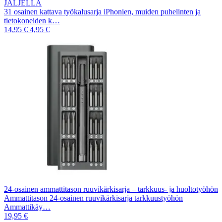
JÄLJELLÄ
31 osainen kattava työkalusarja iPhonien, muiden puhelinten ja
tietokoneiden k…
14,95 €
4,95 €
24-osainen ammattitason ruuvikärkisarja – tarkkuus- ja huoltotyöhön
Ammattitason 24-osainen ruuvikärkisarja tarkkuustyöhön
Ammattikäy…
19,95 €