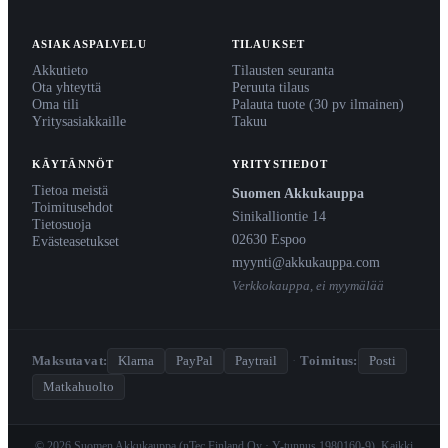
ASIAKASPALVELU
TILAUKSET
Akkutieto
Tilausten seuranta
Ota yhteyttä
Peruuta tilaus
Oma tili
Palauta tuote (30 pv ilmainen)
Yritysasiakkaille
Takuu
KÄYTÄNNÖT
YRITYSTIEDOT
Tietoa meistä
Suomen Akkukauppa
Toimitusehdot
Sinikalliontie 14
Tietosuoja
02630 Espoo
Evästeasetukset
myynti@akkukauppa.com
Verkkokauppa, ei myymälää
Maksutavat:
Klarna
PayPal
Paytrail
·
Toimitus:
Posti
Matkahuolto
© 2026 Suomen Akkukauppa (nTec Finland Oy · Y-tunnus 1980160-9). Kaikki