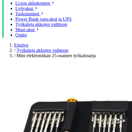
Li-ion akkukennot
Lyijyakut
Taskulamput
Power Bank vara-akut ja UPS
Työkaluja akkujen vaihtoon
Muut akut
Outlet
Etusivu
/
Työkaluja akkujen vaihtoon
/
Mini elektroniikan 25-osainen työkalusarja