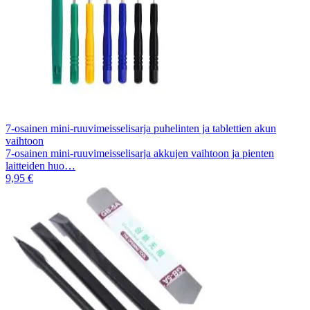
7-osainen mini-ruuvimeisselisarja puhelinten ja tablettien akun
vaihtoon
7-osainen mini-ruuvimeisselisarja akkujen vaihtoon ja pienten
laitteiden huo…
9,95 €