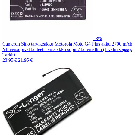
-8%
Cameron Sino tarvikeakku Motorola Moto G4 Plus akku 2700 mAh
Yhteensopivat laitteet Tämä akku sopii 7 laitemalliin (1 valmistajaa).
Tarkist…
23,95 €
21,95 €