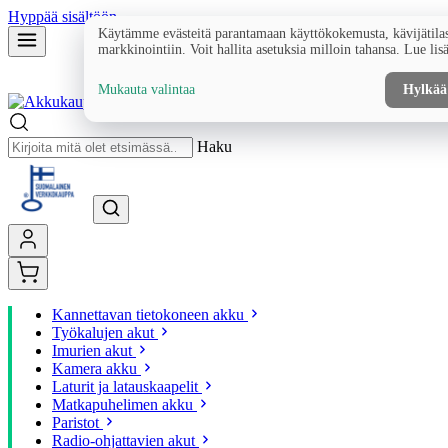
Hyppää sisältöön
Käytämme evästeitä parantamaan käyttökokemusta, kävijätilas
markkinointiin. Voit hallita asetuksia milloin tahansa. Lue lis
Mukauta valintaa
Hylkää
Haku
Kannettavan tietokoneen akku
Työkalujen akut
Imurien akut
Kamera akku
Laturit ja latauskaapelit
Matkapuhelimen akku
Paristot
Radio-ohjattavien akut