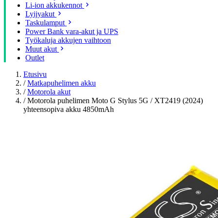
Li-ion akkukennot
Lyijyakut
Taskulamput
Power Bank vara-akut ja UPS
Työkaluja akkujen vaihtoon
Muut akut
Outlet
Etusivu
/
Matkapuhelimen akku
/
Motorola akut
/
Motorola puhelimen Moto G Stylus 5G / XT2419 (2024)
yhteensopiva akku 4850mAh