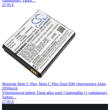
valmistajaa). Tarkis…
22,95 €
Motorola Moto C Plus, Moto C Plus Dual SIM yhteensopiva Akku
2850mAh
Yhteensopivat laitteet Tämä akku sopii 5 laitemalliin (1 valmistajaa).
Tarkist…
17,95 €