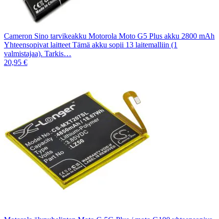
Cameron Sino tarvikeakku Motorola Moto G5 Plus akku 2800 mAh
Yhteensopivat laitteet Tämä akku sopii 13 laitemalliin (1
valmistajaa). Tarkis…
20,95 €