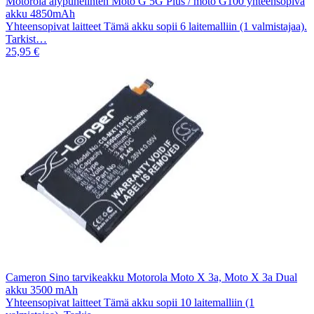
Motorola älypuhelinten Moto G 5G Plus / moto G100 yhteensopiva
akku 4850mAh
Yhteensopivat laitteet Tämä akku sopii 6 laitemalliin (1 valmistajaa).
Tarkist…
25,95 €
Cameron Sino tarvikeakku Motorola Moto X 3a, Moto X 3a Dual
akku 3500 mAh
Yhteensopivat laitteet Tämä akku sopii 10 laitemalliin (1