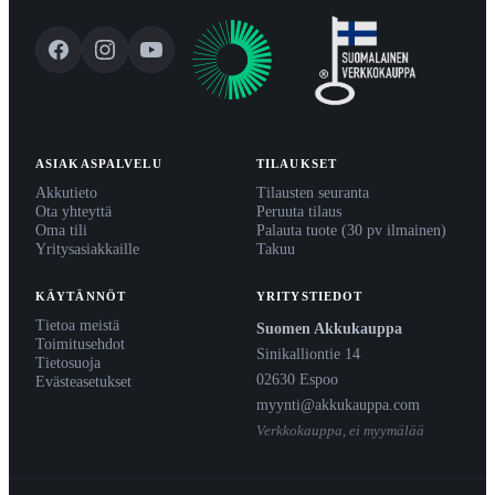
ASIAKASPALVELU
TILAUKSET
Akkutieto
Tilausten seuranta
Ota yhteyttä
Peruuta tilaus
Oma tili
Palauta tuote (30 pv ilmainen)
Yritysasiakkaille
Takuu
KÄYTÄNNÖT
YRITYSTIEDOT
Tietoa meistä
Suomen Akkukauppa
Toimitusehdot
Sinikalliontie 14
Tietosuoja
02630 Espoo
Evästeasetukset
myynti@akkukauppa.com
Verkkokauppa, ei myymälää