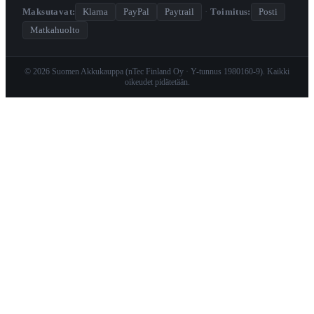
Maksutavat:
Klarna
PayPal
Paytrail
·
Toimitus:
Posti
Matkahuolto
© 2026 Suomen Akkukauppa (nTec Finland Oy · Y-tunnus 1980160-9). Kaikki
oikeudet pidätetään.