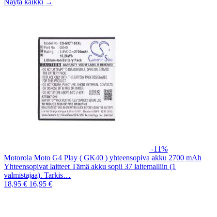
Näytä kaikki →
-11%
Motorola Moto G4 Play ( GK40 ) yhteensopiva akku 2700 mAh
Yhteensopivat laitteet Tämä akku sopii 37 laitemalliin (1
valmistajaa). Tarkis…
18,95 €
16,95 €