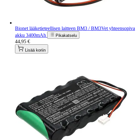
Bionet lääketieteellisen laitteen BM3 / BM3Vet yhteensopiva
akku 3400mAh
Pikakatselu
44,95 €
Lisää koriin