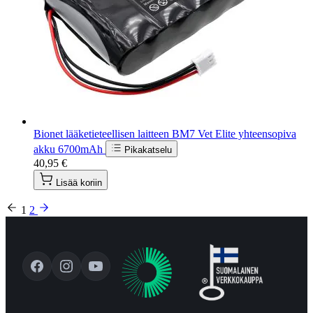
Bionet lääketieteellisen laitteen BM7 Vet Elite yhteensopiva
akku 6700mAh
Pikakatselu
40,95 €
Lisää koriin
1
2