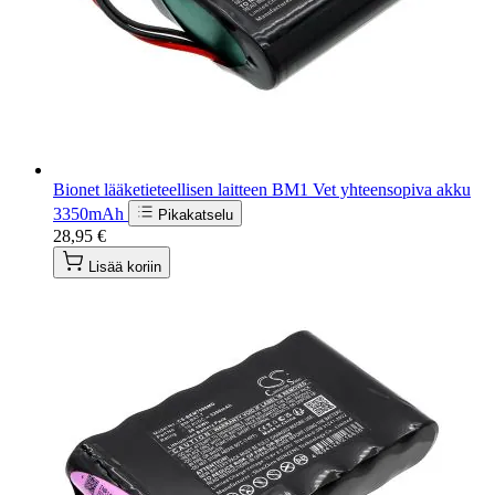
Bionet lääketieteellisen laitteen BM1 Vet yhteensopiva akku
3350mAh
Pikakatselu
28,95 €
Lisää koriin