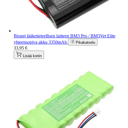
Bionet lääketieteellisen laitteen BM3 Pro / BM3Vet Elite
yhteensopiva akku 3350mAh
Pikakatselu
33,95 €
Lisää koriin