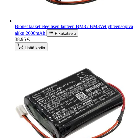
Bionet lääketieteellisen laitteen BM3 / BM3Vet yhteensopiva
akku 2600mAh
Pikakatselu
38,95 €
Lisää koriin