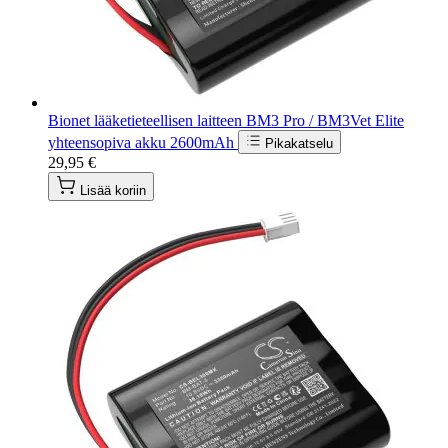
Bionet lääketieteellisen laitteen BM3 Pro / BM3Vet Elite
yhteensopiva akku 2600mAh
Pikakatselu
29,95 €
Lisää koriin