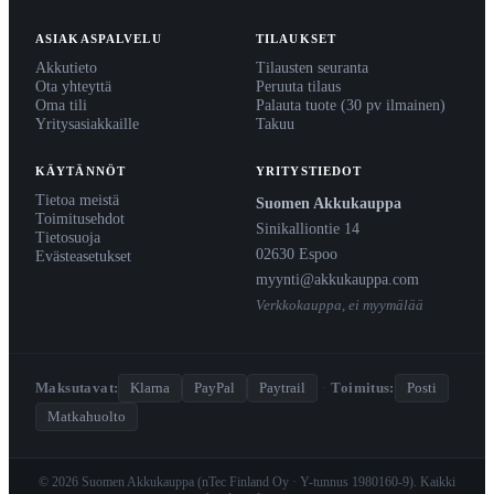
ASIAKASPALVELU
TILAUKSET
Akkutieto
Tilausten seuranta
Ota yhteyttä
Peruuta tilaus
Oma tili
Palauta tuote (30 pv ilmainen)
Yritysasiakkaille
Takuu
KÄYTÄNNÖT
YRITYSTIEDOT
Tietoa meistä
Suomen Akkukauppa
Toimitusehdot
Sinikalliontie 14
Tietosuoja
02630 Espoo
Evästeasetukset
myynti@akkukauppa.com
Verkkokauppa, ei myymälää
Maksutavat:
Klarna
PayPal
Paytrail
·
Toimitus:
Posti
Matkahuolto
© 2026 Suomen Akkukauppa (nTec Finland Oy · Y-tunnus 1980160-9). Kaikki