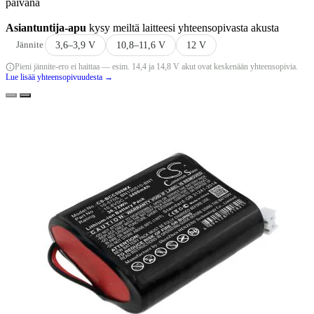
päivänä
Asiantuntija-apu
kysy meiltä laitteesi yhteensopivasta akusta
Jännite
3,6–3,9 V
10,8–11,6 V
12 V
Pieni jännite-ero ei haittaa — esim. 14,4 ja 14,8 V akut ovat keskenään yhteensopivia.
Lue lisää yhteensopivuudesta →