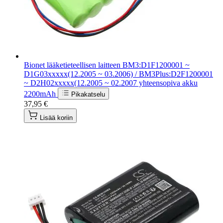
Bionet lääketieteellisen laitteen BM3:D1F1200001 ~
D1G03xxxxx(12.2005 ~ 03.2006) / BM3Plus:D2F1200001
~ D2H02xxxxx(12.2005 ~ 02.2007 yhteensopiva akku
2200mAh
Pikakatselu
37,95 €
Lisää koriin