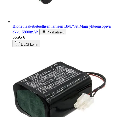
Bionet lääketieteellisen laitteen BM7Vet Main yhteensopiva
akku 6800mAh
Pikakatselu
56,95 €
Lisää koriin