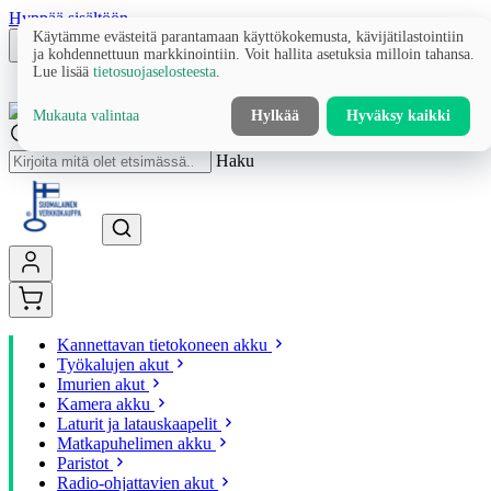
Hyppää sisältöön
Käytämme evästeitä parantamaan käyttökokemusta, kävijätilastointiin
ja kohdennettuun markkinointiin. Voit hallita asetuksia milloin tahansa.
Lue lisää
tietosuojaselosteesta
.
Mukauta valintaa
Hylkää
Hyväksy kaikki
Haku
Kannettavan tietokoneen akku
Työkalujen akut
Imurien akut
Kamera akku
Laturit ja latauskaapelit
Matkapuhelimen akku
Paristot
Radio-ohjattavien akut