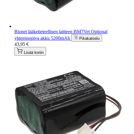
Bionet lääketieteellisen laitteen BM7Vet Optional
yhteensopiva akku 5200mAh
Pikakatselu
43,95 €
Lisää koriin