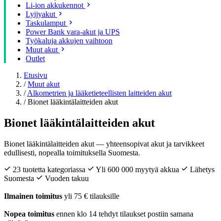
Li-ion akkukennot
Lyijyakut
Taskulamput
Power Bank vara-akut ja UPS
Työkaluja akkujen vaihtoon
Muut akut
Outlet
Etusivu
/
Muut akut
/
Alkometrien ja lääketieteellisten laitteiden akut
/
Bionet lääkintälaitteiden akut
Bionet lääkintälaitteiden akut
Bionet lääkintälaitteiden akut — yhteensopivat akut ja tarvikkeet
edullisesti, nopealla toimituksella Suomesta.
23 tuotetta kategoriassa
Yli 600 000 myytyä akkua
Lähetys
Suomesta
Vuoden takuu
Ilmainen toimitus
yli 75 € tilauksille
Nopea toimitus
ennen klo 14 tehdyt tilaukset postiin samana