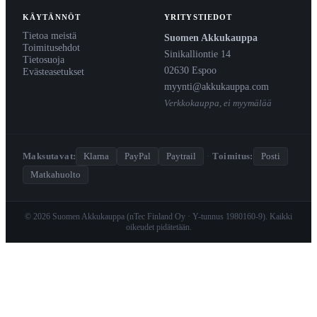
KÄYTÄNNÖT
YRITYSTIEDOT
Tietoa meistä
Suomen Akkukauppa
Toimitusehdot
Sinikalliontie 14
Tietosuoja
02630 Espoo
Evästeasetukset
myynti@akkukauppa.com
Verkkokauppa, ei myymälää
Maksutavat:
Klarna
PayPal
Paytrail
·
Toimitus:
Posti
Matkahuolto
© 2026 Suomen Akkukauppa (nTec Finland Oy · Y-tunnus 1980160-9). Kaikki
oikeudet pidätetään.