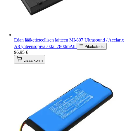
Edan lääketieteellisen laitteen MI-807 Ultrasound / Acclarix
A8 yhteensopiva akku 7800mAh
Pikakatselu
96,95 €
Lisää koriin