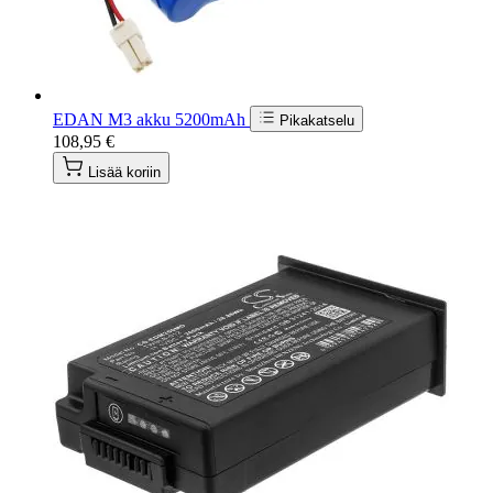
EDAN M3 akku 5200mAh
Pikakatselu
108,95 €
Lisää koriin