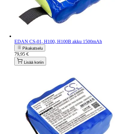
EDAN CS-01, H100, H100B akku 1500mAh
Pikakatselu
79,95 €
Lisää koriin