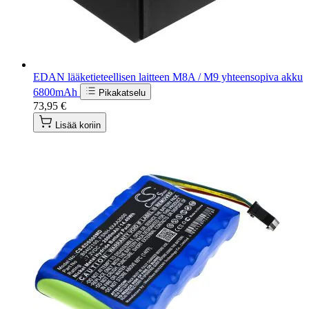
EDAN lääketieteellisen laitteen M8A / M9 yhteensopiva akku
6800mAh
Pikakatselu
73,95 €
Lisää koriin