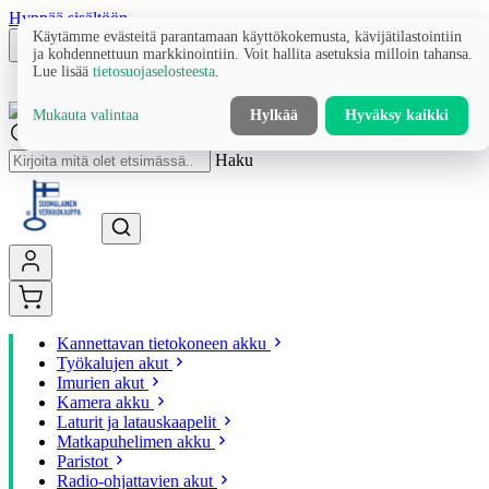
Hyppää sisältöön
Käytämme evästeitä parantamaan käyttökokemusta, kävijätilastointiin
ja kohdennettuun markkinointiin. Voit hallita asetuksia milloin tahansa.
Lue lisää
tietosuojaselosteesta
.
Mukauta valintaa
Hylkää
Hyväksy kaikki
Haku
Kannettavan tietokoneen akku
Työkalujen akut
Imurien akut
Kamera akku
Laturit ja latauskaapelit
Matkapuhelimen akku
Paristot
Radio-ohjattavien akut