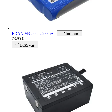
EDAN M3 akku 2600mAh
Pikakatselu
73,95 €
Lisää koriin