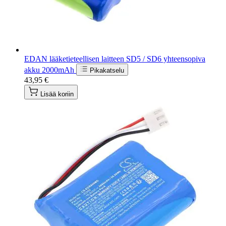
EDAN lääketieteellisen laitteen SD5 / SD6 yhteensopiva
akku 2000mAh
Pikakatselu
43,95 €
Lisää koriin