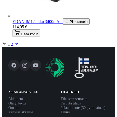
EDAN IM12 akku 3400mAh
Pikakatselu
114,95 €
Lisää koriin
1
2
ASIAKASPALVELU
TILAUKSET
Akkutieto
Tilausten seuranta
Ota yhteyttä
Peruuta tilaus
Oma tili
Palauta tuote (30 pv ilmainen)
Yritysasiakkaille
Takuu