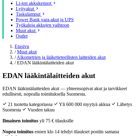
Li-ion akkukennot
Lyijyakut
Taskulamput
Power Bank vara-akut ja UPS
Työkaluja akkujen vaihtoon
Muut akut
Outlet
Etusivu
/
Muut akut
/
Alkometrien ja lääketieteellisten laitteiden akut
/
EDAN lääkintälaitteiden akut
EDAN lääkintälaitteiden akut
EDAN lääkintälaitteiden akut — yhteensopivat akut ja tarvikkeet
edullisesti, nopealla toimituksella Suomesta.
21 tuotetta kategoriassa
Yli 600 000 myytyä akkua
Lähetys
Suomesta
Vuoden takuu
Ilmainen toimitus
yli 75 € tilauksille
Nopea toimitus
ennen klo 14 tehdyt tilaukset postiin samana