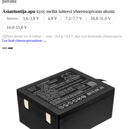
päivänä
Asiantuntija-apu
kysy meiltä laitteesi yhteensopivasta akusta
Jännite
3,6–3,9 V
4,8 V
7,2–7,7 V
10,8–11,6 V
14,4–15,6 V
Pieni jännite-ero ei haittaa — esim. 14,4 ja 14,8 V akut ovat keskenään yhteensopivia.
Lue lisää yhteensopivuudesta →