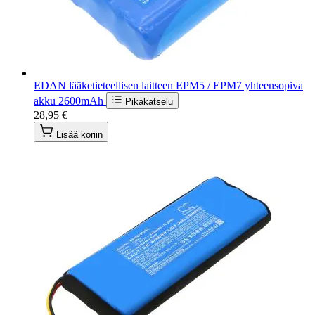
EDAN lääketieteellisen laitteen EPM5 / EPM7 yhteensopiva
akku 2600mAh
Pikakatselu
28,95 €
Lisää koriin