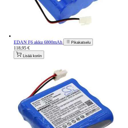
EDAN F6 akku 6800mAh
Pikakatselu
118,95 €
Lisää koriin