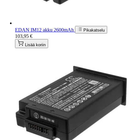
EDAN IM12 akku 2600mAh
Pikakatselu
103,95 €
Lisää koriin