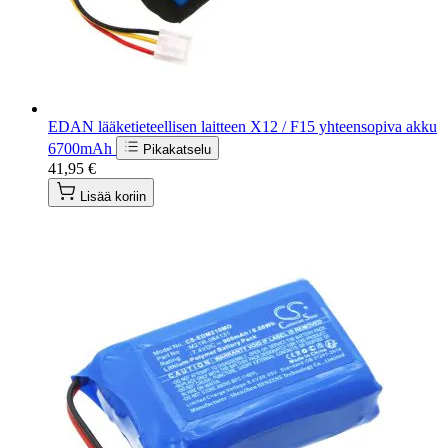
EDAN lääketieteellisen laitteen X12 / F15 yhteensopiva akku
6700mAh
Pikakatselu
41,95 €
Lisää koriin