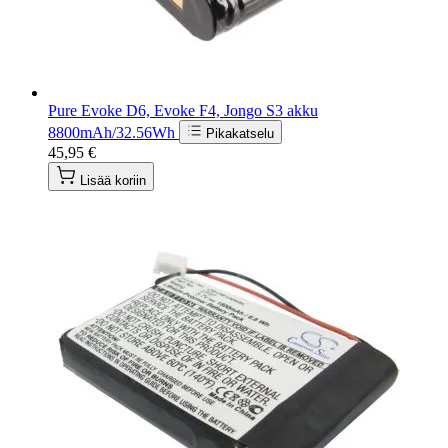
Pure Evoke D6, Evoke F4, Jongo S3 akku
8800mAh/32.56Wh
Pikakatselu
45,95 €
Lisää koriin