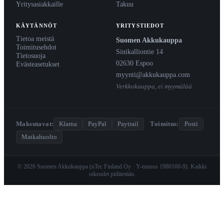
Yritysasiakkaille
Takuu
KÄYTÄNNÖT
YRITYSTIEDOT
Tietoa meistä
Suomen Akkukauppa
Toimitusehdot
Sinikalliontie 14
Tietosuoja
02630 Espoo
Evästeasetukset
myynti@akkukauppa.com
Verkkokauppa, ei myymälää
Maksutavat:
Klarna
PayPal
Paytrail
·
Toimitus:
Posti
Matkahuolto
© 2026 Suomen Akkukauppa (nTec Finland Oy · Y-tunnus 1980160-9). Kaikki
oikeudet pidätetään.