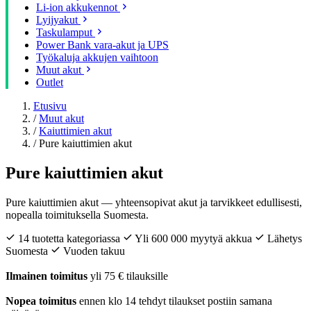
Li-ion akkukennot
Lyijyakut
Taskulamput
Power Bank vara-akut ja UPS
Työkaluja akkujen vaihtoon
Muut akut
Outlet
Etusivu
/
Muut akut
/
Kaiuttimien akut
/
Pure kaiuttimien akut
Pure kaiuttimien akut
Pure kaiuttimien akut — yhteensopivat akut ja tarvikkeet edullisesti,
nopealla toimituksella Suomesta.
14 tuotetta kategoriassa
Yli 600 000 myytyä akkua
Lähetys
Suomesta
Vuoden takuu
Ilmainen toimitus
yli 75 € tilauksille
Nopea toimitus
ennen klo 14 tehdyt tilaukset postiin samana