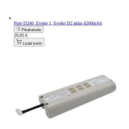
Pure D240, Evoke 1, Evoke D2 akku 4200mAh
Pikakatselu
29,95 €
Lisää koriin