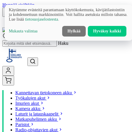
Hyppää sisältöön
Käytämme evästeitä parantamaan käyttökokemusta, kävijätilastointiin
ja kohdennettuun markkinointiin. Voit hallita asetuksia milloin tahansa.
Lue lisää
tietosuojaselosteesta
.
Mukauta valintaa
Hylkää
Hyväksy kaikki
Haku
Kannettavan tietokoneen akku
Työkalujen akut
Imurien akut
Kamera akku
Laturit ja latauskaapelit
Matkapuhelimen akku
Paristot
Radio-ohjattavien akut