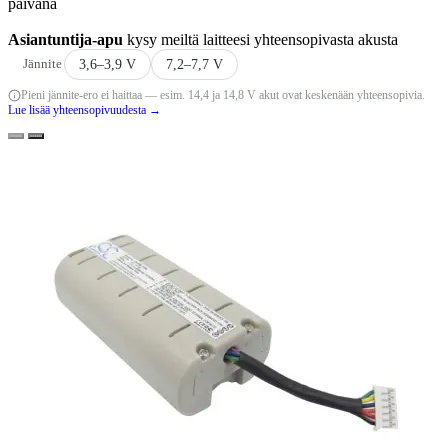
päivänä
Asiantuntija-apu
kysy meiltä laitteesi yhteensopivasta akusta
Jännite
3,6–3,9 V
7,2–7,7 V
Pieni jännite-ero ei haittaa — esim. 14,4 ja 14,8 V akut ovat keskenään yhteensopivia.
Lue lisää yhteensopivuudesta →