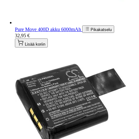
Pure Move 400D akku 6000mAh
Pikakatselu
32,95 €
Lisää koriin