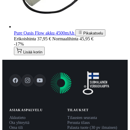
Pure Oasis Flow akku 4500mAh
Pikakatselu
Erikoishinta
37,95 €
Normaalihinta
45,95 €
-17%
Lisää koriin
ASIAKASPALVELU
TILAUKSET
Akkutieto
Tilausten seuranta
Ota yhteyttä
Peruuta tilaus
Oma tili
Palauta tuote (30 pv ilmainen)