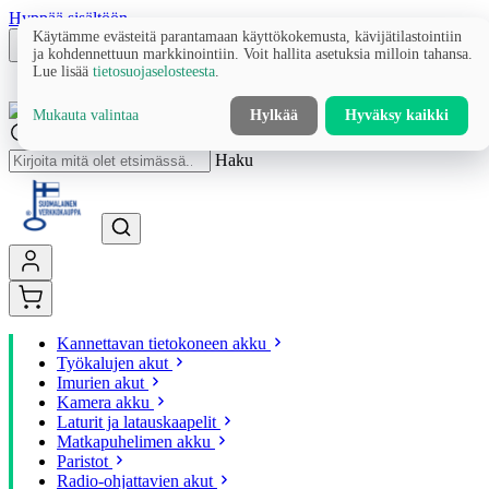
Hyppää sisältöön
Käytämme evästeitä parantamaan käyttökokemusta, kävijätilastointiin
ja kohdennettuun markkinointiin. Voit hallita asetuksia milloin tahansa.
Lue lisää
tietosuojaselosteesta
.
Mukauta valintaa
Hylkää
Hyväksy kaikki
Haku
Kannettavan tietokoneen akku
Työkalujen akut
Imurien akut
Kamera akku
Laturit ja latauskaapelit
Matkapuhelimen akku
Paristot
Radio-ohjattavien akut