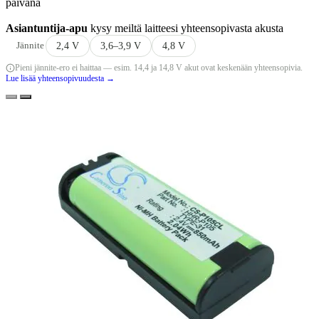
päivänä
Asiantuntija-apu
kysy meiltä laitteesi yhteensopivasta akusta
Jännite
2,4 V
3,6–3,9 V
4,8 V
Pieni jännite-ero ei haittaa — esim. 14,4 ja 14,8 V akut ovat keskenään yhteensopivia.
Lue lisää yhteensopivuudesta →