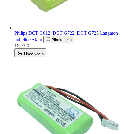
Philips DCT G612, DCT G722, DCT G725 Langaton
puheline Akku
Pikakatselu
16,95 €
Lisää koriin