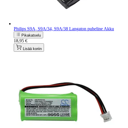
Philips S9A, S9A/34, S9A/38 Langaton puheline Akku
Pikakatselu
18,95 €
Lisää koriin