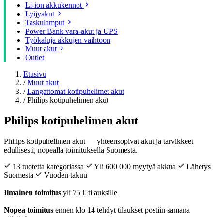
Li-ion akkukennot
Lyijyakut
Taskulamput
Power Bank vara-akut ja UPS
Työkaluja akkujen vaihtoon
Muut akut
Outlet
Etusivu
/
Muut akut
/
Langattomat kotipuhelimet akut
/
Philips kotipuhelimen akut
Philips kotipuhelimen akut
Philips kotipuhelimen akut — yhteensopivat akut ja tarvikkeet
edullisesti, nopealla toimituksella Suomesta.
13 tuotetta kategoriassa
Yli 600 000 myytyä akkua
Lähetys
Suomesta
Vuoden takuu
Ilmainen toimitus
yli 75 € tilauksille
Nopea toimitus
ennen klo 14 tehdyt tilaukset postiin samana