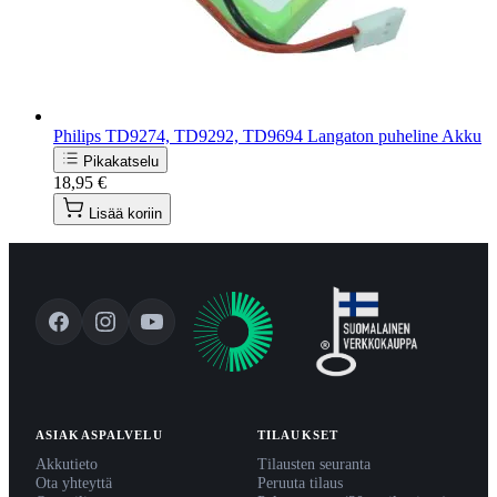
Philips TD9274, TD9292, TD9694 Langaton puheline Akku
Pikakatselu
18,95 €
Lisää koriin
ASIAKASPALVELU
TILAUKSET
Akkutieto
Tilausten seuranta
Ota yhteyttä
Peruuta tilaus