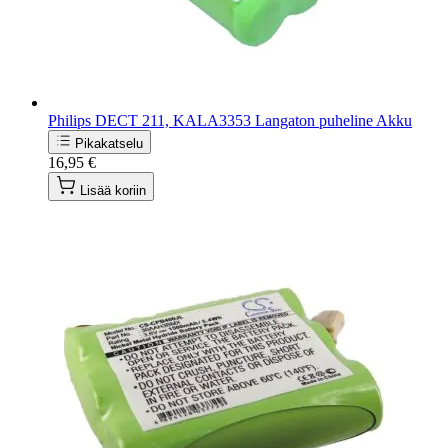
Philips DECT 211, KALA3353 Langaton puheline Akku
Pikakatselu
16,95 €
Lisää koriin