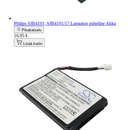
Philips SJB4191, SJB4191/17 Langaton puheline Akku
Pikakatselu
16,95 €
Lisää koriin