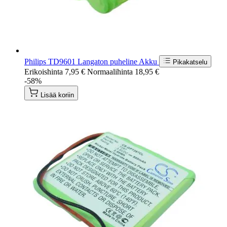
Philips TD9601 Langaton puheline Akku
Pikakatselu
Erikoishinta
7,95 €
Normaalihinta
18,95 €
-58%
Lisää koriin