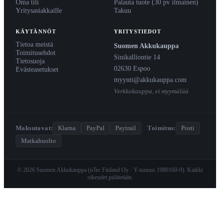
Oma tili
Palauta tuote (30 pv ilmainen)
Yritysasiakkaille
Takuu
KÄYTÄNNÖT
YRITYSTIEDOT
Tietoa meistä
Suomen Akkukauppa
Toimitusehdot
Sinikalliontie 14
Tietosuoja
02630 Espoo
Evästeasetukset
myynti@akkukauppa.com
Verkkokauppa, ei myymälää
Maksutavat:
Klarna
PayPal
Paytrail
·
Toimitus:
Posti
Matkahuolto
© 2026 Suomen Akkukauppa (nTec Finland Oy · Y-tunnus 1980160-9). Kaikki
oikeudet pidätetään.