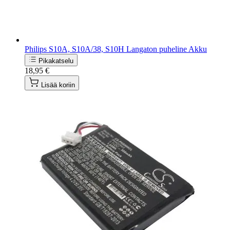
Philips S10A, S10A/38, S10H Langaton puheline Akku
Pikakatselu
18,95 €
Lisää koriin