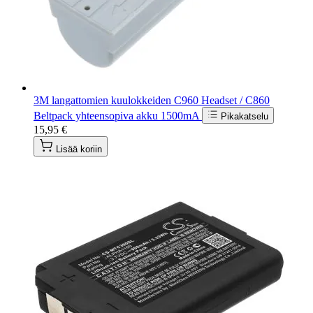
3M langattomien kuulokkeiden C960 Headset / C860
Beltpack yhteensopiva akku 1500mA
Pikakatselu
15,95 €
Lisää koriin