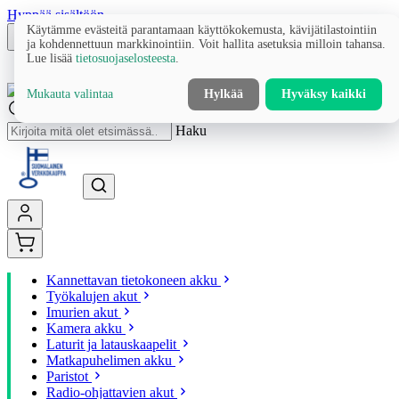
Hyppää sisältöön
Käytämme evästeitä parantamaan käyttökokemusta, kävijätilastointiin
ja kohdennettuun markkinointiin. Voit hallita asetuksia milloin tahansa.
Lue lisää
tietosuojaselosteesta
.
Mukauta valintaa
Hylkää
Hyväksy kaikki
Haku
Kannettavan tietokoneen akku
Työkalujen akut
Imurien akut
Kamera akku
Laturit ja latauskaapelit
Matkapuhelimen akku
Paristot
Radio-ohjattavien akut