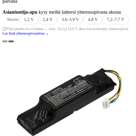
päivänä
Asiantuntija-apu
kysy meiltä laitteesi yhteensopivasta akusta
Jännite
1,2 V
2,4 V
3,6–3,9 V
4,8 V
7,2–7,7 V
Pieni jännite-ero ei haittaa — esim. 14,4 ja 14,8 V akut ovat keskenään yhteensopivia.
Lue lisää yhteensopivuudesta →