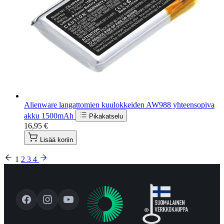
Alienware langattomien kuulokkeiden AW988 yhteensopiva
akku 1500mAh
Pikakatselu
16,95 €
Lisää koriin
1
2
3
4