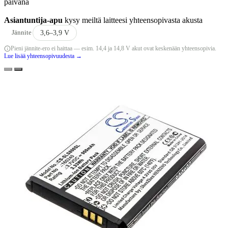
päivänä
Asiantuntija-apu
kysy meiltä laitteesi yhteensopivasta akusta
Jännite
3,6–3,9 V
Pieni jännite-ero ei haittaa — esim. 14,4 ja 14,8 V akut ovat keskenään yhteensopivia.
Lue lisää yhteensopivuudesta →