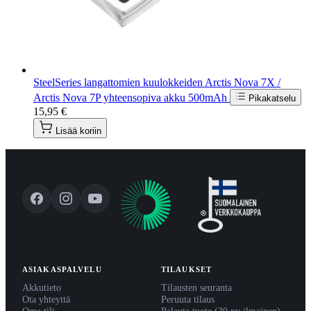
SteelSeries langattomien kuulokkeiden Arctis Nova 7X /
Arctis Nova 7P yhteensopiva akku 500mAh
Pikakatselu
15,95 €
Lisää koriin
ASIAKASPALVELU
TILAUKSET
Akkutieto
Tilausten seuranta
Ota yhteyttä
Peruuta tilaus