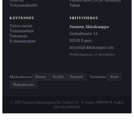
Oma tili
Palauta tuote (30 pv ilmainen)
Yritysasiakkaille
Takuu
KÄYTÄNNÖT
YRITYSTIEDOT
Tietoa meistä
Suomen Akkukauppa
Toimitusehdot
Sinikalliontie 14
Tietosuoja
02630 Espoo
Evästeasetukset
myynti@akkukauppa.com
Verkkokauppa, ei myymälää
Maksutavat:
Klarna
PayPal
Paytrail
·
Toimitus:
Posti
Matkahuolto
© 2026 Suomen Akkukauppa (nTec Finland Oy · Y-tunnus 1980160-9). Kaikki
oikeudet pidätetään.