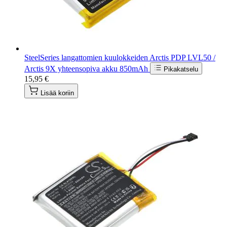
SteelSeries langattomien kuulokkeiden Arctis PDP LVL50 /
Arctis 9X yhteensopiva akku 850mAh
Pikakatselu
15,95 €
Lisää koriin