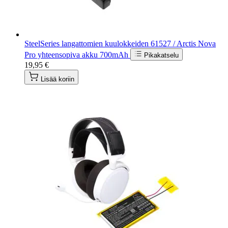
SteelSeries langattomien kuulokkeiden 61527 / Arctis Nova
Pro yhteensopiva akku 700mAh
Pikakatselu
19,95 €
Lisää koriin