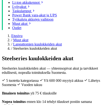
Li-ion akkukennot
Lyijyakut
Taskulamput
Power Bank vara-akut ja UPS
Työkaluja akkujen vaihtoon
Muut akut
Outlet
Etusivu
/
Muut akut
/
Langattomien kuulokkeiden akut
/
Steelseries kuulokkeiden akut
Steelseries kuulokkeiden akut
Steelseries kuulokkeiden akut — yhteensopivat akut ja tarvikkeet
edullisesti, nopealla toimituksella Suomesta.
5 tuotetta kategoriassa
Yli 600 000 myytyä akkua
Lähetys
Suomesta
Vuoden takuu
Ilmainen toimitus
yli 75 € tilauksille
Nopea toimitus
ennen klo 14 tehdyt tilaukset postiin samana