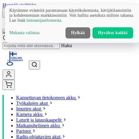
Hyppää sisältöön
Käytämme evästeitä parantamaan käyttökokemusta, kävijätilastointiin
ja kohdennettuun markkinointiin. Voit hallita asetuksia milloin tahansa.
Lue lisää
tietosuojaselosteesta
.
Mukauta valintaa
Hylkää
Hyväksy kaikki
Haku
Kannettavan tietokoneen akku
Työkalujen akut
Imurien akut
Kamera akku
Laturit ja latauskaapelit
Matkapuhelimen akku
Paristot
Radio-ohjattavien akut