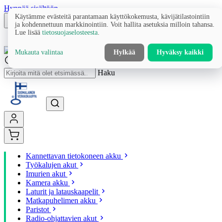
Hyppää sisältöön
Käytämme evästeitä parantamaan käyttökokemusta, kävijätilastointiin
ja kohdennettuun markkinointiin. Voit hallita asetuksia milloin tahansa.
Lue lisää
tietosuojaselosteesta
.
Mukauta valintaa
Hylkää
Hyväksy kaikki
Haku
Kannettavan tietokoneen akku
Työkalujen akut
Imurien akut
Kamera akku
Laturit ja latauskaapelit
Matkapuhelimen akku
Paristot
Radio-ohjattavien akut