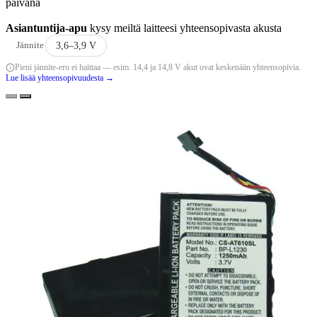
päivänä
Asiantuntija-apu
kysy meiltä laitteesi yhteensopivasta akusta
Jännite
3,6–3,9 V
Pieni jännite-ero ei haittaa — esim. 14,4 ja 14,8 V akut ovat keskenään yhteensopivia.
Lue lisää yhteensopivuudesta →