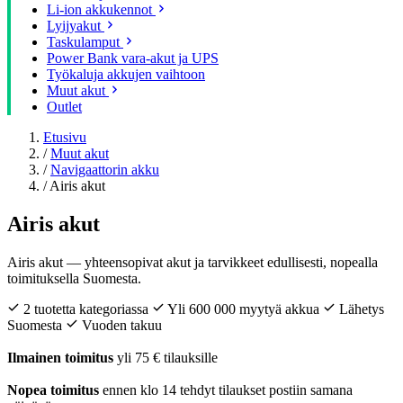
Li-ion akkukennot
Lyijyakut
Taskulamput
Power Bank vara-akut ja UPS
Työkaluja akkujen vaihtoon
Muut akut
Outlet
Etusivu
/
Muut akut
/
Navigaattorin akku
/
Airis akut
Airis akut
Airis akut — yhteensopivat akut ja tarvikkeet edullisesti, nopealla
toimituksella Suomesta.
2 tuotetta kategoriassa
Yli 600 000 myytyä akkua
Lähetys
Suomesta
Vuoden takuu
Ilmainen toimitus
yli 75 € tilauksille
Nopea toimitus
ennen klo 14 tehdyt tilaukset postiin samana