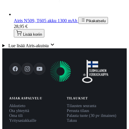
Airis N509, T605 akku 1300 mAh
Pikakatselu
28,95 €
Lisää koriin
Lue lisää Airis-akuista
ASIAKASPALVELU
TILAUKSET
Akkutieto
Tilausten seuranta
Ota yhteyttä
Peruuta tilaus
Oma tili
Palauta tuote (30 pv ilmainen)
Yritysasiakkaille
Takuu