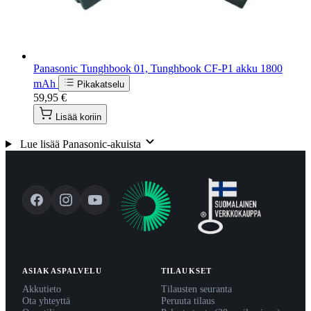
Panasonic Tunghbook 01, Tunghbook CF-P1 akku 1800
mAh
Pikakatselu
59,95 €
Lisää koriin
Lue lisää Panasonic-akuista
ASIAKASPALVELU
TILAUKSET
Akkutieto
Tilausten seuranta
Ota yhteyttä
Peruuta tilaus