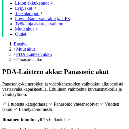
Li-ion akkukennot
Lyijyakut
Taskulamput
Power Bank vara-akut ja UPS
Työkaluja akkujen vaihtoon
Muut akut
Outlet
Etusivu
/
Muut akut
/
PDA-Laitteen akku
/
Panasonic akut
PDA-Laitteen akku: Panasonic akut
Panasonic-kameroiden ja videokameroiden vaihtoakut alkuperäistä
vastaavalla kapasiteetilla. Edullinen vaihtoehto kuvausmatkoille ja
varakäyttöön.
1 tuotetta kategoriassa
Panasonic yhteensopivat
Vuoden
takuu
Lähetys Suomesta
Ilmainen toimitus
yli 75 € tilauksille