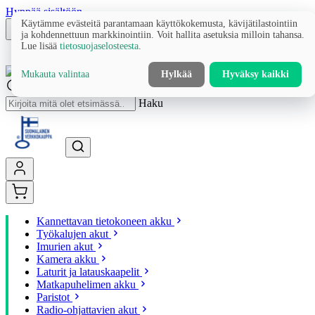
Hyppää sisältöön
Käytämme evästeitä parantamaan käyttökokemusta, kävijätilastointiin
ja kohdennettuun markkinointiin. Voit hallita asetuksia milloin tahansa.
Lue lisää
tietosuojaselosteesta
.
Mukauta valintaa
Hylkää
Hyväksy kaikki
Haku
Kannettavan tietokoneen akku
Työkalujen akut
Imurien akut
Kamera akku
Laturit ja latauskaapelit
Matkapuhelimen akku
Paristot
Radio-ohjattavien akut