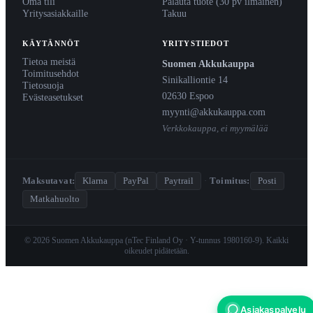
Oma tili
Palauta tuote (30 pv ilmainen)
Yritysasiakkaille
Takuu
KÄYTÄNNÖT
YRITYSTIEDOT
Tietoa meistä
Suomen Akkukauppa
Toimitusehdot
Sinikalliontie 14
Tietosuoja
02630 Espoo
Evästeasetukset
myynti@akkukauppa.com
Verkkokauppa, ei myymälää
Maksutavat:
Klarna
PayPal
Paytrail
·
Toimitus:
Posti
Matkahuolto
© 2026 Suomen Akkukauppa (nTec Finland Oy · Y-tunnus 1980160-9). Kaikki
oikeudet pidätetään.
Asiakaspalvelu