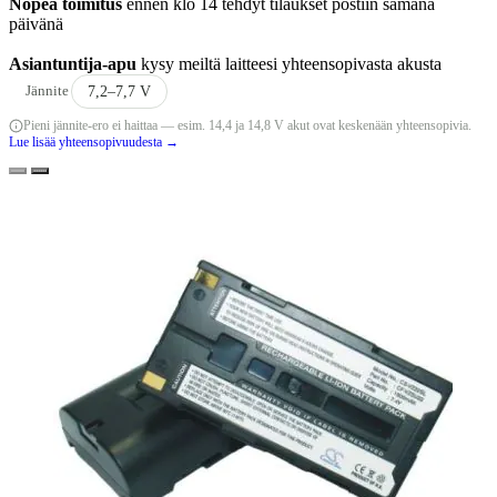
Nopea toimitus
ennen klo 14 tehdyt tilaukset postiin samana
päivänä
Asiantuntija-apu
kysy meiltä laitteesi yhteensopivasta akusta
Jännite
7,2–7,7 V
Pieni jännite-ero ei haittaa — esim. 14,4 ja 14,8 V akut ovat keskenään yhteensopivia.
Lue lisää yhteensopivuudesta →