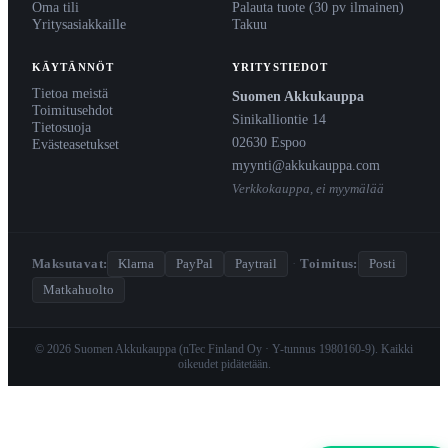
Oma tili
Palauta tuote (30 pv ilmainen)
Yritysasiakkaille
Takuu
KÄYTÄNNÖT
YRITYSTIEDOT
Tietoa meistä
Suomen Akkukauppa
Toimitusehdot
Sinikalliontie 14
Tietosuoja
02630 Espoo
Evästeasetukset
myynti@akkukauppa.com
Verkkokauppa, ei myymälää
Maksutavat:
Klarna
PayPal
Paytrail
·
Toimitus:
Posti
Matkahuolto
© 2026 Suomen Akkukauppa (nTec Finland Oy · Y-tunnus 1980160-9). Kaikki
oikeudet pidätetään.