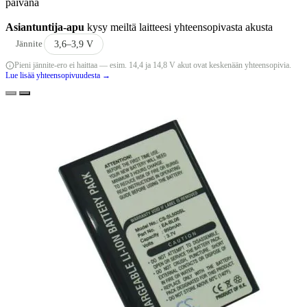
päivänä
Asiantuntija-apu
kysy meiltä laitteesi yhteensopivasta akusta
Jännite
3,6–3,9 V
Pieni jännite-ero ei haittaa — esim. 14,4 ja 14,8 V akut ovat keskenään yhteensopivia.
Lue lisää yhteensopivuudesta →