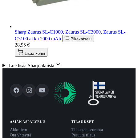
Sharp Zaurus SL-C1000, Zaurus SL-C3000, Zaurus SL-
C3100 akku 2000 mAh
Pikakatselu
28,95 €
Lisää koriin
Lue lisää Sharp-akuista
ASIAKASPALVELU
TILAUKSET
Akkutieto
Tilausten seuranta
Ota yhteyttä
Peruuta tilaus