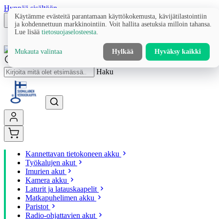
Hyppää sisältöön
Käytämme evästeitä parantamaan käyttökokemusta, kävijätilastointiin
ja kohdennettuun markkinointiin. Voit hallita asetuksia milloin tahansa.
Lue lisää
tietosuojaselosteesta
.
Mukauta valintaa
Hylkää
Hyväksy kaikki
Haku
Kannettavan tietokoneen akku
Työkalujen akut
Imurien akut
Kamera akku
Laturit ja latauskaapelit
Matkapuhelimen akku
Paristot
Radio-ohjattavien akut