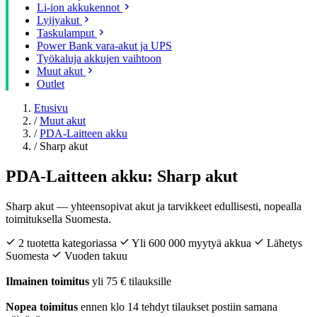
Li-ion akkukennot
Lyijyakut
Taskulamput
Power Bank vara-akut ja UPS
Työkaluja akkujen vaihtoon
Muut akut
Outlet
Etusivu
/
Muut akut
/
PDA-Laitteen akku
/
Sharp akut
PDA-Laitteen akku: Sharp akut
Sharp akut — yhteensopivat akut ja tarvikkeet edullisesti, nopealla
toimituksella Suomesta.
2 tuotetta kategoriassa
Yli 600 000 myytyä akkua
Lähetys
Suomesta
Vuoden takuu
Ilmainen toimitus
yli 75 € tilauksille
Nopea toimitus
ennen klo 14 tehdyt tilaukset postiin samana