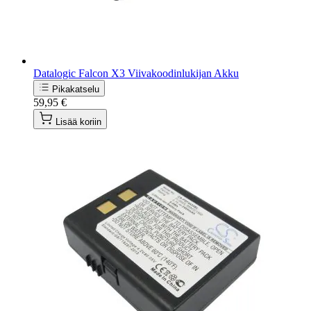
Datalogic Falcon X3 Viivakoodinlukijan Akku
Pikakatselu
59,95 €
Lisää koriin