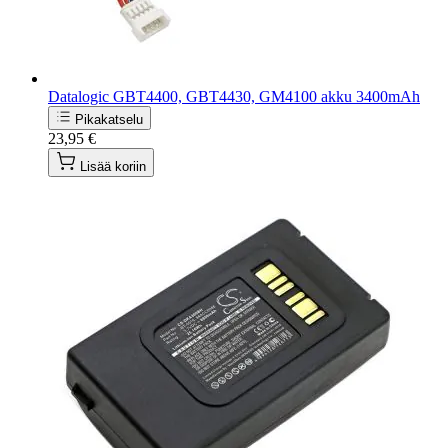
Datalogic GBT4400, GBT4430, GM4100 akku 3400mAh
Pikakatselu
23,95 €
Lisää koriin