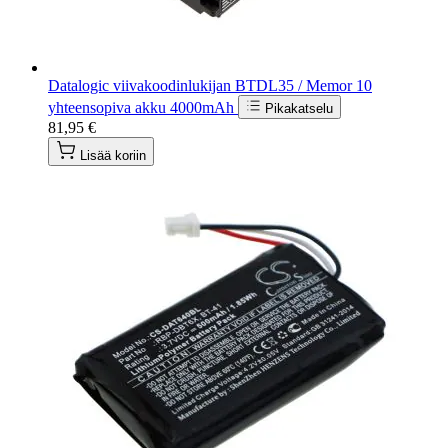
Datalogic viivakoodinlukijan BTDL35 / Memor 10
yhteensopiva akku 4000mAh
Pikakatselu
81,95 €
Lisää koriin