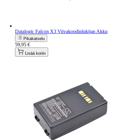
Datalogic Falcon X3 Viivakoodinlukijan Akku
Pikakatselu
59,95 €
Lisää koriin