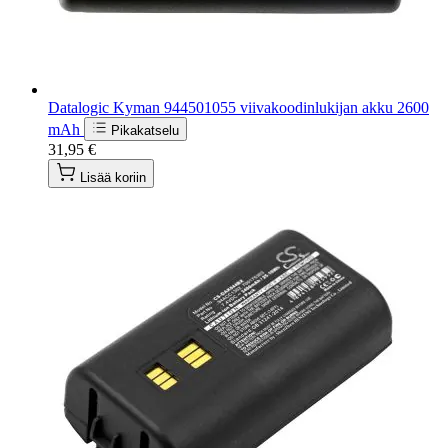
Datalogic Kyman 944501055 viivakoodinlukijan akku 2600
mAh
Pikakatselu
31,95 €
Lisää koriin