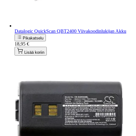
Datalogic QuickScan QBT2400 Viivakoodinlukijan Akku
Pikakatselu
18,95 €
Lisää koriin