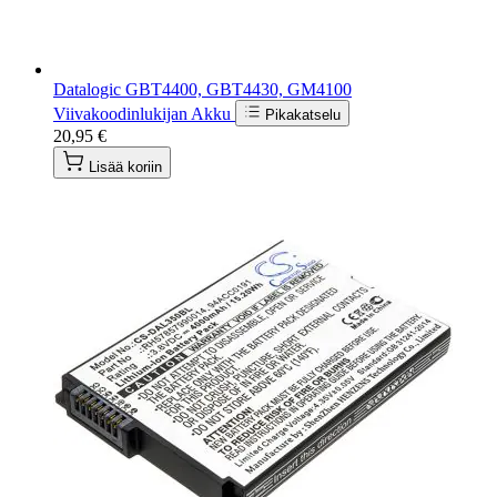
Datalogic GBT4400, GBT4430, GM4100
Viivakoodinlukijan Akku
Pikakatselu
20,95 €
Lisää koriin