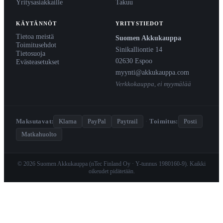
Yritysasiakkaille
Takuu
KÄYTÄNNÖT
YRITYSTIEDOT
Tietoa meistä
Suomen Akkukauppa
Toimitusehdot
Sinikalliontie 14
Tietosuoja
02630 Espoo
Evästeasetukset
myynti@akkukauppa.com
Verkkokauppa, ei myymälää
Maksutavat:
Klarna
PayPal
Paytrail
·
Toimitus:
Posti
Matkahuolto
© 2026 Suomen Akkukauppa (nTec Finland Oy · Y-tunnus 1980160-9). Kaikki
oikeudet pidätetään.