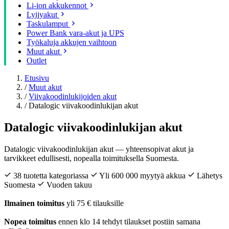
Li-ion akkukennot
Lyijyakut
Taskulamput
Power Bank vara-akut ja UPS
Työkaluja akkujen vaihtoon
Muut akut
Outlet
Etusivu
/
Muut akut
/
Viivakoodinlukijoiden akut
/
Datalogic viivakoodinlukijan akut
Datalogic viivakoodinlukijan akut
Datalogic viivakoodinlukijan akut — yhteensopivat akut ja
tarvikkeet edullisesti, nopealla toimituksella Suomesta.
38 tuotetta kategoriassa
Yli 600 000 myytyä akkua
Lähetys
Suomesta
Vuoden takuu
Ilmainen toimitus
yli 75 € tilauksille
Nopea toimitus
ennen klo 14 tehdyt tilaukset postiin samana