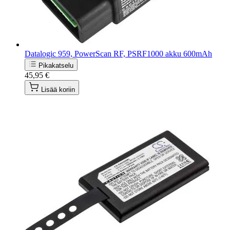
Datalogic 959, PowerScan RF, PSRF1000 akku 600mAh
Pikakatselu
45,95 €
Lisää koriin