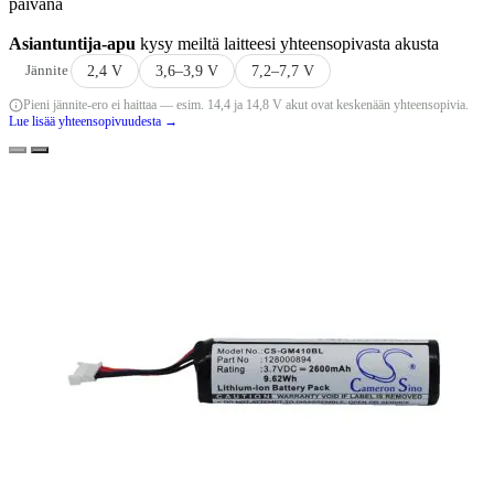
päivänä
Asiantuntija-apu
kysy meiltä laitteesi yhteensopivasta akusta
Jännite
2,4 V
3,6–3,9 V
7,2–7,7 V
Pieni jännite-ero ei haittaa — esim. 14,4 ja 14,8 V akut ovat keskenään yhteensopivia.
Lue lisää yhteensopivuudesta →