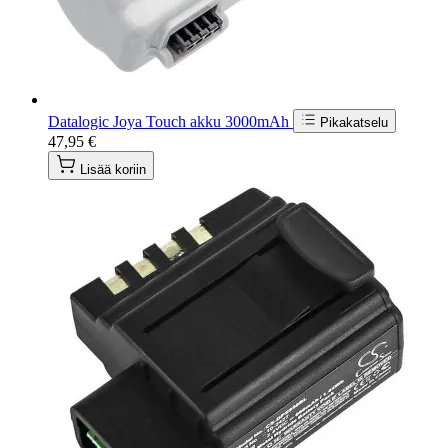
Datalogic Joya Touch akku 3000mAh
Pikakatselu
47,95 €
Lisää koriin