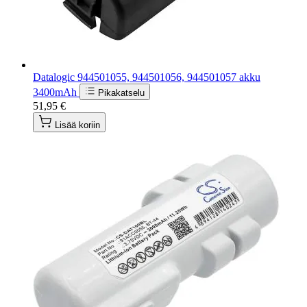
Datalogic 944501055, 944501056, 944501057 akku
3400mAh
Pikakatselu
51,95 €
Lisää koriin