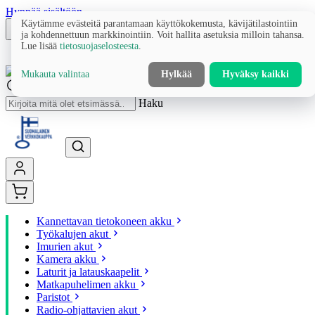
Hyppää sisältöön
Käytämme evästeitä parantamaan käyttökokemusta, kävijätilastointiin
ja kohdennettuun markkinointiin. Voit hallita asetuksia milloin tahansa.
Lue lisää
tietosuojaselosteesta
.
Mukauta valintaa
Hylkää
Hyväksy kaikki
Haku
Kannettavan tietokoneen akku
Työkalujen akut
Imurien akut
Kamera akku
Laturit ja latauskaapelit
Matkapuhelimen akku
Paristot
Radio-ohjattavien akut