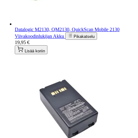
Datalogic M2130, QM2130, QuickScan Mobile 2130
Viivakoodinlukijan Akku
Pikakatselu
19,95 €
Lisää koriin