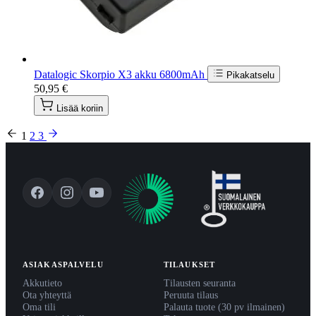
Datalogic Skorpio X3 akku 6800mAh
Pikakatselu
50,95 €
Lisää koriin
1
2
3
ASIAKASPALVELU
TILAUKSET
Akkutieto
Tilausten seuranta
Ota yhteyttä
Peruuta tilaus
Oma tili
Palauta tuote (30 pv ilmainen)