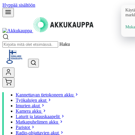
Hyppää sisältöön
Käytä
markk
Mukau
Haku
Kannettavan tietokoneen akku
Työkalujen akut
Imurien akut
Kamera akku
Laturit ja latauskaapelit
Matkapuhelimen akku
Paristot
Radio-ohjattavien akut