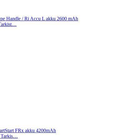
Type Handle / Ri Accu L akku 2600 mAh
 Tarkist…
, HeartStart FRx akku 4200mAh
). Tarkis…