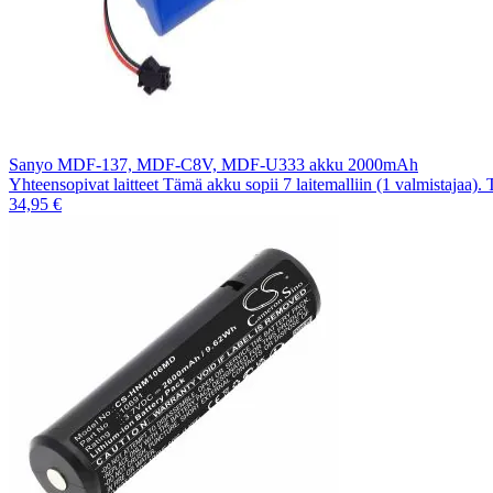
Sanyo MDF-137, MDF-C8V, MDF-U333 akku 2000mAh
Yhteensopivat laitteet Tämä akku sopii 7 laitemalliin (1 valmistajaa).
34,95 €