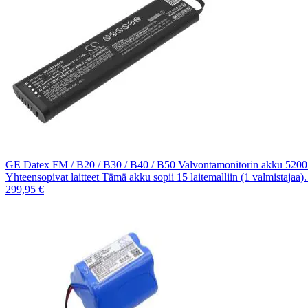
GE Datex FM / B20 / B30 / B40 / B50 Valvontamonitorin akku 520
Yhteensopivat laitteet Tämä akku sopii 15 laitemalliin (1 valmistajaa
299,95 €