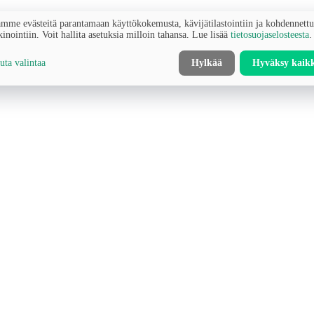
mme evästeitä parantamaan käyttökokemusta, kävijätilastointiin ja kohdennett
inointiin. Voit hallita asetuksia milloin tahansa. Lue lisää
tietosuojaselosteesta
.
ta valintaa
Hylkää
Hyväksy kaik