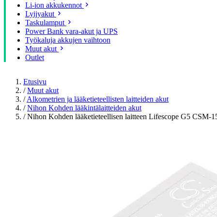
Li-ion akkukennot
Lyijyakut
Taskulamput
Power Bank vara-akut ja UPS
Työkaluja akkujen vaihtoon
Muut akut
Outlet
Etusivu
/
Muut akut
/
Alkometrien ja lääketieteellisten laitteiden akut
/
Nihon Kohden lääkintälaitteiden akut
/
Nihon Kohden lääketieteellisen laitteen Lifescope G5 CSM