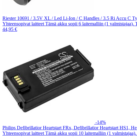
Riester 10691 / 3.5V XL / Led Li-Ion / C Handles / 3.5 Ri Accu C 
Yhteensopivat laitteet Tämä akku sopii 6 laitemalliin (1 valmistajaa).
44,95 €
-14%
Philips Defibrillatior Heartstart FRx, Defibrillatior Heartstart HS1
Yhteensopivat laitteet Tämä akku sopii 10 laitemalliin (1 valmistajaa