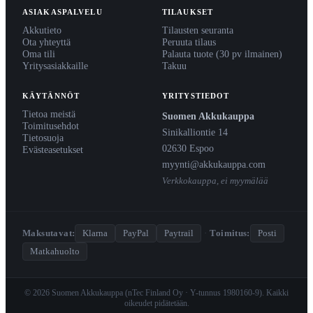
ASIAKASPALVELU
TILAUKSET
Akkutieto
Tilausten seuranta
Ota yhteyttä
Peruuta tilaus
Oma tili
Palauta tuote (30 pv ilmainen)
Yritysasiakkaille
Takuu
KÄYTÄNNÖT
YRITYSTIEDOT
Tietoa meistä
Suomen Akkukauppa
Toimitusehdot
Sinikalliontie 14
Tietosuoja
02630 Espoo
Evästeasetukset
myynti@akkukauppa.com
Verkkokauppa, ei myymälää
Maksutavat:
Klarna
PayPal
Paytrail
·
Toimitus:
Posti
Matkahuolto
© 2026 Suomen Akkukauppa (nTec Finland Oy · Y-tunnus 1980160-9). Kaikki
oikeudet pidätetään.