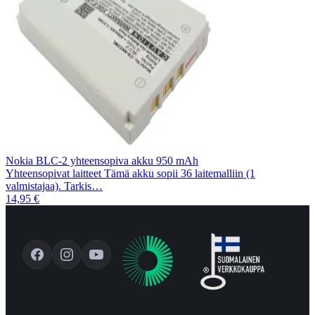
Nokia BLC-2 yhteensopiva akku 950 mAh
Yhteensopivat laitteet Tämä akku sopii 36 laitemalliin (1
valmistajaa). Tarkis…
14,95 €