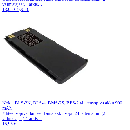
valmistajaa). Tarkis…
13,95 €
9,95 €
Nokia BLS-2N, BLS-4, BMS-2S, BPS-2 yhteensopiva akku 900
mAh
Yhteensopivat laitteet Tämä akku sopii 24 laitemalliin (2
valmistajaa). Tarkis…
15,95 €