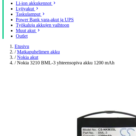
Li-ion akkukennot
Lyijyakut
Taskulamput
Power Bank vara-akut ja UPS
Työkaluja akkujen vaihtoon
Muut akut
Outlet
Etusivu
/
Matkapuhelimen akku
/
Nokia akut
/
Nokia 3210 BML-3 yhteensopiva akku 1200 mAh