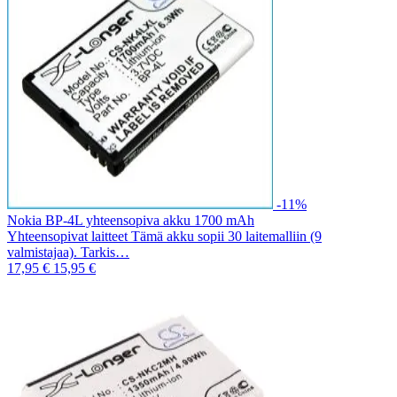
-11%
Nokia BP-4L yhteensopiva akku 1700 mAh
Yhteensopivat laitteet Tämä akku sopii 30 laitemalliin (9
valmistajaa). Tarkis…
17,95 €
15,95 €