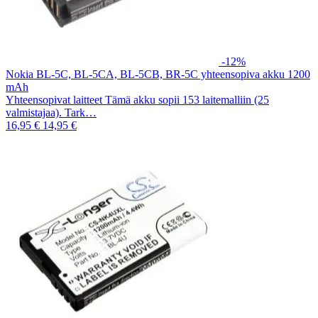
-12%
Nokia BL-5C, BL-5CA, BL-5CB, BR-5C yhteensopiva akku 1200
mAh
Yhteensopivat laitteet Tämä akku sopii 153 laitemalliin (25
valmistajaa). Tark…
16,95 €
14,95 €