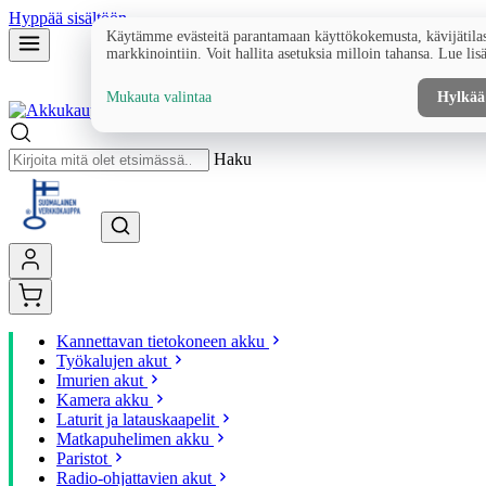
Hyppää sisältöön
Käytämme evästeitä parantamaan käyttökokemusta, kävijätilas
markkinointiin. Voit hallita asetuksia milloin tahansa. Lue lis
Mukauta valintaa
Hylkää
Haku
Kannettavan tietokoneen akku
Työkalujen akut
Imurien akut
Kamera akku
Laturit ja latauskaapelit
Matkapuhelimen akku
Paristot
Radio-ohjattavien akut