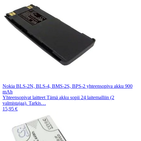
Nokia BLS-2N, BLS-4, BMS-2S, BPS-2 yhteensopiva akku 900
mAh
Yhteensopivat laitteet Tämä akku sopii 24 laitemalliin (2
valmistajaa). Tarkis…
15,95 €