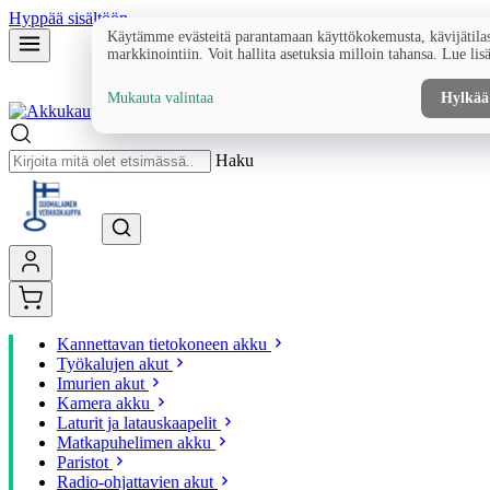
Hyppää sisältöön
Käytämme evästeitä parantamaan käyttökokemusta, kävijätilas
markkinointiin. Voit hallita asetuksia milloin tahansa. Lue lis
Mukauta valintaa
Hylkää
Haku
Kannettavan tietokoneen akku
Työkalujen akut
Imurien akut
Kamera akku
Laturit ja latauskaapelit
Matkapuhelimen akku
Paristot
Radio-ohjattavien akut