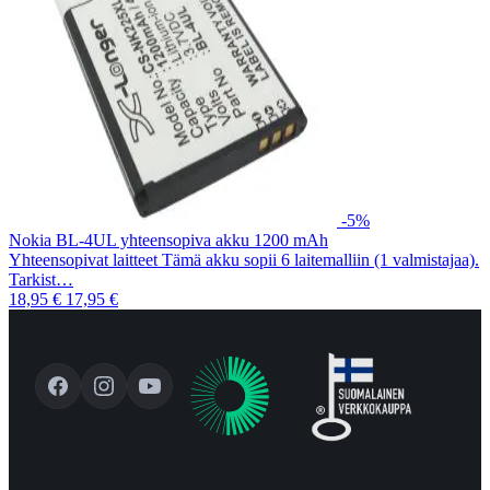
-5%
Nokia BL-4UL yhteensopiva akku 1200 mAh
Yhteensopivat laitteet Tämä akku sopii 6 laitemalliin (1 valmistajaa).
Tarkist…
18,95 €
17,95 €