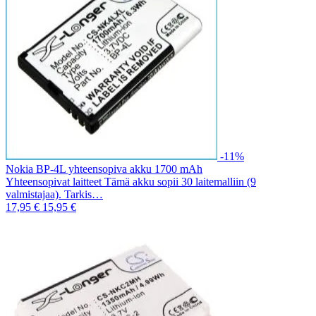
-11%
Nokia BP-4L yhteensopiva akku 1700 mAh
Yhteensopivat laitteet Tämä akku sopii 30 laitemalliin (9
valmistajaa). Tarkis…
17,95 €
15,95 €