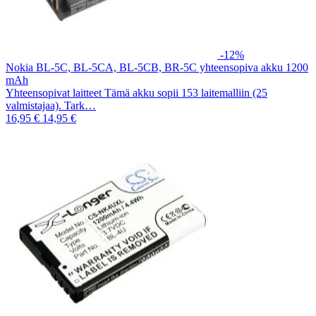
-12%
Nokia BL-5C, BL-5CA, BL-5CB, BR-5C yhteensopiva akku 1200
mAh
Yhteensopivat laitteet Tämä akku sopii 153 laitemalliin (25
valmistajaa). Tark…
16,95 €
14,95 €