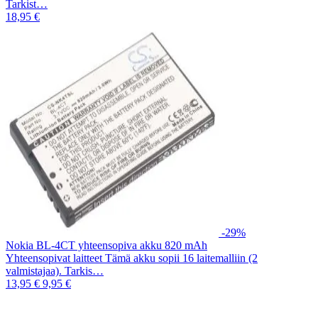
Tarkist…
18,95 €
-29%
Nokia BL-4CT yhteensopiva akku 820 mAh
Yhteensopivat laitteet Tämä akku sopii 16 laitemalliin (2
valmistajaa). Tarkis…
13,95 €
9,95 €