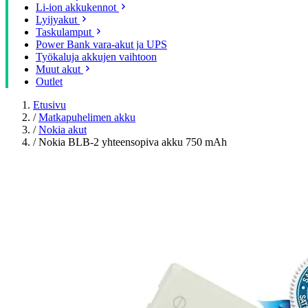
Li-ion akkukennot
Lyijyakut
Taskulamput
Power Bank vara-akut ja UPS
Työkaluja akkujen vaihtoon
Muut akut
Outlet
Etusivu
/
Matkapuhelimen akku
/
Nokia akut
/
Nokia BLB-2 yhteensopiva akku 750 mAh