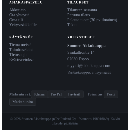
ASIAKASPALVELU
TILAUKSET
Akkutieto
Tilausten seuranta
Ota yhteyttä
Peruuta tilaus
Oma tili
Palauta tuote (30 pv ilmainen)
Yritysasiakkaille
Takuu
KÄYTÄNNÖT
YRITYSTIEDOT
Tietoa meistä
Suomen Akkukauppa
Toimitusehdot
Sinikalliontie 14
Tietosuoja
02630 Espoo
Evästeasetukset
myynti@akkukauppa.com
Verkkokauppa, ei myymälää
Maksutavat:
Klarna
PayPal
Paytrail
·
Toimitus:
Posti
Matkahuolto
© 2026 Suomen Akkukauppa (nTec Finland Oy · Y-tunnus 1980160-9). Kaikki
oikeudet pidätetään.