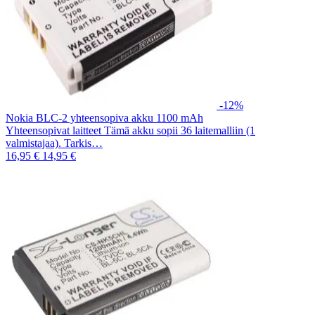
-12%
Nokia BLC-2 yhteensopiva akku 1100 mAh
Yhteensopivat laitteet Tämä akku sopii 36 laitemalliin (1
valmistajaa). Tarkis…
16,95 €
14,95 €