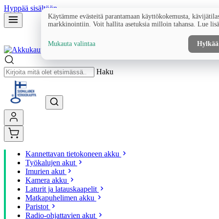
Hyppää sisältöön
Käytämme evästeitä parantamaan käyttökokemusta, kävijätilas
markkinointiin. Voit hallita asetuksia milloin tahansa. Lue lis
Mukauta valintaa
Hylkää
Haku
Kannettavan tietokoneen akku
Työkalujen akut
Imurien akut
Kamera akku
Laturit ja latauskaapelit
Matkapuhelimen akku
Paristot
Radio-ohjattavien akut