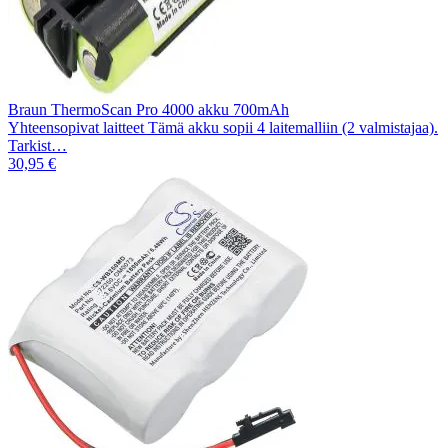
Braun ThermoScan Pro 4000 akku 700mAh
Yhteensopivat laitteet Tämä akku sopii 4 laitemalliin (2 valmistajaa).
Tarkist…
30,95 €