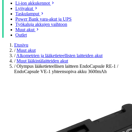
Li-ion akkukennot
Lyijyakut
Taskulamput
Power Bank vara-akut ja UPS
Työkaluja akkujen vaihtoon
Muut akut
Outlet
Etusivu
/
Muut akut
/
Alkometrien ja lääketieteellisten laitteiden akut
/
Muut lääkintälaitteiden akut
/
Olympus lääketieteellisen laitteen EndoCapsule RE-1 /
EndoCapsule VE-1 yhteensopiva akku 3600mAh