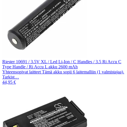
Riester 10691 / 3.5V XL / Led Li-Ion / C Handles / 3.5 Ri Accu C
Type Handle / Ri Accu L akku 2600 mAh
Yhteensopivat laitteet Tämä akku sopii 6 laitemalliin (1 valmistajaa).
Tarkist…
44,95 €