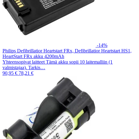
-14%
Philips Defibrillatior Heartstart FRx, Defibrillatior Heartstart HS1,
HeartStart FRx akku 4200mAh
Yhteensopivat laitteet Tämä akku sopii 10 laitemalliin (1
valmistajaa). Tarkis…
90,95 €
78,21 €