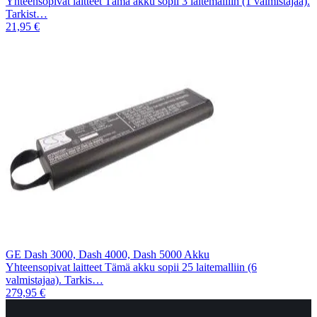
Yhteensopivat laitteet Tämä akku sopii 3 laitemalliin (1 valmistajaa).
Tarkist…
21,95 €
GE Dash 3000, Dash 4000, Dash 5000 Akku
Yhteensopivat laitteet Tämä akku sopii 25 laitemalliin (6
valmistajaa). Tarkis…
279,95 €