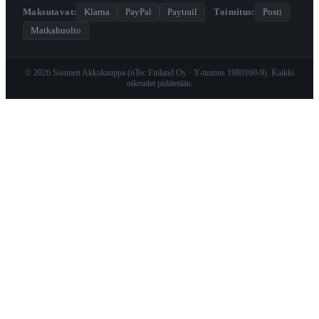
Maksutavat:
Klarna
PayPal
Paytrail
·
Toimitus:
Posti
Matkahuolto
© 2026 Suomen Akkukauppa (nTec Finland Oy · Y-tunnus 1980160-9). Kaikki
oikeudet pidätetään.