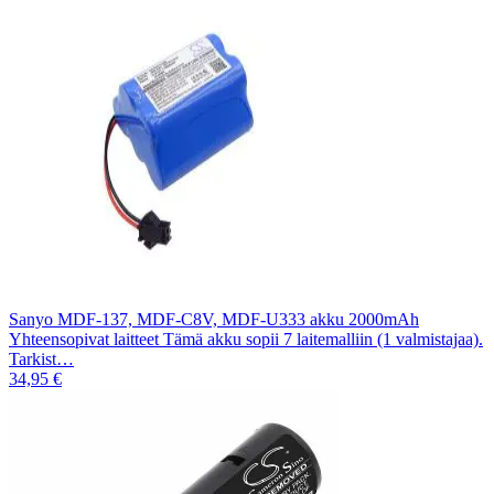
Sanyo MDF-137, MDF-C8V, MDF-U333 akku 2000mAh
Yhteensopivat laitteet Tämä akku sopii 7 laitemalliin (1 valmistajaa).
Tarkist…
34,95 €