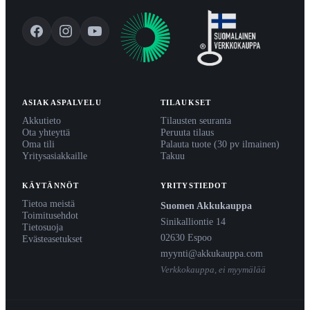
ASIAKASPALVELU
TILAUKSET
Akkutieto
Tilausten seuranta
Ota yhteyttä
Peruuta tilaus
Oma tili
Palauta tuote (30 pv ilmainen)
Yritysasiakkaille
Takuu
KÄYTÄNNÖT
YRITYSTIEDOT
Tietoa meistä
Suomen Akkukauppa
Toimitusehdot
Sinikalliontie 14
Tietosuoja
02630 Espoo
Evästeasetukset
myynti@akkukauppa.com
Verkkokauppa, ei myymälää