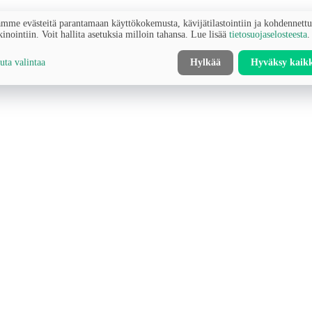
mme evästeitä parantamaan käyttökokemusta, kävijätilastointiin ja kohdennett
inointiin. Voit hallita asetuksia milloin tahansa. Lue lisää
tietosuojaselosteesta
.
ta valintaa
Hylkää
Hyväksy kaik