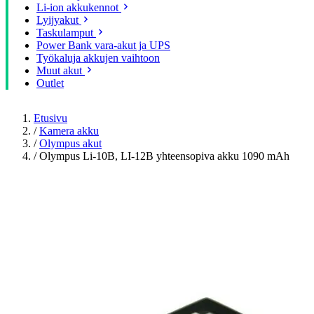
Li-ion akkukennot
Lyijyakut
Taskulamput
Power Bank vara-akut ja UPS
Työkaluja akkujen vaihtoon
Muut akut
Outlet
Etusivu
/
Kamera akku
/
Olympus akut
/
Olympus Li-10B, LI-12B yhteensopiva akku 1090 mAh