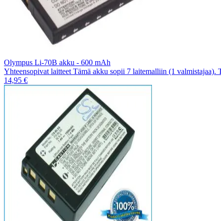
Olympus Li-70B akku - 600 mAh
Yhteensopivat laitteet Tämä akku sopii 7 laitemalliin (1 valmistajaa).
14,95 €