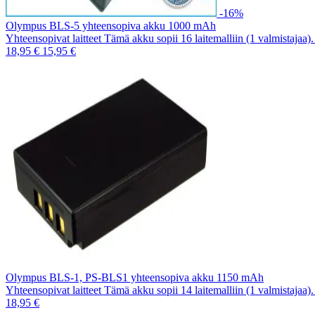
-16%
Olympus BLS-5 yhteensopiva akku 1000 mAh
Yhteensopivat laitteet Tämä akku sopii 16 laitemalliin (1 valmistajaa
18,95 €
15,95 €
Olympus BLS-1, PS-BLS1 yhteensopiva akku 1150 mAh
Yhteensopivat laitteet Tämä akku sopii 14 laitemalliin (1 valmistajaa
18,95 €