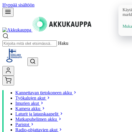
Hyppää sisältöön
Käytä
markk
Mukau
Haku
Kannettavan tietokoneen akku
Työkalujen akut
Imurien akut
Kamera akku
Laturit ja latauskaapelit
Matkapuhelimen akku
Paristot
Radio-ohjattavien akut