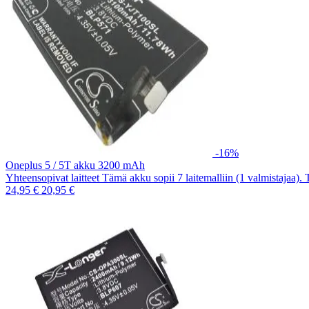
-16%
Oneplus 5 / 5T akku 3200 mAh
Yhteensopivat laitteet Tämä akku sopii 7 laitemalliin (1 valmistajaa).
24,95 €
20,95 €