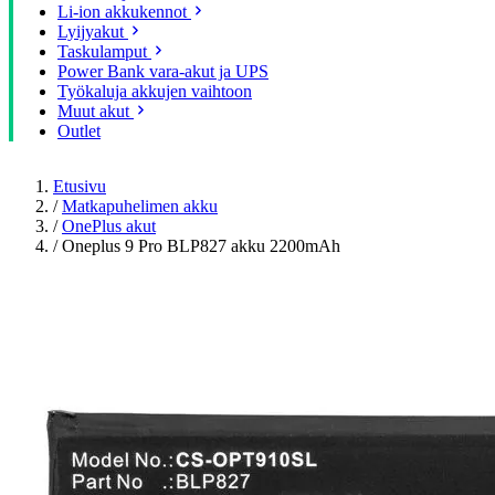
Li-ion akkukennot
Lyijyakut
Taskulamput
Power Bank vara-akut ja UPS
Työkaluja akkujen vaihtoon
Muut akut
Outlet
Etusivu
/
Matkapuhelimen akku
/
OnePlus akut
/
Oneplus 9 Pro BLP827 akku 2200mAh