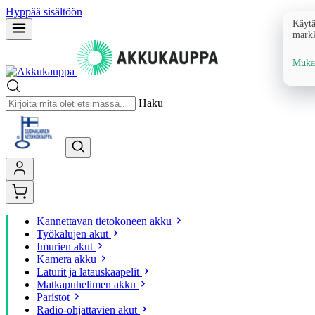
Hyppää sisältöön
Käytä
markk
Mukau
Haku
Kannettavan tietokoneen akku
Työkalujen akut
Imurien akut
Kamera akku
Laturit ja latauskaapelit
Matkapuhelimen akku
Paristot
Radio-ohjattavien akut