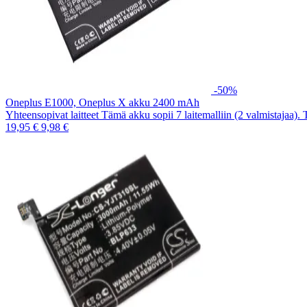
-50%
Oneplus E1000, Oneplus X akku 2400 mAh
Yhteensopivat laitteet Tämä akku sopii 7 laitemalliin (2 valmistajaa).
19,95 €
9,98 €