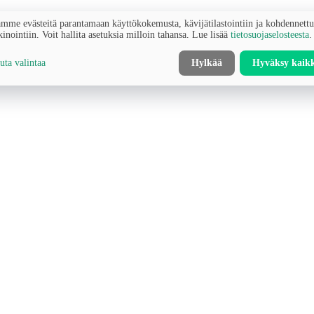
mme evästeitä parantamaan käyttökokemusta, kävijätilastointiin ja kohdennett
inointiin. Voit hallita asetuksia milloin tahansa. Lue lisää
tietosuojaselosteesta
.
ta valintaa
Hylkää
Hyväksy kaik