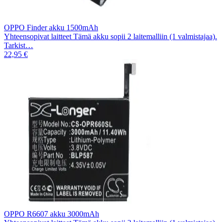
OPPO Finder akku 1500mAh
Yhteensopivat laitteet Tämä akku sopii 2 laitemalliin (1 valmistajaa).
Tarkist…
22,95 €
OPPO R6607 akku 3000mAh