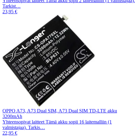
Yhteensopivat laitteet Tämä akku sopii 2 laitemalliin (1 valmistajaa).
Tarkist…
23,95 €
OPPO A73, A73 Dual SIM, A73 Dual SIM TD-LTE akku
3200mAh
Yhteensopivat laitteet Tämä akku sopii 16 laitemalliin (1
valmistajaa). Tarkis…
22,95 €