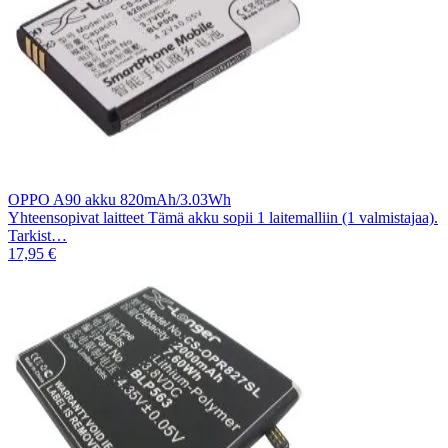
OPPO A90 akku 820mAh/3.03Wh
Yhteensopivat laitteet Tämä akku sopii 1 laitemalliin (1 valmistajaa).
Tarkist…
17,95 €