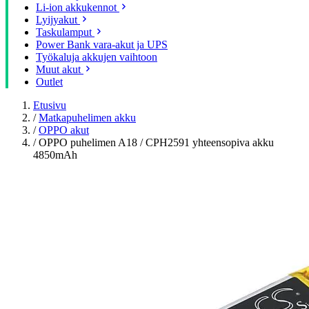
Li-ion akkukennot
Lyijyakut
Taskulamput
Power Bank vara-akut ja UPS
Työkaluja akkujen vaihtoon
Muut akut
Outlet
Etusivu
/
Matkapuhelimen akku
/
OPPO akut
/
OPPO puhelimen A18 / CPH2591 yhteensopiva akku
4850mAh