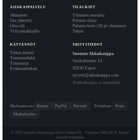
ASIAKASPALVELU
TILAUKSET
Akkutieto
Tilausten seuranta
Ota yhteyttä
Peruuta tilaus
Oma tili
Palauta tuote (30 pv ilmainen)
Yritysasiakkaille
Takuu
KÄYTÄNNÖT
YRITYSTIEDOT
Tietoa meistä
Suomen Akkukauppa
Toimitusehdot
Sinikalliontie 14
Tietosuoja
02630 Espoo
Evästeasetukset
myynti@akkukauppa.com
Verkkokauppa, ei myymälää
Maksutavat:
Klarna
PayPal
Paytrail
·
Toimitus:
Posti
Matkahuolto
© 2026 Suomen Akkukauppa (nTec Finland Oy · Y-tunnus 1980160-9). Kaikki
oikeudet pidätetään.