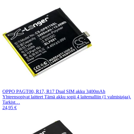
OPPO PAGT00, R17, R17 Dual SIM akku 3400mAh
Yhteensopivat laitteet Tämä akku sopii 4 laitemalliin (1 valmistajaa).
Tarkist…
24,95 €