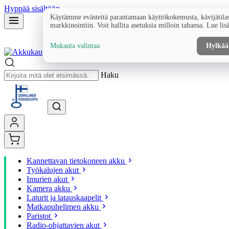
Hyppää sisältöön
Käytämme evästeitä parantamaan käyttökokemusta, kävijätilas
markkinointiin. Voit hallita asetuksia milloin tahansa. Lue lis
Mukauta valintaa
Hylkää
Haku
Kannettavan tietokoneen akku
Työkalujen akut
Imurien akut
Kamera akku
Laturit ja latauskaapelit
Matkapuhelimen akku
Paristot
Radio-ohjattavien akut