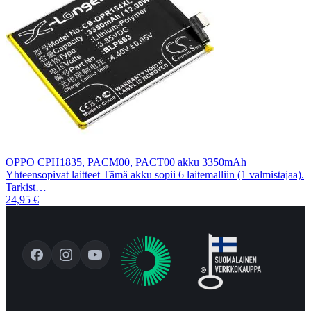
OPPO CPH1835, PACM00, PACT00 akku 3350mAh
Yhteensopivat laitteet Tämä akku sopii 6 laitemalliin (1 valmistajaa).
Tarkist…
24,95 €