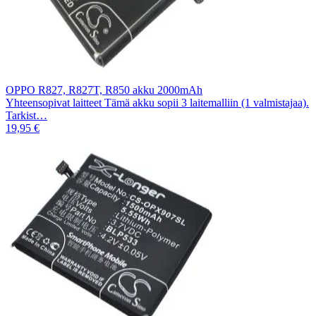
OPPO R827, R827T, R850 akku 2000mAh
Yhteensopivat laitteet Tämä akku sopii 3 laitemalliin (1 valmistajaa).
Tarkist…
19,95 €