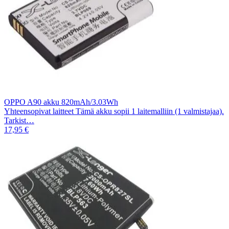
OPPO A90 akku 820mAh/3.03Wh
Yhteensopivat laitteet Tämä akku sopii 1 laitemalliin (1 valmistajaa).
Tarkist…
17,95 €