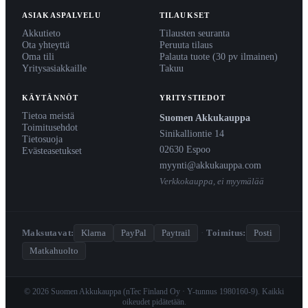
ASIAKASPALVELU
TILAUKSET
Akkutieto
Tilausten seuranta
Ota yhteyttä
Peruuta tilaus
Oma tili
Palauta tuote (30 pv ilmainen)
Yritysasiakkaille
Takuu
KÄYTÄNNÖT
YRITYSTIEDOT
Tietoa meistä
Suomen Akkukauppa
Toimitusehdot
Sinikalliontie 14
Tietosuoja
02630 Espoo
Evästeasetukset
myynti@akkukauppa.com
Verkkokauppa, ei myymälää
Maksutavat:
Klarna
PayPal
Paytrail
·
Toimitus:
Posti
Matkahuolto
© 2026 Suomen Akkukauppa (nTec Finland Oy · Y-tunnus 1980160-9). Kaikki
oikeudet pidätetään.