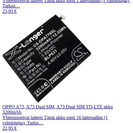
Yhteensopivat laitteet Tämä akku sopii 2 laitemalliin (1 valmistajaa).
Tarkist…
23,95 €
OPPO A73, A73 Dual SIM, A73 Dual SIM TD-LTE akku
3200mAh
Yhteensopivat laitteet Tämä akku sopii 16 laitemalliin (1
valmistajaa). Tarkis…
22,95 €