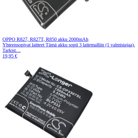
OPPO R827, R827T, R850 akku 2000mAh
Yhteensopivat laitteet Tämä akku sopii 3 laitemalliin (1 valmistajaa).
Tarkist…
19,95 €