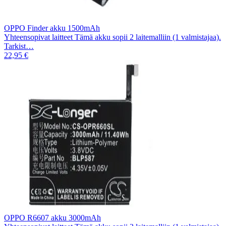
OPPO Finder akku 1500mAh
Yhteensopivat laitteet Tämä akku sopii 2 laitemalliin (1 valmistajaa).
Tarkist…
22,95 €
OPPO R6607 akku 3000mAh