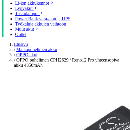
Li-ion akkukennot
Lyijyakut
Taskulamput
Power Bank vara-akut ja UPS
Työkaluja akkujen vaihtoon
Muut akut
Outlet
Etusivu
/
Matkapuhelimen akku
/
OPPO akut
/
OPPO puhelimen CPH2629 / Reno12 Pro yhteensopiva
akku 4850mAh