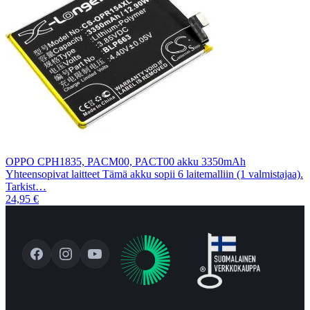
OPPO CPH1835, PACM00, PACT00 akku 3350mAh
Yhteensopivat laitteet Tämä akku sopii 6 laitemalliin (1 valmistajaa).
Tarkist…
24,95 €