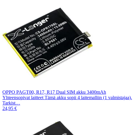
OPPO PAGT00, R17, R17 Dual SIM akku 3400mAh
Yhteensopivat laitteet Tämä akku sopii 4 laitemalliin (1 valmistajaa).
Tarkist…
24,95 €