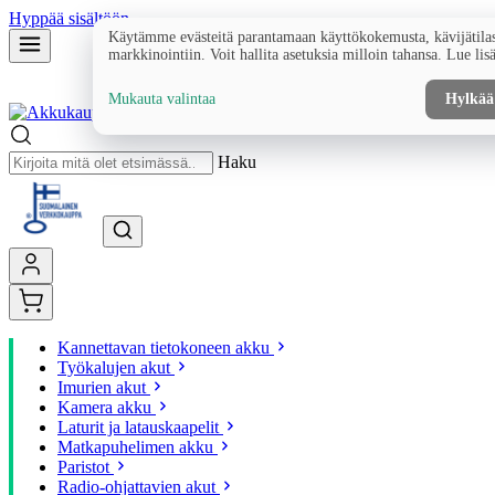
Hyppää sisältöön
Käytämme evästeitä parantamaan käyttökokemusta, kävijätilas
markkinointiin. Voit hallita asetuksia milloin tahansa. Lue lis
Mukauta valintaa
Hylkää
Haku
Kannettavan tietokoneen akku
Työkalujen akut
Imurien akut
Kamera akku
Laturit ja latauskaapelit
Matkapuhelimen akku
Paristot
Radio-ohjattavien akut