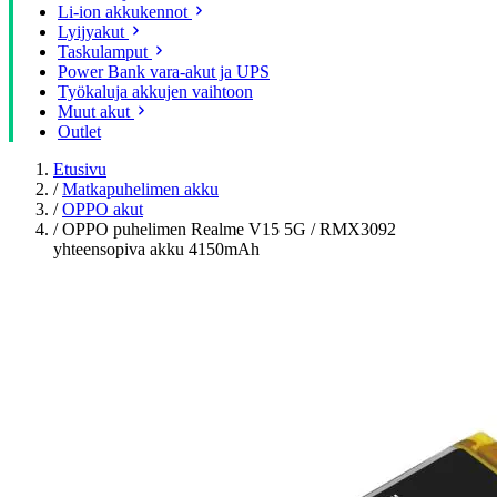
Li-ion akkukennot
Lyijyakut
Taskulamput
Power Bank vara-akut ja UPS
Työkaluja akkujen vaihtoon
Muut akut
Outlet
Etusivu
/
Matkapuhelimen akku
/
OPPO akut
/
OPPO puhelimen Realme V15 5G / RMX3092
yhteensopiva akku 4150mAh