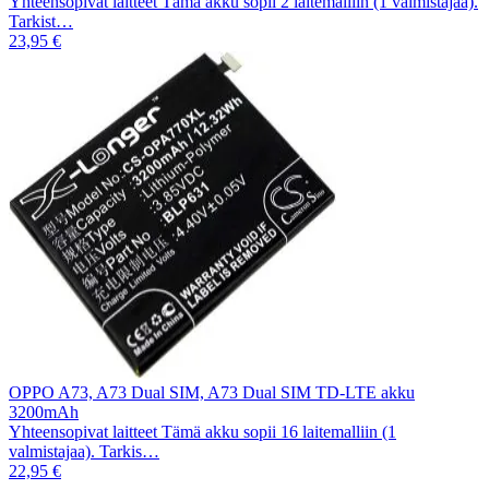
Yhteensopivat laitteet Tämä akku sopii 2 laitemalliin (1 valmistajaa).
Tarkist…
23,95 €
OPPO A73, A73 Dual SIM, A73 Dual SIM TD-LTE akku
3200mAh
Yhteensopivat laitteet Tämä akku sopii 16 laitemalliin (1
valmistajaa). Tarkis…
22,95 €