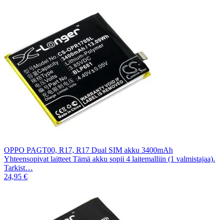
OPPO PAGT00, R17, R17 Dual SIM akku 3400mAh
Yhteensopivat laitteet Tämä akku sopii 4 laitemalliin (1 valmistajaa).
Tarkist…
24,95 €