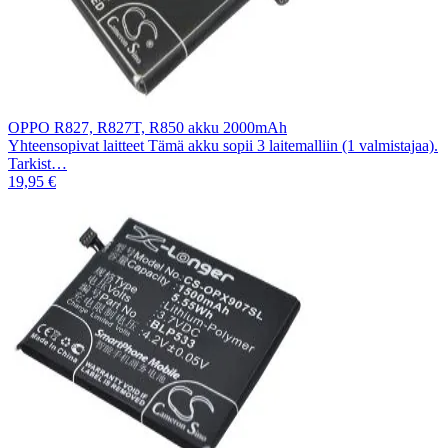
OPPO R827, R827T, R850 akku 2000mAh
Yhteensopivat laitteet Tämä akku sopii 3 laitemalliin (1 valmistajaa).
Tarkist…
19,95 €