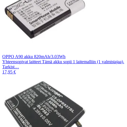
OPPO A90 akku 820mAh/3.03Wh
Yhteensopivat laitteet Tämä akku sopii 1 laitemalliin (1 valmistajaa).
Tarkist…
17,95 €