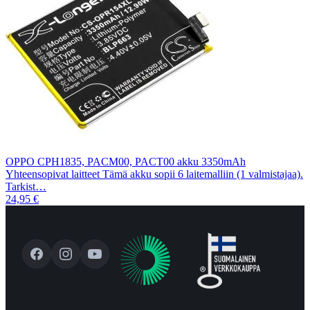
OPPO CPH1835, PACM00, PACT00 akku 3350mAh
Yhteensopivat laitteet Tämä akku sopii 6 laitemalliin (1 valmistajaa).
Tarkist…
24,95 €