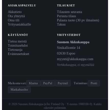
ASIAKASPALVELU
TILAUKSET
Akkutieto
Tilausten seuranta
Ota yhteyttä
Peruuta tilaus
Oma tili
Palauta tuote (30 pv ilmainen)
Yritysasiakkaille
Takuu
KÄYTÄNNÖT
YRITYSTIEDOT
Tietoa meistä
Suomen Akkukauppa
Toimitusehdot
Sinikalliontie 14
Tietosuoja
02630 Espoo
Evästeasetukset
myynti@akkukauppa.com
Verkkokauppa, ei myymälää
Maksutavat:
Klarna
PayPal
Paytrail
·
Toimitus:
Posti
Matkahuolto
© 2026 Suomen Akkukauppa (nTec Finland Oy · Y-tunnus 1980160-9). Kaikki
oikeudet pidätetään.