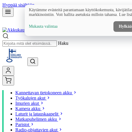
Hyppää sisältöön
Käytämme evästeitä parantamaan käyttökokemusta, kävijätilas
markkinointiin. Voit hallita asetuksia milloin tahansa. Lue lis
Mukauta valintaa
Hylkää
Haku
Kannettavan tietokoneen akku
Työkalujen akut
Imurien akut
Kamera akku
Laturit ja latauskaapelit
Matkapuhelimen akku
Paristot
Radio-ohjattavien akut