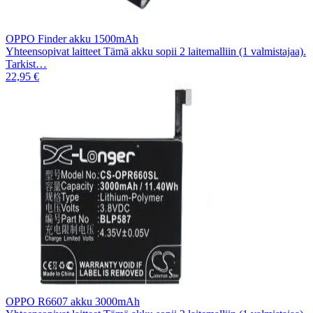
OPPO Finder akku 1500mAh
Yhteensopivat laitteet Tämä akku sopii 2 laitemalliin (1 valmistajaa).
Tarkist…
22,95 €
OPPO R6607 akku 3000mAh