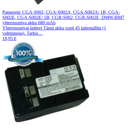
Panasonic CGA-S002, CGA-S002A, CGA-S002A/ 1B, CGA-
S002E, CGA-S002E/ 1B, CGR-S002, CGR-S002E, DMW-BM7
yhteensopiva akku 680 mAh
Yhteensopivat laitteet Tämä akku sopii 45 laitemalliin (1
valmistajaa). Tarkis…
18,95 €