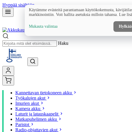
Hyppää sisältöön
Käytämme evästeitä parantamaan käyttökokemusta, kävijätilas
markkinointiin. Voit hallita asetuksia milloin tahansa. Lue lis
Mukauta valintaa
Hylkää
Haku
Kannettavan tietokoneen akku
Työkalujen akut
Imurien akut
Kamera akku
Laturit ja latauskaapelit
Matkapuhelimen akku
Paristot
Radio-ohjattavien akut