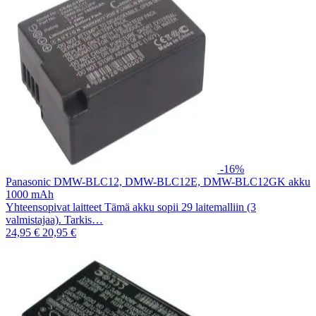
-16%
Panasonic DMW-BLC12, DMW-BLC12E, DMW-BLC12GK akku
1000 mAh
Yhteensopivat laitteet Tämä akku sopii 29 laitemalliin (3
valmistajaa). Tarkis…
24,95 €
20,95 €