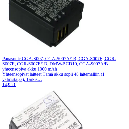
Panasonic CGA-S007, CGA-S007A/1B, CGA-S007E, CGR-
S007E, CGR-S007E/1B, DMW-BCD10, CGA-S007A/B
yhteensopiva akku 1000 mAh
Yhteensopivat laitteet Tämä akku sopii 48 laitemalliin (1
valmistajaa). Tarkis…
14,95 €