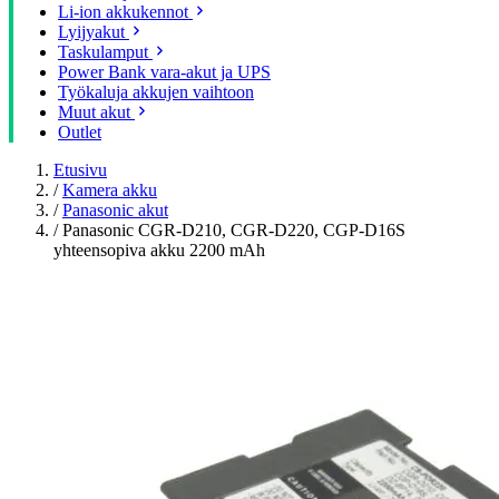
Li-ion akkukennot
Lyijyakut
Taskulamput
Power Bank vara-akut ja UPS
Työkaluja akkujen vaihtoon
Muut akut
Outlet
Etusivu
/
Kamera akku
/
Panasonic akut
/
Panasonic CGR-D210, CGR-D220, CGP-D16S
yhteensopiva akku 2200 mAh