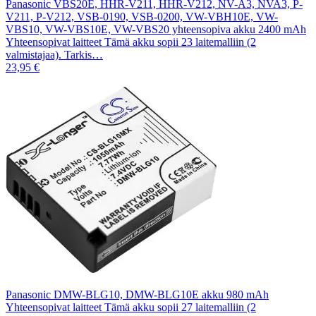
Panasonic VBS20E, HHR-V211, HHR-V212, NV-A3, NVA3, P-
V211, P-V212, VSB-0190, VSB-0200, VW-VBH10E, VW-
VBS10, VW-VBS10E, VW-VBS20 yhteensopiva akku 2400 mAh
Yhteensopivat laitteet Tämä akku sopii 23 laitemalliin (2
valmistajaa). Tarkis…
23,95 €
Panasonic DMW-BLG10, DMW-BLG10E akku 980 mAh
Yhteensopivat laitteet Tämä akku sopii 27 laitemalliin (2