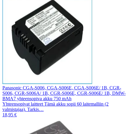
Panasonic CGA-S006, CGA-S006E, CGA-S006E/ 1B, CGR-
S006, CGR-S006A/ 1B, CGR-S006E, CGR-S006E/ 1B, DMW-
BMA7 yhteensopiva akku 750 mAh
Yhteensopivat laitteet Tämä akku sopii 60 laitemalliin (2
valmistajaa). Tarkis…
18,95 €