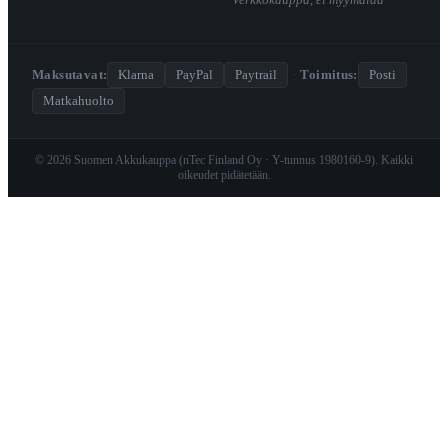
Verkkokauppa, ei myymälää
Maksutavat:
Klarna
PayPal
Paytrail
·
Toimitus:
Posti
Matkahuolto
© 2026 Suomen Akkukauppa (nTec Finland Oy · Y-tunnus 1980160-9). Kaikki
oikeudet pidätetään.