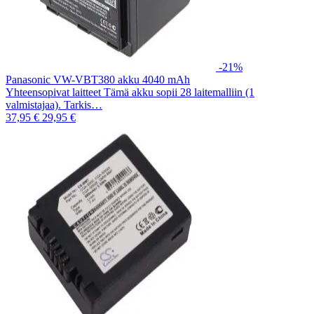
-21%
Panasonic VW-VBT380 akku 4040 mAh
Yhteensopivat laitteet Tämä akku sopii 28 laitemalliin (1
valmistajaa). Tarkis…
37,95 €
29,95 €