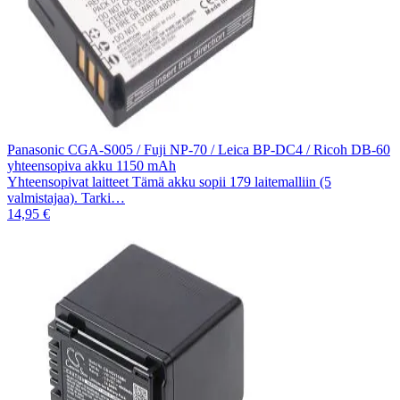
Panasonic CGA-S005 / Fuji NP-70 / Leica BP-DC4 / Ricoh DB-60
yhteensopiva akku 1150 mAh
Yhteensopivat laitteet Tämä akku sopii 179 laitemalliin (5
valmistajaa). Tarki…
14,95 €