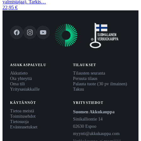
valmistajaa). Tarkis…
22,95 €
ASIAKASPALVELU
TILAUKSET
Akkutieto
Tilausten seuranta
Ota yhteyttä
Peruuta tilaus
Oma tili
Palauta tuote (30 pv ilmainen)
Yritysasiakkaille
Takuu
KÄYTÄNNÖT
YRITYSTIEDOT
Tietoa meistä
Suomen Akkukauppa
Toimitusehdot
Sinikalliontie 14
Tietosuoja
02630 Espoo
Evästeasetukset
myynti@akkukauppa.com