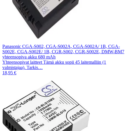
Panasonic CGA-S002, CGA-S002A, CGA-S002A/ 1B, CGA-
S002E, CGA-S002E/ 1B, CGR-S002, CGR-S002E, DMW-BM7
yhteensopiva akku 680 mAh
Yhteensopivat laitteet Tämä akku sopii 45 laitemalliin (1
valmistajaa). Tarkis…
18,95 €