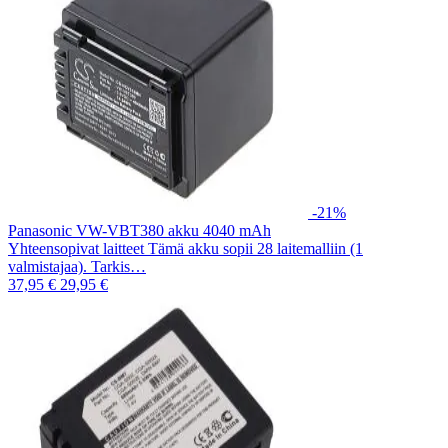
-21%
Panasonic VW-VBT380 akku 4040 mAh
Yhteensopivat laitteet Tämä akku sopii 28 laitemalliin (1
valmistajaa). Tarkis…
37,95 €
29,95 €