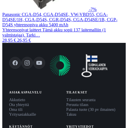
-7%
Panasonic CGA-D54, CGA-D54SE, VW-VBD55, CGA-
D54SE/1H, CGA-D54S, CGR-D54S, CGA-D54SE/1B, CGP-
D54S yhteensopiva akku 5400 mAh
Yhteensopivat laitteet Tämä akku sopii 137 laitemalliin (1
valmistajaa). Tarki…
28,95 €
26,95 €
ASIAKASPALVELU
TILAUKSET
Akkutieto
Tilausten seuranta
Ota yhteyttä
Peruuta tilaus
Oma tili
Palauta tuote (30 pv ilmainen)
Yritysasiakkaille
Takuu
KÄYTÄNNÖT
YRITYSTIEDOT