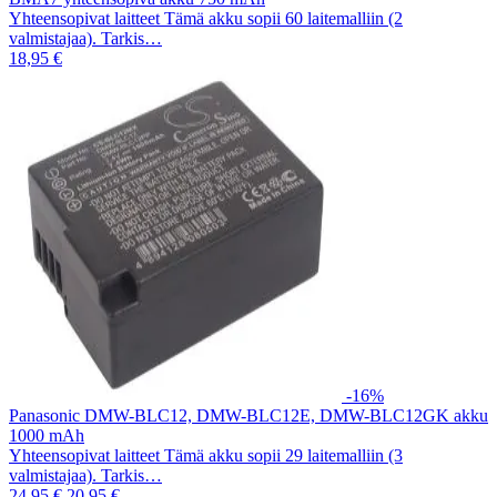
Yhteensopivat laitteet Tämä akku sopii 60 laitemalliin (2
valmistajaa). Tarkis…
18,95 €
-16%
Panasonic DMW-BLC12, DMW-BLC12E, DMW-BLC12GK akku
1000 mAh
Yhteensopivat laitteet Tämä akku sopii 29 laitemalliin (3
valmistajaa). Tarkis…
24,95 €
20,95 €