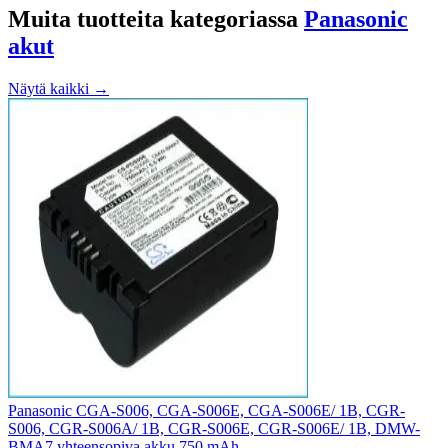
Muita tuotteita kategoriassa
Panasonic
akut
Näytä kaikki →
Panasonic CGA-S006, CGA-S006E, CGA-S006E/ 1B, CGR-
S006, CGR-S006A/ 1B, CGR-S006E, CGR-S006E/ 1B, DMW-
BMA7 yhteensopiva akku 750 mAh