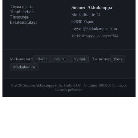
Tietoa meistä
Suomen Akkukauppa
Toimitusehdot
Sinikalliontie 14
Tietosuoja
02630 Espoo
Evästeasetukset
myynti@akkukauppa.com
Verkkokauppa, ei myymälää
Maksutavat:
Klarna
PayPal
Paytrail
·
Toimitus:
Posti
Matkahuolto
© 2026 Suomen Akkukauppa (nTec Finland Oy · Y-tunnus 1980160-9). Kaikki
oikeudet pidätetään.