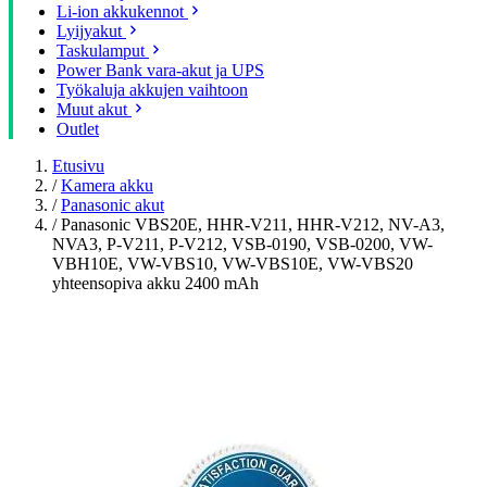
Li-ion akkukennot
Lyijyakut
Taskulamput
Power Bank vara-akut ja UPS
Työkaluja akkujen vaihtoon
Muut akut
Outlet
Etusivu
/
Kamera akku
/
Panasonic akut
/
Panasonic VBS20E, HHR-V211, HHR-V212, NV-A3,
NVA3, P-V211, P-V212, VSB-0190, VSB-0200, VW-
VBH10E, VW-VBS10, VW-VBS10E, VW-VBS20
yhteensopiva akku 2400 mAh