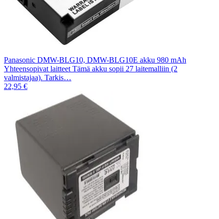
Panasonic DMW-BLG10, DMW-BLG10E akku 980 mAh
Yhteensopivat laitteet Tämä akku sopii 27 laitemalliin (2
valmistajaa). Tarkis…
22,95 €