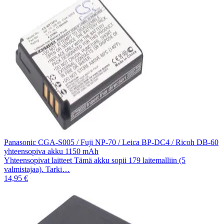
Panasonic CGA-S005 / Fuji NP-70 / Leica BP-DC4 / Ricoh DB-60
yhteensopiva akku 1150 mAh
Yhteensopivat laitteet Tämä akku sopii 179 laitemalliin (5
valmistajaa). Tarki…
14,95 €