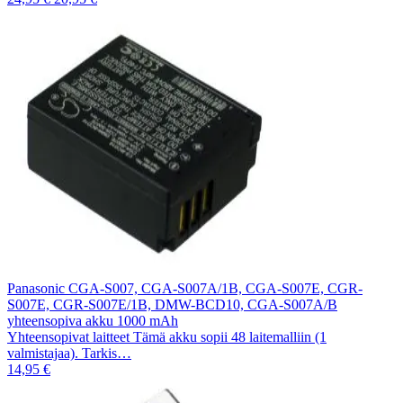
Panasonic CGA-S007, CGA-S007A/1B, CGA-S007E, CGR-
S007E, CGR-S007E/1B, DMW-BCD10, CGA-S007A/B
yhteensopiva akku 1000 mAh
Yhteensopivat laitteet Tämä akku sopii 48 laitemalliin (1
valmistajaa). Tarkis…
14,95 €