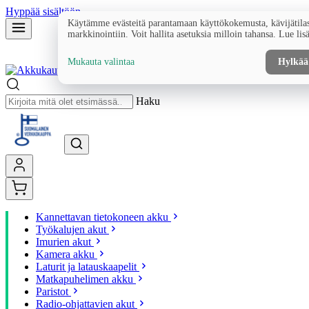
Hyppää sisältöön
Käytämme evästeitä parantamaan käyttökokemusta, kävijätilas
markkinointiin. Voit hallita asetuksia milloin tahansa. Lue lis
Mukauta valintaa
Hylkää
Haku
Kannettavan tietokoneen akku
Työkalujen akut
Imurien akut
Kamera akku
Laturit ja latauskaapelit
Matkapuhelimen akku
Paristot
Radio-ohjattavien akut