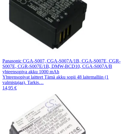
Panasonic CGA-S007, CGA-S007A/1B, CGA-S007E, CGR-
S007E, CGR-S007E/1B, DMW-BCD10, CGA-S007A/B
yhteensopiva akku 1000 mAh
Yhteensopivat laitteet Tämä akku sopii 48 laitemalliin (1
valmistajaa). Tarkis…
14,95 €