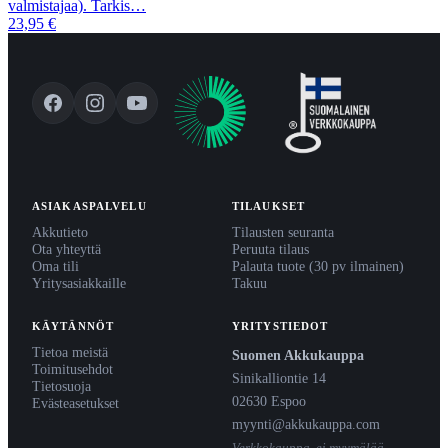
valmistajaa). Tarkis…
23,95 €
ASIAKASPALVELU
TILAUKSET
Akkutieto
Tilausten seuranta
Ota yhteyttä
Peruuta tilaus
Oma tili
Palauta tuote (30 pv ilmainen)
Yritysasiakkaille
Takuu
KÄYTÄNNÖT
YRITYSTIEDOT
Tietoa meistä
Suomen Akkukauppa
Toimitusehdot
Sinikalliontie 14
Tietosuoja
02630 Espoo
Evästeasetukset
myynti@akkukauppa.com