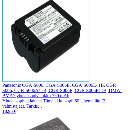
Panasonic CGA-S006, CGA-S006E, CGA-S006E/ 1B, CGR-
S006, CGR-S006A/ 1B, CGR-S006E, CGR-S006E/ 1B, DMW-
BMA7 yhteensopiva akku 750 mAh
Yhteensopivat laitteet Tämä akku sopii 60 laitemalliin (2
valmistajaa). Tarkis…
18,95 €