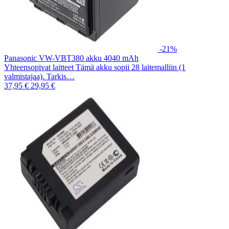
-21%
Panasonic VW-VBT380 akku 4040 mAh
Yhteensopivat laitteet Tämä akku sopii 28 laitemalliin (1
valmistajaa). Tarkis…
37,95 €
29,95 €