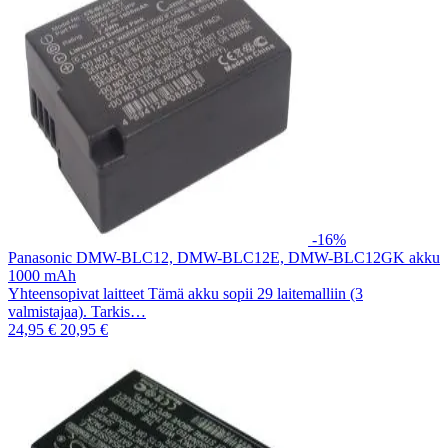
-16%
Panasonic DMW-BLC12, DMW-BLC12E, DMW-BLC12GK akku
1000 mAh
Yhteensopivat laitteet Tämä akku sopii 29 laitemalliin (3
valmistajaa). Tarkis…
24,95 €
20,95 €