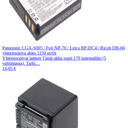
Panasonic CGA-S005 / Fuji NP-70 / Leica BP-DC4 / Ricoh DB-60
yhteensopiva akku 1150 mAh
Yhteensopivat laitteet Tämä akku sopii 179 laitemalliin (5
valmistajaa). Tarki…
14,95 €