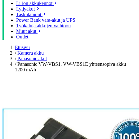
Li-ion akkukennot
Lyijyakut
Taskulamput
Power Bank vara-akut ja UPS
Työkaluja akkujen vaihtoon
Muut akut
Outlet
Etusivu
/
Kamera akku
/
Panasonic akut
/
Panasonic VW-VBS1, VW-VBS1E yhteensopiva akku
1200 mAh