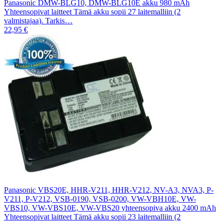
Panasonic DMW-BLG10, DMW-BLG10E akku 980 mAh
Yhteensopivat laitteet Tämä akku sopii 27 laitemalliin (2
valmistajaa). Tarkis…
22,95 €
Panasonic VBS20E, HHR-V211, HHR-V212, NV-A3, NVA3, P-
V211, P-V212, VSB-0190, VSB-0200, VW-VBH10E, VW-
VBS10, VW-VBS10E, VW-VBS20 yhteensopiva akku 2400 mAh
Yhteensopivat laitteet Tämä akku sopii 23 laitemalliin (2