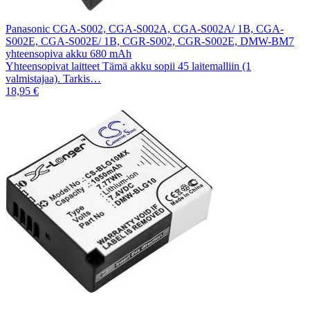
Panasonic CGA-S002, CGA-S002A, CGA-S002A/ 1B, CGA-
S002E, CGA-S002E/ 1B, CGR-S002, CGR-S002E, DMW-BM7
yhteensopiva akku 680 mAh
Yhteensopivat laitteet Tämä akku sopii 45 laitemalliin (1
valmistajaa). Tarkis…
18,95 €