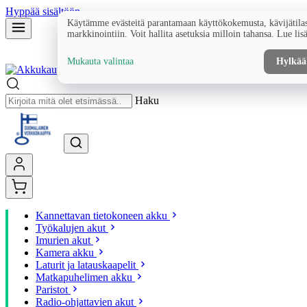
Hyppää sisältöön
Käytämme evästeitä parantamaan käyttökokemusta, kävijätilas
markkinointiin. Voit hallita asetuksia milloin tahansa. Lue lis
Mukauta valintaa
Hylkää
Haku
Kannettavan tietokoneen akku
Työkalujen akut
Imurien akut
Kamera akku
Laturit ja latauskaapelit
Matkapuhelimen akku
Paristot
Radio-ohjattavien akut