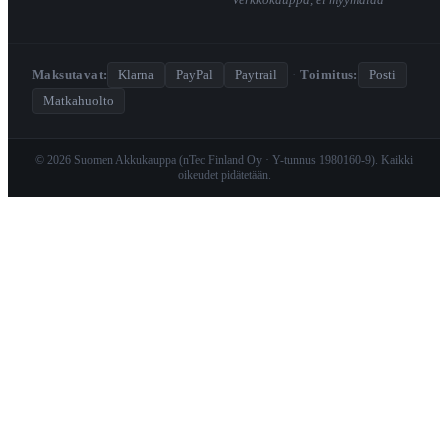
Verkkokauppa, ei myymälää
Maksutavat:
Klarna
PayPal
Paytrail
·
Toimitus:
Posti
Matkahuolto
© 2026 Suomen Akkukauppa (nTec Finland Oy · Y-tunnus 1980160-9). Kaikki
oikeudet pidätetään.