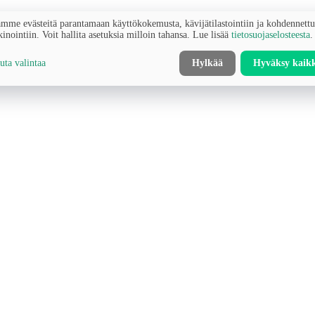
mme evästeitä parantamaan käyttökokemusta, kävijätilastointiin ja kohdennett
inointiin. Voit hallita asetuksia milloin tahansa. Lue lisää
tietosuojaselosteesta
.
ta valintaa
Hylkää
Hyväksy kaik