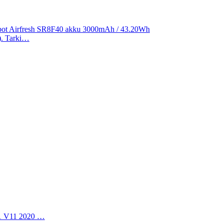
ibot Airfresh SR8F40 akku 3000mAh / 43.20Wh
a). Tarki…
11 V11 2020 …