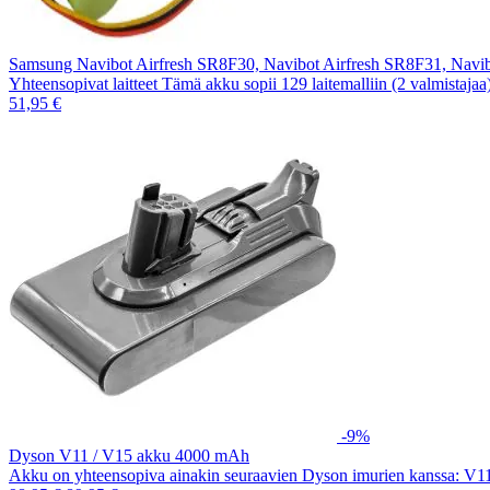
Samsung Navibot Airfresh SR8F30, Navibot Airfresh SR8F31, Nav
Yhteensopivat laitteet Tämä akku sopii 129 laitemalliin (2 valmistaja
51,95 €
-9%
Dyson V11 / V15 akku 4000 mAh
Akku on yhteensopiva ainakin seuraavien Dyson imurien kanssa: V