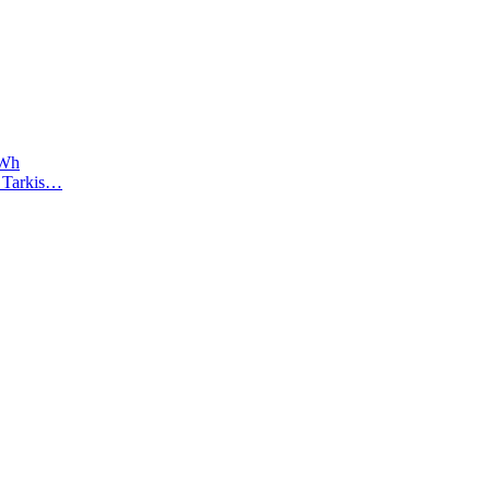
2Wh
). Tarkis…