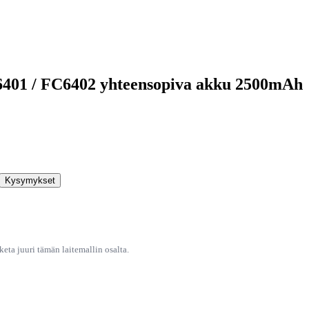
C6401 / FC6402 yhteensopiva akku 2500mAh
Kysymykset
ta juuri tämän laitemallin osalta.