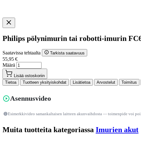
Philips pölynimurin tai robotti-imurin F
Saatavissa tehtaalta
Tarkista saatavuus
55,95 €
Määrä
Lisää ostoskoriin
Tietoa
Tuotteen yksityiskohdat
Lisätietoa
Arvostelut
Toimitus
Asennusvideo
Esimerkkivideo samankaltaisen laitteen akunvaihdosta — toimenpide voi poike
Muita tuotteita kategoriassa
Imurien akut