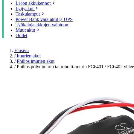
Li-ion akkukennot
Lyijyakut
Taskulamput
Power Bank vara-akut ja UPS
Työkaluja akkujen vaihtoon
Muut akut
Outlet
Etusivu
/
Imurien akut
/
Philips imurien akut
/
Philips pölynimurin tai robotti-imurin FC6401 / FC6402 yh