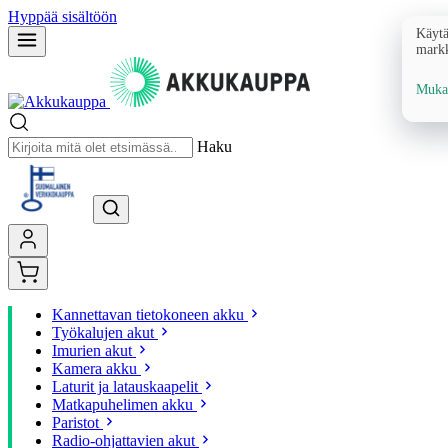
Hyppää sisältöön
Käytä
markk
Mukau
Haku
Kannettavan tietokoneen akku
Työkalujen akut
Imurien akut
Kamera akku
Laturit ja latauskaapelit
Matkapuhelimen akku
Paristot
Radio-ohjattavien akut