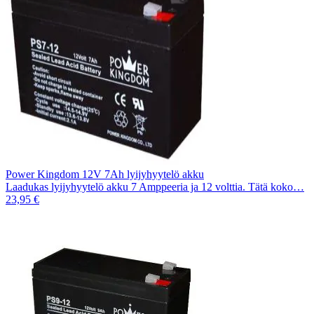
Power Kingdom 12V 7Ah lyijyhyytelö akku
Laadukas lyijyhyytelö akku 7 Amppeeria ja 12 volttia. Tätä koko…
23,95 €