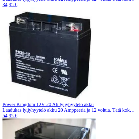
34,95 €
Power Kingdom 12V 20 Ah lyijyhyytelö akku
Laadukas lyijyhyytelö akku 20 Amppeeria ja 12 volttia. Tätä kok…
54,95 €