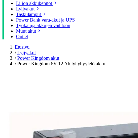
Li-ion akkukennot
Lyijyakut
Taskulamput
Power Bank vara-akut ja UPS
Työkaluja akkujen vaihtoon
Muut akut
Outlet
Etusivu
/
Lyijyakut
/
Power Kingdom akut
/
Power Kingdom 6V 12 Ah lyijyhyytelö akku