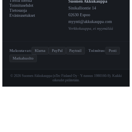
Tietoa meistä
Suomen Akkukauppa
Toimitusehdot
Sinikalliontie 14
Tietosuoja
02630 Espoo
Evästeasetukset
myynti@akkukauppa.com
Verkkokauppa, ei myymälää
Maksutavat:
Klarna
PayPal
Paytrail
·
Toimitus:
Posti
Matkahuolto
© 2026 Suomen Akkukauppa (nTec Finland Oy · Y-tunnus 1980160-9). Kaikki
oikeudet pidätetään.