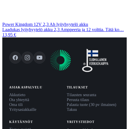
Power Kingdom 12V 2,3 Ah lyijyhyytelö akku
Laadukas lyijyhyytelö akku 2,3 Amppeeria ja 12 volttia. Tätä ko…
13,95 €
ASIAKASPALVELU
TILAUKSET
Akkutieto
Tilausten seuranta
Ota yhteyttä
Peruuta tilaus
Oma tili
Palauta tuote (30 pv ilmainen)
Yritysasiakkaille
Takuu
KÄYTÄNNÖT
YRITYSTIEDOT