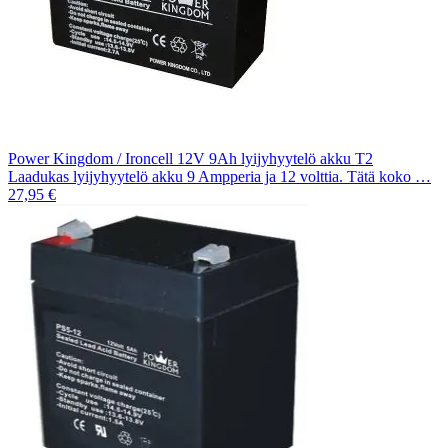
Power Kingdom / Ironcell 12V 9Ah lyijyhyytelö akku T2
Laadukas lyijyhyytelö akku 9 Ampperia ja 12 volttia. Tätä koko …
27,95 €