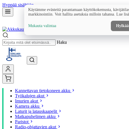
Hyppää sisältöön
Käytämme evästeitä parantamaan käyttökokemusta, kävijätilas
markkinointiin. Voit hallita asetuksia milloin tahansa. Lue lis
Mukauta valintaa
Hylkää
Haku
Kannettavan tietokoneen akku
Työkalujen akut
Imurien akut
Kamera akku
Laturit ja latauskaapelit
Matkapuhelimen akku
Paristot
Radio-ohjattavien akut