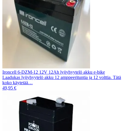
Ironcell 6-DZM-12 12V 12Ah lyijyhyytelö akku e-bike
Laadukas lyijyhyytelö akku 12 amppeerituntia ja 12 volttia. Tätä
koko käytetää…
49,95 €