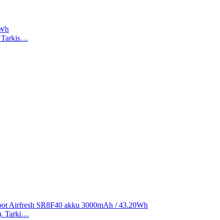
2Wh
). Tarkis…
ibot Airfresh SR8F40 akku 3000mAh / 43.20Wh
a). Tarki…