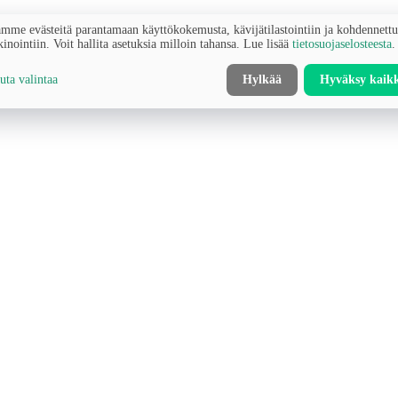
mme evästeitä parantamaan käyttökokemusta, kävijätilastointiin ja kohdennett
inointiin. Voit hallita asetuksia milloin tahansa. Lue lisää
tietosuojaselosteesta
.
ta valintaa
Hylkää
Hyväksy kaik