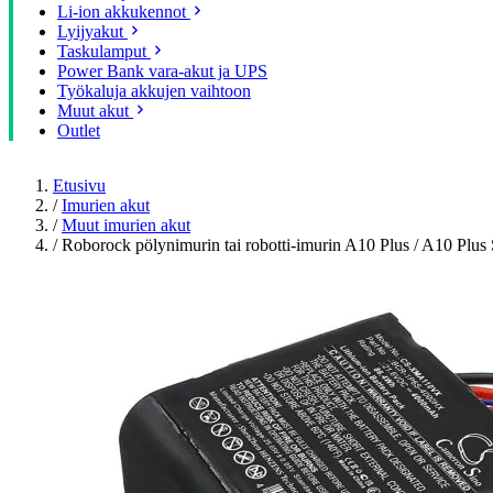
Li-ion akkukennot
Lyijyakut
Taskulamput
Power Bank vara-akut ja UPS
Työkaluja akkujen vaihtoon
Muut akut
Outlet
Etusivu
/
Imurien akut
/
Muut imurien akut
/
Roborock pölynimurin tai robotti-imurin A10 Plus / A10 Pl