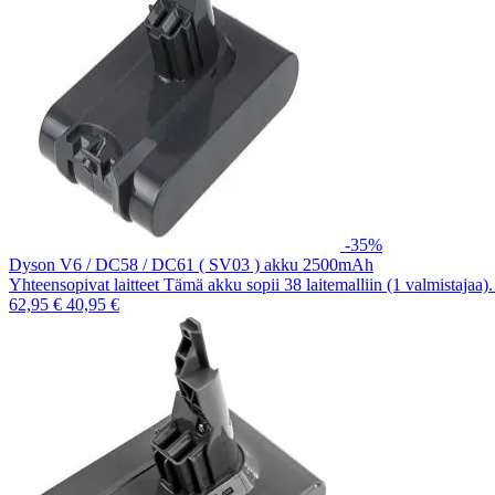
-35%
Dyson V6 / DC58 / DC61 ( SV03 ) akku 2500mAh
Yhteensopivat laitteet Tämä akku sopii 38 laitemalliin (1 valmistajaa
62,95 €
40,95 €