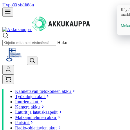
Hyppää sisältöön
Käytä
markk
Mukau
Haku
Kannettavan tietokoneen akku
Työkalujen akut
Imurien akut
Kamera akku
Laturit ja latauskaapelit
Matkapuhelimen akku
Paristot
Radio-ohjattavien akut