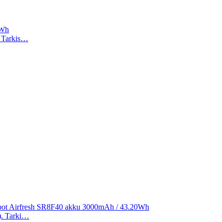
2Wh
). Tarkis…
ibot Airfresh SR8F40 akku 3000mAh / 43.20Wh
a). Tarki…