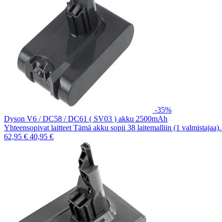
-35%
Dyson V6 / DC58 / DC61 ( SV03 ) akku 2500mAh
Yhteensopivat laitteet Tämä akku sopii 38 laitemalliin (1 valmistajaa
62,95 €
40,95 €