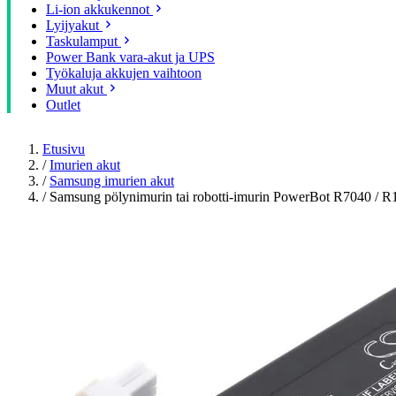
Li-ion akkukennot
Lyijyakut
Taskulamput
Power Bank vara-akut ja UPS
Työkaluja akkujen vaihtoon
Muut akut
Outlet
Etusivu
/
Imurien akut
/
Samsung imurien akut
/
Samsung pölynimurin tai robotti-imurin PowerBot R7040 