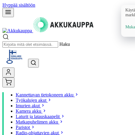
Hyppää sisältöön
Käytä
markk
Mukau
Haku
Kannettavan tietokoneen akku
Työkalujen akut
Imurien akut
Kamera akku
Laturit ja latauskaapelit
Matkapuhelimen akku
Paristot
Radio-ohjattavien akut