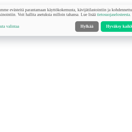
mme evästeitä parantamaan käyttökokemusta, kävijätilastointiin ja kohdennett
inointiin. Voit hallita asetuksia milloin tahansa. Lue lisää
tietosuojaselosteesta
.
ta valintaa
Hylkää
Hyväksy kaik