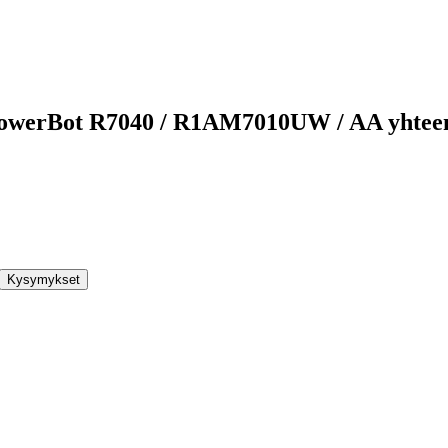
 PowerBot R7040 / R1AM7010UW / AA yhte
Kysymykset