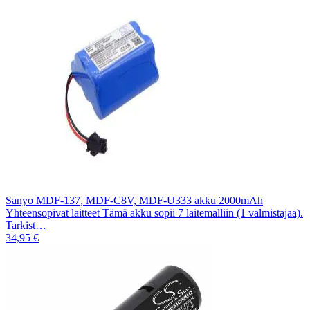
Sanyo MDF-137, MDF-C8V, MDF-U333 akku 2000mAh
Yhteensopivat laitteet Tämä akku sopii 7 laitemalliin (1 valmistajaa).
Tarkist…
34,95 €