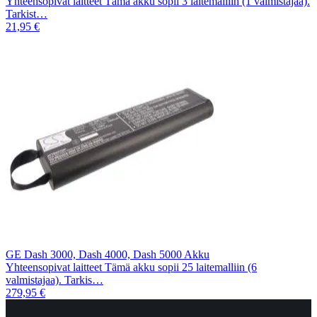
Yhteensopivat laitteet Tämä akku sopii 3 laitemalliin (1 valmistajaa).
Tarkist…
21,95 €
GE Dash 3000, Dash 4000, Dash 5000 Akku
Yhteensopivat laitteet Tämä akku sopii 25 laitemalliin (6
valmistajaa). Tarkis…
279,95 €