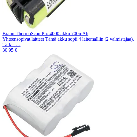
Braun ThermoScan Pro 4000 akku 700mAh
Yhteensopivat laitteet Tämä akku sopii 4 laitemalliin (2 valmistajaa).
Tarkist…
30,95 €