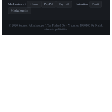
Maksutavat:
Klarna
PayPal
Paytrail
·
Toimitus:
Posti
Matkahuolto
© 2026 Suomen Akkukauppa (nTec Finland Oy · Y-tunnus 1980160-9). Kaikki
oikeudet pidätetään.