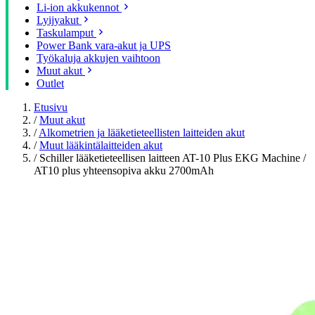
Li-ion akkukennot
Lyijyakut
Taskulamput
Power Bank vara-akut ja UPS
Työkaluja akkujen vaihtoon
Muut akut
Outlet
Etusivu
/
Muut akut
/
Alkometrien ja lääketieteellisten laitteiden akut
/
Muut lääkintälaitteiden akut
/
Schiller lääketieteellisen laitteen AT-10 Plus EKG Machine /
AT10 plus yhteensopiva akku 2700mAh