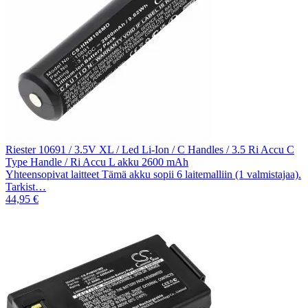
Riester 10691 / 3.5V XL / Led Li-Ion / C Handles / 3.5 Ri Accu C
Type Handle / Ri Accu L akku 2600 mAh
Yhteensopivat laitteet Tämä akku sopii 6 laitemalliin (1 valmistajaa).
Tarkist…
44,95 €