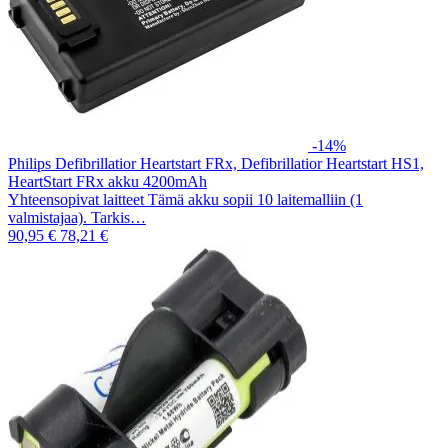
-14%
Philips Defibrillatior Heartstart FRx, Defibrillatior Heartstart HS1,
HeartStart FRx akku 4200mAh
Yhteensopivat laitteet Tämä akku sopii 10 laitemalliin (1
valmistajaa). Tarkis…
90,95 €
78,21 €