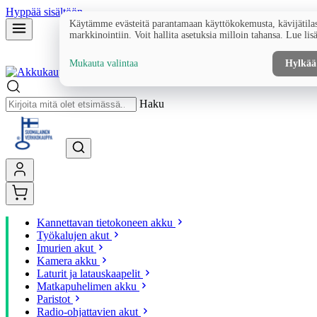
Hyppää sisältöön
Käytämme evästeitä parantamaan käyttökokemusta, kävijätilas
markkinointiin. Voit hallita asetuksia milloin tahansa. Lue lis
Mukauta valintaa
Hylkää
Haku
Kannettavan tietokoneen akku
Työkalujen akut
Imurien akut
Kamera akku
Laturit ja latauskaapelit
Matkapuhelimen akku
Paristot
Radio-ohjattavien akut