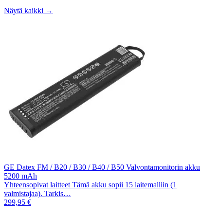
Näytä kaikki →
GE Datex FM / B20 / B30 / B40 / B50 Valvontamonitorin akku
5200 mAh
Yhteensopivat laitteet Tämä akku sopii 15 laitemalliin (1
valmistajaa). Tarkis…
299,95 €