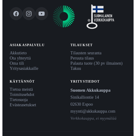
ASIAKASPALVELU
TILAUKSET
Akkutieto
Tilausten seuranta
Ota yhteyttä
Peruuta tilaus
Oma tili
Palauta tuote (30 pv ilmainen)
Yritysasiakkaille
Takuu
KÄYTÄNNÖT
YRITYSTIEDOT
Tietoa meistä
Suomen Akkukauppa
Toimitusehdot
Sinikalliontie 14
Tietosuoja
02630 Espoo
Evästeasetukset
myynti@akkukauppa.com
Verkkokauppa, ei myymälää