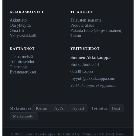
ASIAKASPALVELU
TILAUKSET
Akkutieto
Tilausten seuranta
Ota yhteyttä
Peruuta tilaus
Oma tili
Palauta tuote (30 pv ilmainen)
Yritysasiakkaille
Takuu
KÄYTÄNNÖT
YRITYSTIEDOT
Tietoa meistä
Suomen Akkukauppa
Toimitusehdot
Sinikalliontie 14
Tietosuoja
02630 Espoo
Evästeasetukset
myynti@akkukauppa.com
Verkkokauppa, ei myymälää
Maksutavat:
Klarna
PayPal
Paytrail
·
Toimitus:
Posti
Matkahuolto
© 2026 Suomen Akkukauppa (nTec Finland Oy · Y-tunnus 1980160-9). Kaikki