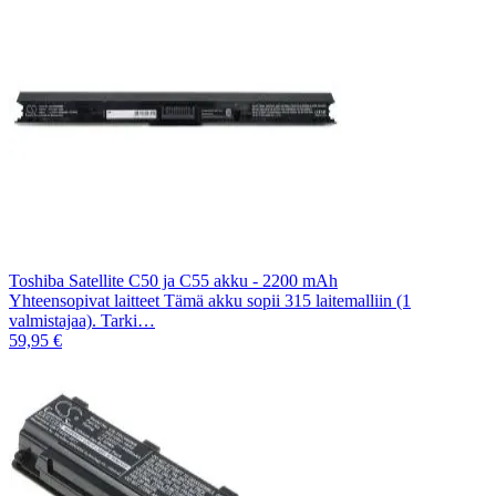
Toshiba Satellite C50 ja C55 akku - 2200 mAh
Yhteensopivat laitteet Tämä akku sopii 315 laitemalliin (1
valmistajaa). Tarki…
59,95 €