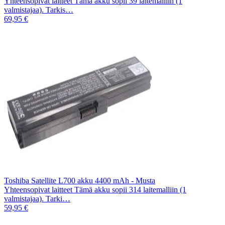
Yhteensopivat laitteet Tämä akku sopii 39 laitemalliin (1
valmistajaa). Tarkis…
69,95 €
Toshiba Satellite L700 akku 4400 mAh - Musta
Yhteensopivat laitteet Tämä akku sopii 314 laitemalliin (1
valmistajaa). Tarki…
59,95 €