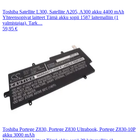
Toshiba Satellite L300, Satellite A205, A300 akku 4400 mAh
Yhteensopivat laitteet Tämä akku sopii 1587 laitemalliin (1
valmistajaa). Tark…
59,95 €
Toshiba Portege Z830, Portege Z830 Ultrabook, Portege Z830-10P
akku 3000 mAh