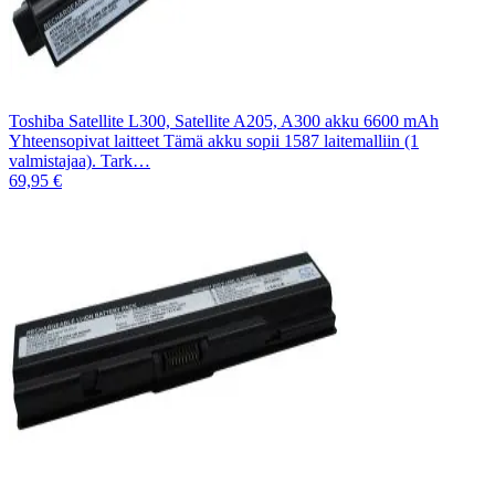
Toshiba Satellite L300, Satellite A205, A300 akku 6600 mAh
Yhteensopivat laitteet Tämä akku sopii 1587 laitemalliin (1
valmistajaa). Tark…
69,95 €