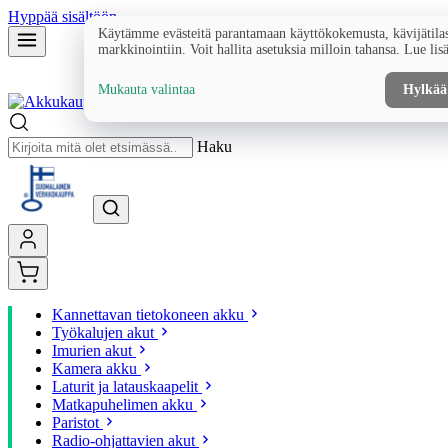
Hyppää sisältöön
Käytämme evästeitä parantamaan käyttökokemusta, kävijätilas
markkinointiin. Voit hallita asetuksia milloin tahansa. Lue lis
Mukauta valintaa
Hylkää
Haku
Kannettavan tietokoneen akku
Työkalujen akut
Imurien akut
Kamera akku
Laturit ja latauskaapelit
Matkapuhelimen akku
Paristot
Radio-ohjattavien akut