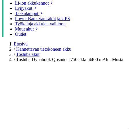
Li-ion akkukennot
Lyijyakut
Taskulamput
Power Bank vara-akut ja UPS
Työkaluja akkujen vaihtoon
Muut akut
Outlet
Etusivu
/
Kannettavan tietokoneen akku
/
Toshiba akut
/
Toshiba Dynabook Qosmio T750 akku 4400 mAh - Musta