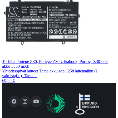
Toshiba Portege Z30, Portege Z30 Ultrabook, Portege Z30-002
akku 3350 mAh
Yhteensopivat laitteet Tämä akku sopii 258 laitemalliin (1
valmistajaa). Tarki…
69,95 €