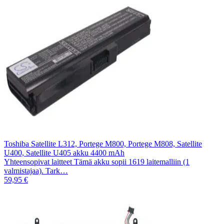
Toshiba Satellite L312, Portege M800, Portege M808, Satellite
U400, Satellite U405 akku 4400 mAh
Yhteensopivat laitteet Tämä akku sopii 1619 laitemalliin (1
valmistajaa). Tark…
59,95 €