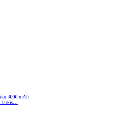
 akku 3000 mAh
). Tarkis…