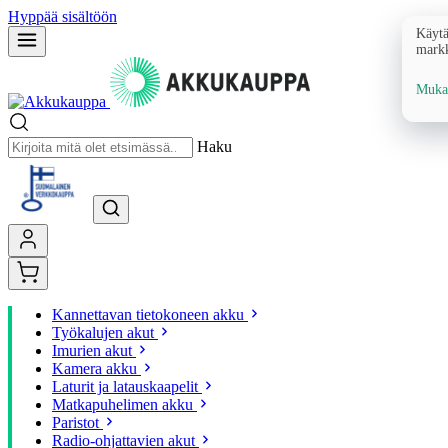
Hyppää sisältöön
Käytä
markk
Mukau
Haku
Kannettavan tietokoneen akku
Työkalujen akut
Imurien akut
Kamera akku
Laturit ja latauskaapelit
Matkapuhelimen akku
Paristot
Radio-ohjattavien akut