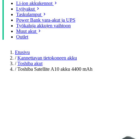
Li-ion akkukennot
Lyijyakut
Taskulamput
Power Bank vara-akut ja UPS
Työkaluja akkujen vaihtoon
Muut akut
Outlet
Etusivu
/
Kannettavan tietokoneen akku
/
Toshiba akut
/
Toshiba Satellite A10 akku 4400 mAh