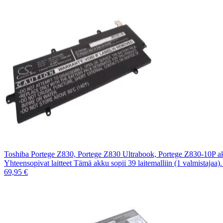
Toshiba Portege Z830, Portege Z830 Ultrabook, Portege Z830-10P
Yhteensopivat laitteet Tämä akku sopii 39 laitemalliin (1 valmistajaa
69,95 €