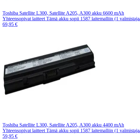
Toshiba Satellite L300, Satellite A205, A300 akku 6600 mAh
Yhteensopivat laitteet Tämä akku sopii 1587 laitemalliin (1 valmistaj
69,95 €
Toshiba Satellite L300, Satellite A205, A300 akku 4400 mAh
Yhteensopivat laitteet Tämä akku sopii 1587 laitemalliin (1 valmistaj
59,95 €