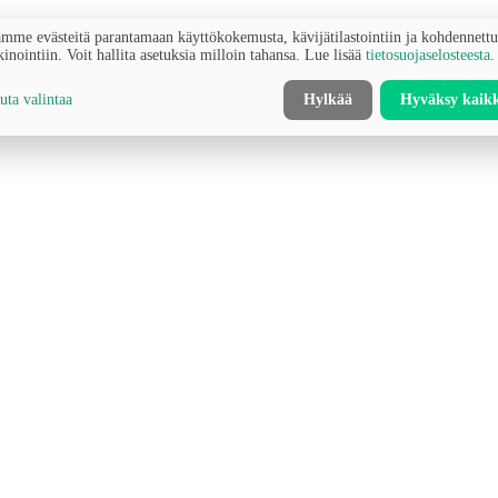
mme evästeitä parantamaan käyttökokemusta, kävijätilastointiin ja kohdennett
inointiin. Voit hallita asetuksia milloin tahansa. Lue lisää
tietosuojaselosteesta
.
ta valintaa
Hylkää
Hyväksy kaik