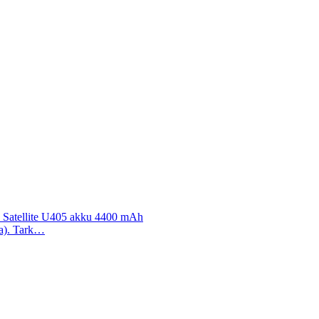
0, Satellite U405 akku 4400 mAh
aa). Tark…