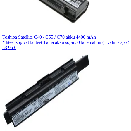
Toshiba Satellite C40 / C55 / C70 akku 4400 mAh
Yhteensopivat laitteet Tämä akku sopii 30 laitemalliin (1 valmistajaa
53,95 €