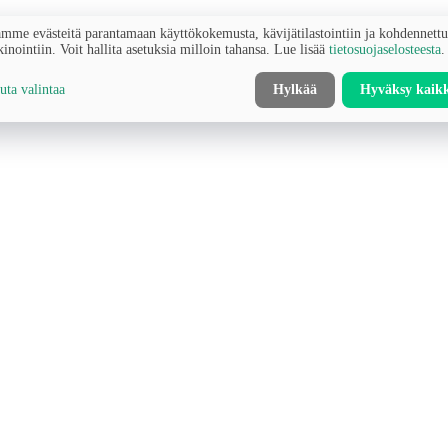
mme evästeitä parantamaan käyttökokemusta, kävijätilastointiin ja kohdennett
inointiin. Voit hallita asetuksia milloin tahansa. Lue lisää
tietosuojaselosteesta
.
ta valintaa
Hylkää
Hyväksy kaik