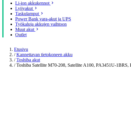
Li-ion akkukennot
Lyijyakut
Taskulamput
Power Bank vara-akut ja UPS
Työkaluja akkujen vaihtoon
Muut akut
Outlet
Etusivu
/
Kannettavan tietokoneen akku
/
Toshiba akut
/
Toshiba Satellite M70-208, Satellite A100, PA3451U-1BR