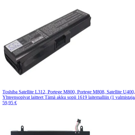
Toshiba Satellite L312, Portege M800, Portege M808, Satellite U40
Yhteensopivat laitteet Tämä akku sopii 1619 laitemalliin (1 valmistaj
59,95 €