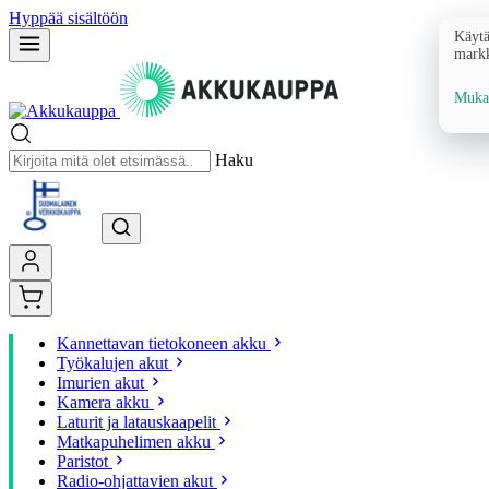
Hyppää sisältöön
Käytä
markk
Mukau
Haku
Kannettavan tietokoneen akku
Työkalujen akut
Imurien akut
Kamera akku
Laturit ja latauskaapelit
Matkapuhelimen akku
Paristot
Radio-ohjattavien akut