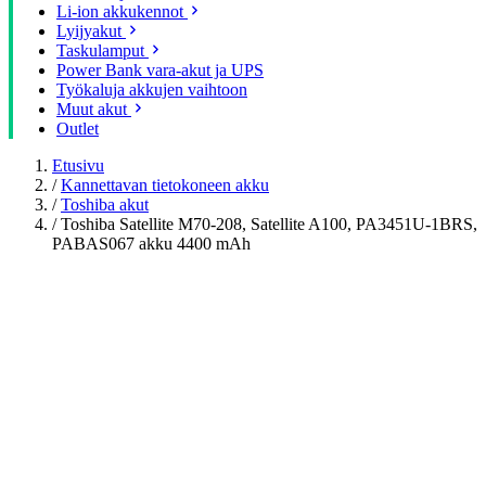
Li-ion akkukennot
Lyijyakut
Taskulamput
Power Bank vara-akut ja UPS
Työkaluja akkujen vaihtoon
Muut akut
Outlet
Etusivu
/
Kannettavan tietokoneen akku
/
Toshiba akut
/
Toshiba Satellite M70-208, Satellite A100, PA3451U-1BRS,
PABAS067 akku 4400 mAh