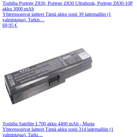
Toshiba Portege Z830, Portege Z830 Ultrabook, Portege Z830-10P
akku 3000 mAh
Yhteensopivat laitteet Tämä akku sopii 39 laitemalliin (1
valmistajaa). Tarkis…
69,95 €
Toshiba Satellite L700 akku 4400 mAh - Musta
Yhteensopivat laitteet Tämä akku sopii 314 laitemalliin (1
valmistajaa). Tarki…