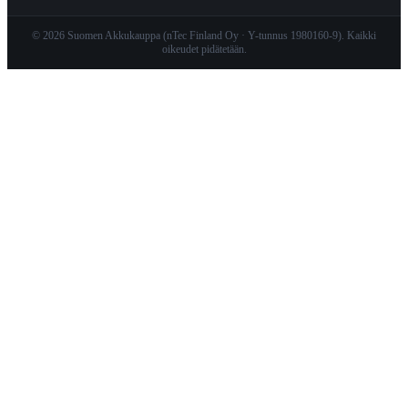
© 2026 Suomen Akkukauppa (nTec Finland Oy · Y-tunnus 1980160-9). Kaikki
oikeudet pidätetään.