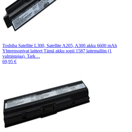
Toshiba Satellite L300, Satellite A205, A300 akku 6600 mAh
Yhteensopivat laitteet Tämä akku sopii 1587 laitemalliin (1
valmistajaa). Tark…
69,95 €