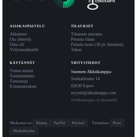
ASIAKASPALVELU
TILAUKSET
Akkutieto
Tilausten seuranta
Ota yhteyttä
Peruuta tilaus
Oma tili
Palauta tuote (30 pv ilmainen)
Yritysasiakkaille
Takuu
KÄYTÄNNÖT
YRITYSTIEDOT
Tietoa meistä
Suomen Akkukauppa
Toimitusehdot
Sinikalliontie 14
Tietosuoja
02630 Espoo
Evästeasetukset
myynti@akkukauppa.com
Verkkokauppa, ei myymälää
Maksutavat:
Klarna
PayPal
Paytrail
·
Toimitus:
Posti
Matkahuolto