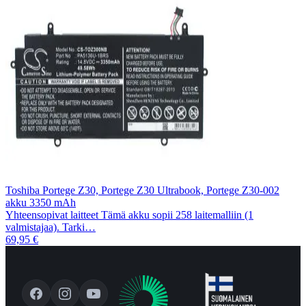
Toshiba Portege Z30, Portege Z30 Ultrabook, Portege Z30-002
akku 3350 mAh
Yhteensopivat laitteet Tämä akku sopii 258 laitemalliin (1
valmistajaa). Tarki…
69,95 €