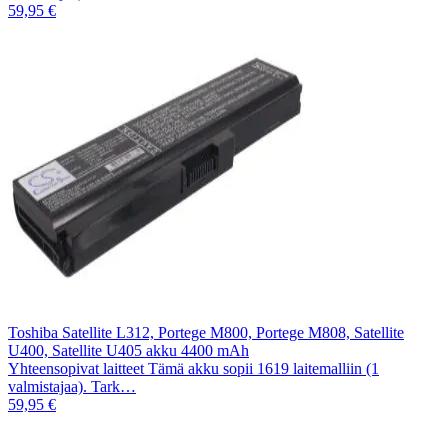
59,95 €
Toshiba Satellite L312, Portege M800, Portege M808, Satellite
U400, Satellite U405 akku 4400 mAh
Yhteensopivat laitteet Tämä akku sopii 1619 laitemalliin (1
valmistajaa). Tark…
59,95 €