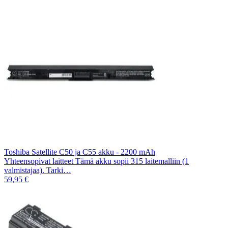
Toshiba Satellite C50 ja C55 akku - 2200 mAh
Yhteensopivat laitteet Tämä akku sopii 315 laitemalliin (1
valmistajaa). Tarki…
59,95 €