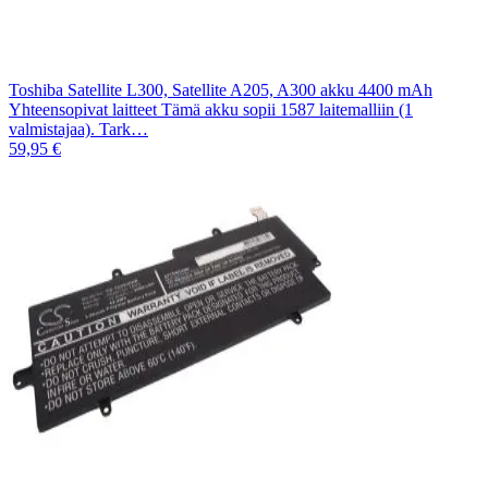
Toshiba Satellite L300, Satellite A205, A300 akku 4400 mAh
Yhteensopivat laitteet Tämä akku sopii 1587 laitemalliin (1
valmistajaa). Tark…
59,95 €