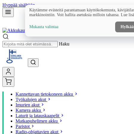
Hyppää sisältöön
Käytämme evästeitä parantamaan käyttökokemusta, kävijätilas
markkinointiin. Voit hallita asetuksia milloin tahansa. Lue lis
Mukauta valintaa
Hylkää
Haku
Kannettavan tietokoneen akku
Työkalujen akut
Imurien akut
Kamera akku
Laturit ja latauskaapelit
Matkapuhelimen akku
Paristot
Radio-ohjattavien akut