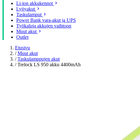
Li-ion akkukennot
Lyijyakut
Taskulamput
Power Bank vara-akut ja UPS
Työkaluja akkujen vaihtoon
Muut akut
Outlet
Etusivu
/
Muut akut
/
Taskulamppujen akut
/
Trelock LS 950 akku 4400mAh