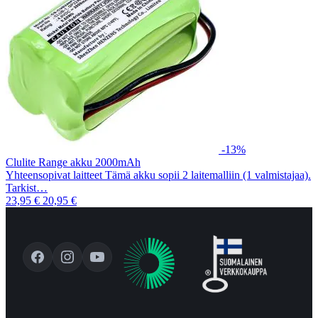
-13%
Clulite Range akku 2000mAh
Yhteensopivat laitteet Tämä akku sopii 2 laitemalliin (1 valmistajaa).
Tarkist…
23,95 €
20,95 €