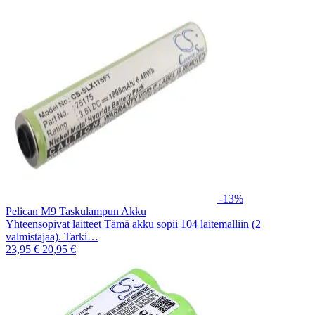
-13%
Pelican M9 Taskulampun Akku
Yhteensopivat laitteet Tämä akku sopii 104 laitemalliin (2
valmistajaa). Tarki…
23,95 €
20,95 €