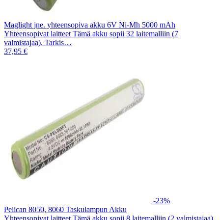
Maglight jne. yhteensopiva akku 6V Ni-Mh 5000 mAh
Yhteensopivat laitteet Tämä akku sopii 32 laitemalliin (7
valmistajaa). Tarkis…
37,95 €
-23%
Pelican 8050, 8060 Taskulampun Akku
Yhteensopivat laitteet Tämä akku sopii 8 laitemalliin (2 valmistajaa).