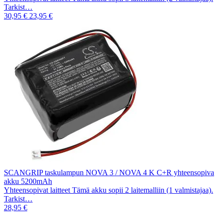
Tarkist…
30,95 €
23,95 €
SCANGRIP taskulampun NOVA 3 / NOVA 4 K C+R yhteensopiva
akku 5200mAh
Yhteensopivat laitteet Tämä akku sopii 2 laitemalliin (1 valmistajaa).
Tarkist…
28,95 €