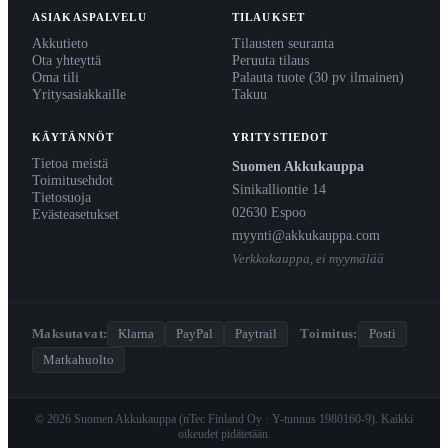
ASIAKASPALVELU
TILAUKSET
Akkutieto
Tilausten seuranta
Ota yhteyttä
Peruuta tilaus
Oma tili
Palauta tuote (30 pv ilmainen)
Yritysasiakkaille
Takuu
KÄYTÄNNÖT
YRITYSTIEDOT
Tietoa meistä
Suomen Akkukauppa
Toimitusehdot
Sinikalliontie 14
Tietosuoja
02630 Espoo
Evästeasetukset
myynti@akkukauppa.com
Verkkokauppa, ei myymälää
Maksutavat:
Klarna
PayPal
Paytrail
·
Toimitus:
Posti
Matkahuolto
© 2026 Suomen Akkukauppa (nTec Finland Oy · Y-tunnus 1980160-9). Kaikki
oikeudet pidätetään.