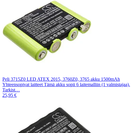
Peli 3715Z0 LED ATEX 2015, 3760Z0, 3765 akku 1500mAh
Yhteensopivat laitteet Tämä akku sopii 6 laitemalliin (1 valmistajaa).
Tarkist…
25,95 €