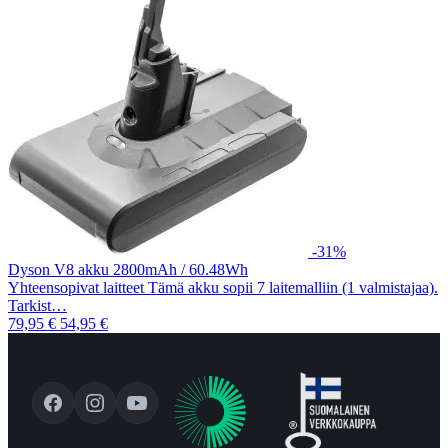
-31%
Dyson V8 akku 2800mAh / 60.48Wh
Yhteensopivat laitteet Tämä akku sopii 7 laitemalliin (1 valmistajaa).
Tarkist…
79,95 €
54,95 €