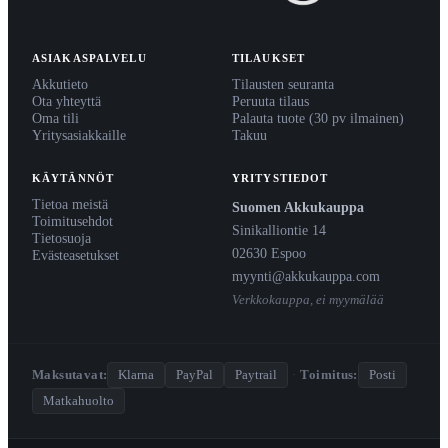
ASIAKASPALVELU
TILAUKSET
Akkutieto
Tilausten seuranta
Ota yhteyttä
Peruuta tilaus
Oma tili
Palauta tuote (30 pv ilmainen)
Yritysasiakkaille
Takuu
KÄYTÄNNÖT
YRITYSTIEDOT
Tietoa meistä
Suomen Akkukauppa
Toimitusehdot
Sinikalliontie 14
Tietosuoja
02630 Espoo
Evästeasetukset
myynti@akkukauppa.com
Verkkokauppa, ei myymälää
Maksutavat:
Klarna
PayPal
Paytrail
·
Toimitus:
Posti
Matkahuolto