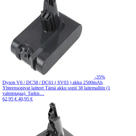
-35%
Dyson V6 / DC58 / DC61 ( SV03 ) akku 2500mAh
Yhteensopivat laitteet Tämä akku sopii 38 laitemalliin (1
valmistajaa). Tarkis…
62,95 €
40,95 €