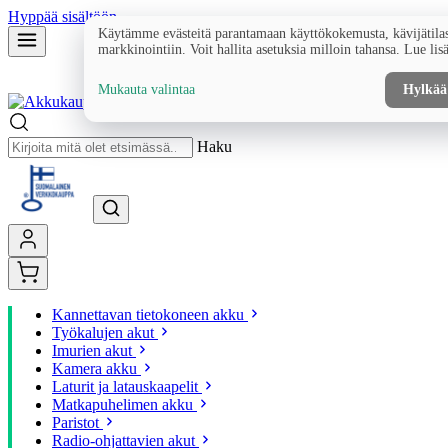
Hyppää sisältöön
Käytämme evästeitä parantamaan käyttökokemusta, kävijätilas
markkinointiin. Voit hallita asetuksia milloin tahansa. Lue lis
Mukauta valintaa
Hylkää
Haku
Kannettavan tietokoneen akku
Työkalujen akut
Imurien akut
Kamera akku
Laturit ja latauskaapelit
Matkapuhelimen akku
Paristot
Radio-ohjattavien akut