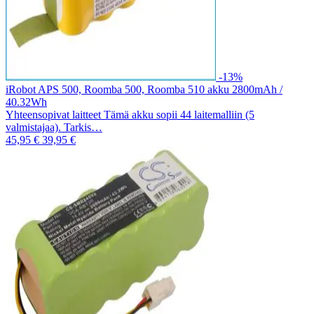
-13%
iRobot APS 500, Roomba 500, Roomba 510 akku 2800mAh /
40.32Wh
Yhteensopivat laitteet Tämä akku sopii 44 laitemalliin (5
valmistajaa). Tarkis…
45,95 €
39,95 €