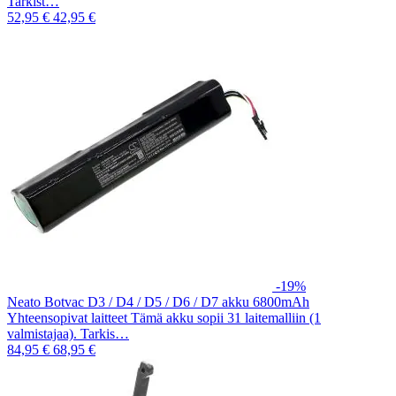
Tarkist…
52,95 €
42,95 €
-19%
Neato Botvac D3 / D4 / D5 / D6 / D7 akku 6800mAh
Yhteensopivat laitteet Tämä akku sopii 31 laitemalliin (1
valmistajaa). Tarkis…
84,95 €
68,95 €