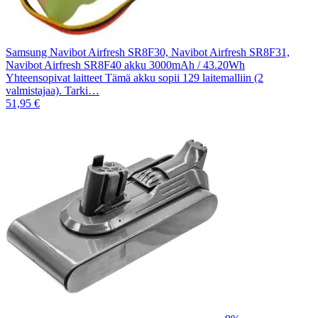
Samsung Navibot Airfresh SR8F30, Navibot Airfresh SR8F31,
Navibot Airfresh SR8F40 akku 3000mAh / 43.20Wh
Yhteensopivat laitteet Tämä akku sopii 129 laitemalliin (2
valmistajaa). Tarki…
51,95 €