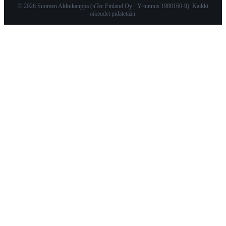
© 2026 Suomen Akkukauppa (nTec Finland Oy · Y-tunnus 1980160-9). Kaikki
oikeudet pidätetään.