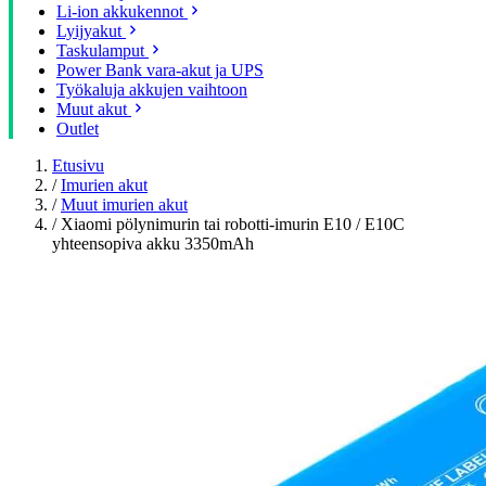
Li-ion akkukennot
Lyijyakut
Taskulamput
Power Bank vara-akut ja UPS
Työkaluja akkujen vaihtoon
Muut akut
Outlet
Etusivu
/
Imurien akut
/
Muut imurien akut
/
Xiaomi pölynimurin tai robotti-imurin E10 / E10C
yhteensopiva akku 3350mAh