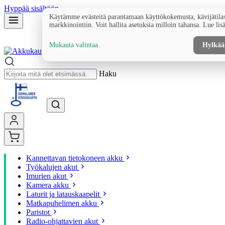
Hyppää sisältöön
Käytämme evästeitä parantamaan käyttökokemusta, kävijätilas
markkinointiin. Voit hallita asetuksia milloin tahansa. Lue lis
Mukauta valintaa
Hylkää
Haku
Kannettavan tietokoneen akku
Työkalujen akut
Imurien akut
Kamera akku
Laturit ja latauskaapelit
Matkapuhelimen akku
Paristot
Radio-ohjattavien akut