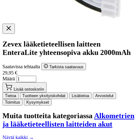
Zevex lääketieteellisen laitteen
EnteraLite yhteensopiva akku 2000mAh
Saatavissa tehtaalta
Tarkista saatavuus
29,95 €
Määrä
Lisää ostoskoriin
Tietoa
Tuotteen yksityiskohdat
Lisätietoa
Arvostelut
Toimitus
Kysymykset
Muita tuotteita kategoriassa
Alkometrien
ja lääketieteellisten laitteiden akut
Näytä kaikki →