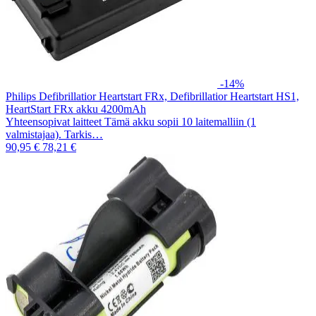
-14%
Philips Defibrillatior Heartstart FRx, Defibrillatior Heartstart HS1,
HeartStart FRx akku 4200mAh
Yhteensopivat laitteet Tämä akku sopii 10 laitemalliin (1
valmistajaa). Tarkis…
90,95 €
78,21 €