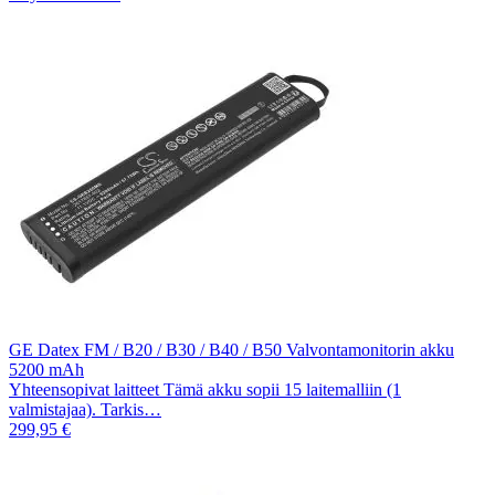
GE Datex FM / B20 / B30 / B40 / B50 Valvontamonitorin akku
5200 mAh
Yhteensopivat laitteet Tämä akku sopii 15 laitemalliin (1
valmistajaa). Tarkis…
299,95 €