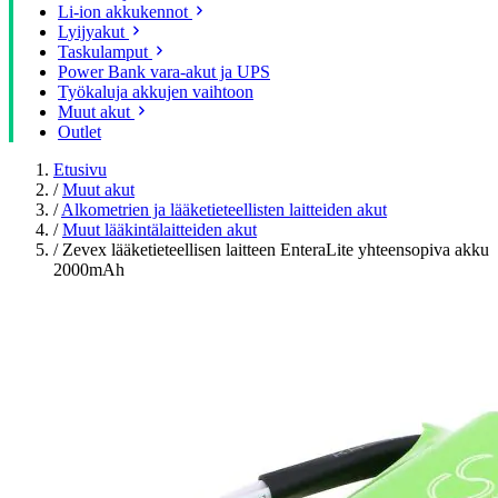
Li-ion akkukennot
Lyijyakut
Taskulamput
Power Bank vara-akut ja UPS
Työkaluja akkujen vaihtoon
Muut akut
Outlet
Etusivu
/
Muut akut
/
Alkometrien ja lääketieteellisten laitteiden akut
/
Muut lääkintälaitteiden akut
/
Zevex lääketieteellisen laitteen EnteraLite yhteensopiva akku
2000mAh