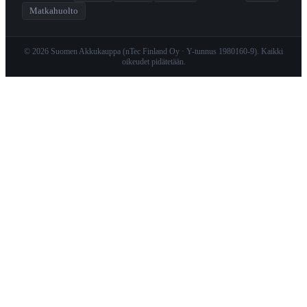
Matkahuolto
© 2026 Suomen Akkukauppa (nTec Finland Oy · Y-tunnus 1980160-9). Kaikki
oikeudet pidätetään.