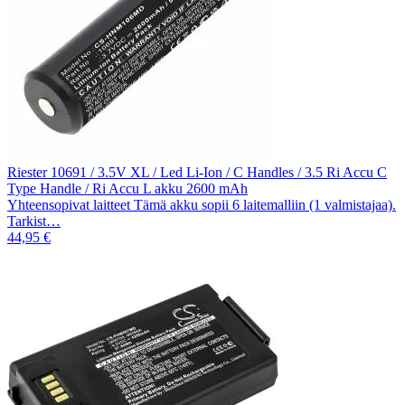
Riester 10691 / 3.5V XL / Led Li-Ion / C Handles / 3.5 Ri Accu C
Type Handle / Ri Accu L akku 2600 mAh
Yhteensopivat laitteet Tämä akku sopii 6 laitemalliin (1 valmistajaa).
Tarkist…
44,95 €