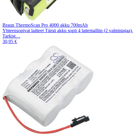
Braun ThermoScan Pro 4000 akku 700mAh
Yhteensopivat laitteet Tämä akku sopii 4 laitemalliin (2 valmistajaa).
Tarkist…
30,95 €