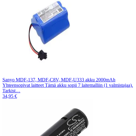
Sanyo MDF-137, MDF-C8V, MDF-U333 akku 2000mAh
Yhteensopivat laitteet Tämä akku sopii 7 laitemalliin (1 valmistajaa).
Tarkist…
34,95 €