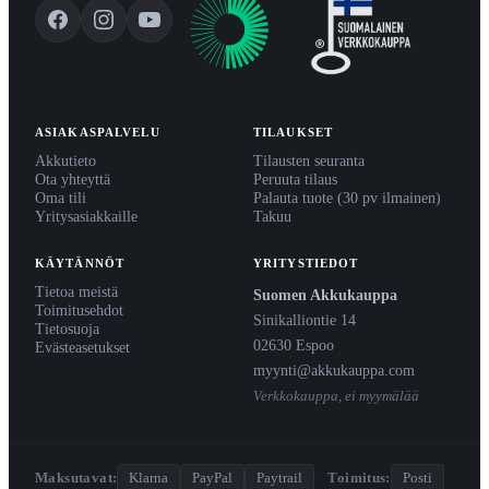
ASIAKASPALVELU
TILAUKSET
Akkutieto
Tilausten seuranta
Ota yhteyttä
Peruuta tilaus
Oma tili
Palauta tuote (30 pv ilmainen)
Yritysasiakkaille
Takuu
KÄYTÄNNÖT
YRITYSTIEDOT
Tietoa meistä
Suomen Akkukauppa
Toimitusehdot
Sinikalliontie 14
Tietosuoja
02630 Espoo
Evästeasetukset
myynti@akkukauppa.com
Verkkokauppa, ei myymälää
Maksutavat:
Klarna
PayPal
Paytrail
·
Toimitus:
Posti