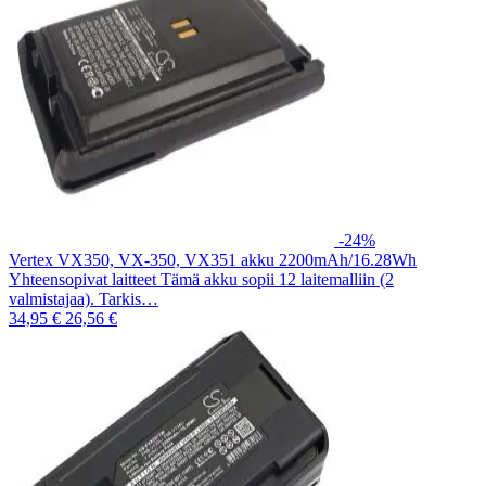
-24%
Vertex VX350, VX-350, VX351 akku 2200mAh/16.28Wh
Yhteensopivat laitteet Tämä akku sopii 12 laitemalliin (2
valmistajaa). Tarkis…
34,95 €
26,56 €