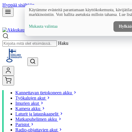
Hyppää sisältöön
Käytämme evästeitä parantamaan käyttökokemusta, kävijätilas
markkinointiin. Voit hallita asetuksia milloin tahansa. Lue lis
Mukauta valintaa
Hylkää
Haku
Kannettavan tietokoneen akku
Työkalujen akut
Imurien akut
Kamera akku
Laturit ja latauskaapelit
Matkapuhelimen akku
Paristot
Radio-ohjattavien akut