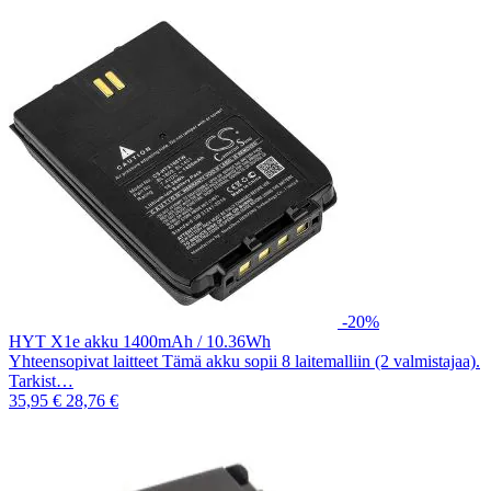
-20%
HYT X1e akku 1400mAh / 10.36Wh
Yhteensopivat laitteet Tämä akku sopii 8 laitemalliin (2 valmistajaa).
Tarkist…
35,95 €
28,76 €