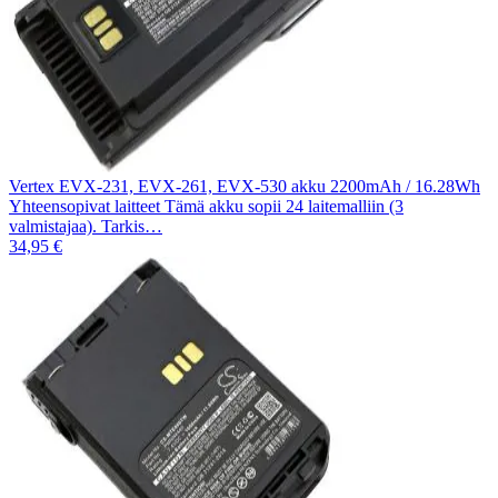
Vertex EVX-231, EVX-261, EVX-530 akku 2200mAh / 16.28Wh
Yhteensopivat laitteet Tämä akku sopii 24 laitemalliin (3
valmistajaa). Tarkis…
34,95 €