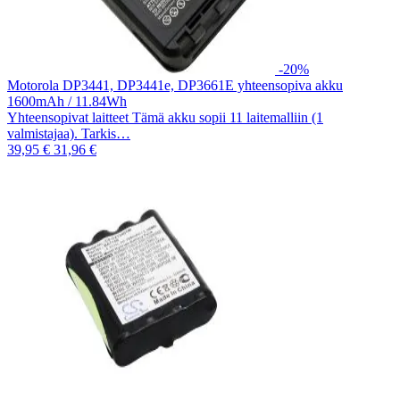
-20%
Motorola DP3441, DP3441e, DP3661E yhteensopiva akku
1600mAh / 11.84Wh
Yhteensopivat laitteet Tämä akku sopii 11 laitemalliin (1
valmistajaa). Tarkis…
39,95 €
31,96 €