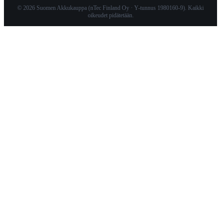
© 2026 Suomen Akkukauppa (nTec Finland Oy · Y-tunnus 1980160-9). Kaikki
oikeudet pidätetään.