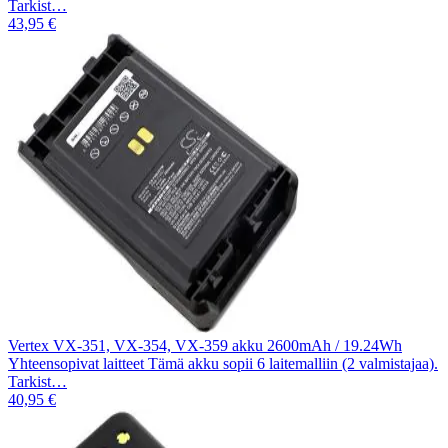
Tarkist…
43,95 €
Vertex VX-351, VX-354, VX-359 akku 2600mAh / 19.24Wh
Yhteensopivat laitteet Tämä akku sopii 6 laitemalliin (2 valmistajaa).
Tarkist…
40,95 €