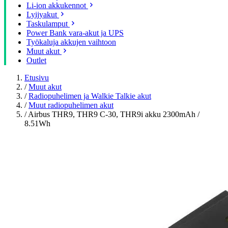
Li-ion akkukennot
Lyijyakut
Taskulamput
Power Bank vara-akut ja UPS
Työkaluja akkujen vaihtoon
Muut akut
Outlet
Etusivu
/
Muut akut
/
Radiopuhelimen ja Walkie Talkie akut
/
Muut radiopuhelimen akut
/
Airbus THR9, THR9 C-30, THR9i akku 2300mAh /
8.51Wh