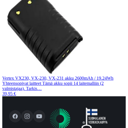
Vertex VX230, VX-230, VX-231 akku 2600mAh / 19.24Wh
Yhteensopivat laitteet Tämä akku sopii 14 laitemalliin (2
valmistajaa). Tarkis…
39,95 €