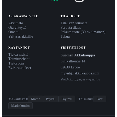
ASIAKASPALVELU
TILAUKSET
Akkutieto
Tilausten seuranta
Ota yhteyttä
Peruuta tilaus
Oma tili
Palauta tuote (30 pv ilmainen)
Yritysasiakkaille
Takuu
KÄYTÄNNÖT
YRITYSTIEDOT
Tietoa meistä
Suomen Akkukauppa
Toimitusehdot
Sinikalliontie 14
Tietosuoja
02630 Espoo
Evästeasetukset
myynti@akkukauppa.com
Verkkokauppa, ei myymälää
Maksutavat:
Klarna
PayPal
Paytrail
·
Toimitus:
Posti
Matkahuolto