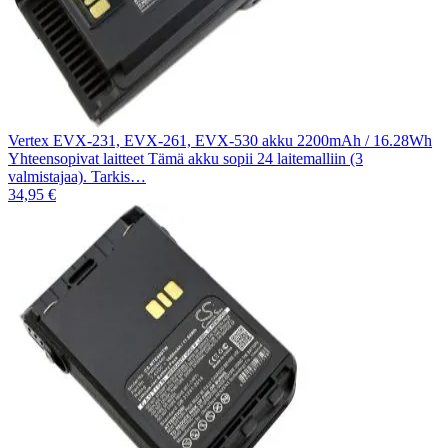
Vertex EVX-231, EVX-261, EVX-530 akku 2200mAh / 16.28Wh
Yhteensopivat laitteet Tämä akku sopii 24 laitemalliin (3
valmistajaa). Tarkis…
34,95 €