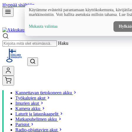
Hyppää sisältöön
Käytämme evästeitä parantamaan käyttökokemusta, kävijätilas
markkinointiin. Voit hallita asetuksia milloin tahansa. Lue lis
Mukauta valintaa
Hylkää
Haku
Kannettavan tietokoneen akku
Työkalujen akut
Imurien akut
Kamera akku
Laturit ja latauskaapelit
Matkapuhelimen akku
Paristot
Radio-ohjattavien akut