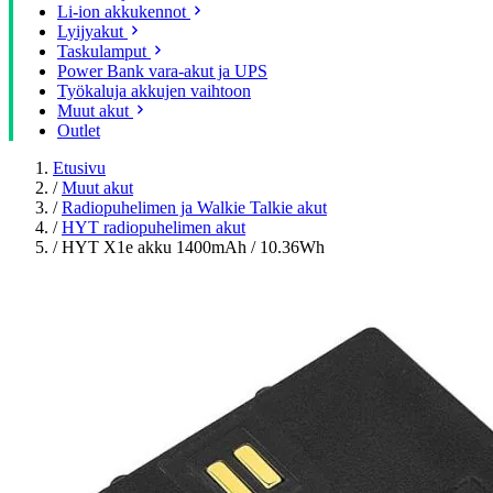
Li-ion akkukennot
Lyijyakut
Taskulamput
Power Bank vara-akut ja UPS
Työkaluja akkujen vaihtoon
Muut akut
Outlet
Etusivu
/
Muut akut
/
Radiopuhelimen ja Walkie Talkie akut
/
HYT radiopuhelimen akut
/
HYT X1e akku 1400mAh / 10.36Wh