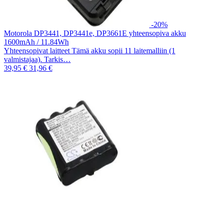
-20%
Motorola DP3441, DP3441e, DP3661E yhteensopiva akku
1600mAh / 11.84Wh
Yhteensopivat laitteet Tämä akku sopii 11 laitemalliin (1
valmistajaa). Tarkis…
39,95 €
31,96 €