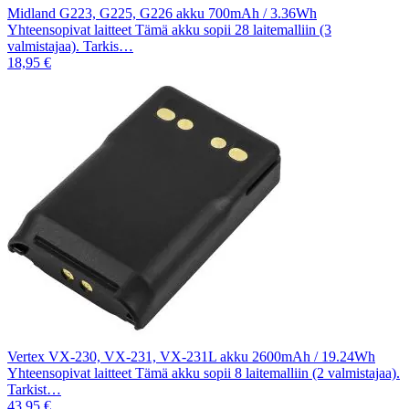
Midland G223, G225, G226 akku 700mAh / 3.36Wh
Yhteensopivat laitteet Tämä akku sopii 28 laitemalliin (3
valmistajaa). Tarkis…
18,95 €
Vertex VX-230, VX-231, VX-231L akku 2600mAh / 19.24Wh
Yhteensopivat laitteet Tämä akku sopii 8 laitemalliin (2 valmistajaa).
Tarkist…
43,95 €