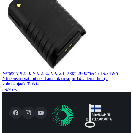
Vertex VX230, VX-230, VX-231 akku 2600mAh / 19.24Wh
Yhteensopivat laitteet Tämä akku sopii 14 laitemalliin (2
valmistajaa). Tarkis…
39,95 €