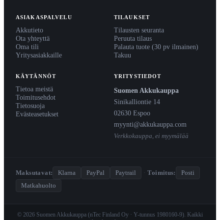
ASIAKASPALVELU
TILAUKSET
Akkutieto
Tilausten seuranta
Ota yhteyttä
Peruuta tilaus
Oma tili
Palauta tuote (30 pv ilmainen)
Yritysasiakkaille
Takuu
KÄYTÄNNÖT
YRITYSTIEDOT
Tietoa meistä
Suomen Akkukauppa
Toimitusehdot
Sinikalliontie 14
Tietosuoja
02630 Espoo
Evästeasetukset
myynti@akkukauppa.com
Verkkokauppa, ei myymälää
Maksutavat:
Klarna
PayPal
Paytrail
·
Toimitus:
Posti
Matkahuolto
© 2026 Suomen Akkukauppa (nTec Finland Oy · Y-tunnus 1980160-9). Kaikki