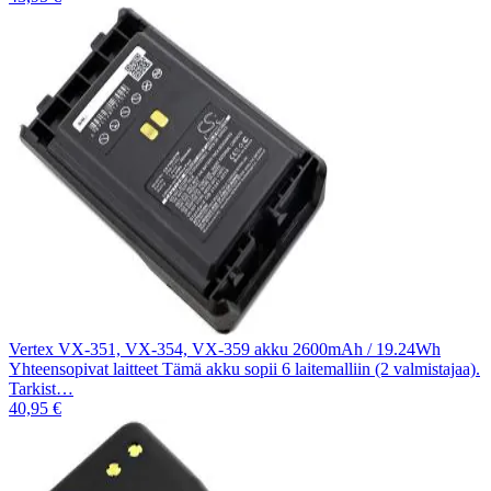
Vertex VX-351, VX-354, VX-359 akku 2600mAh / 19.24Wh
Yhteensopivat laitteet Tämä akku sopii 6 laitemalliin (2 valmistajaa).
Tarkist…
40,95 €