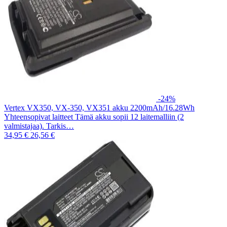
-24%
Vertex VX350, VX-350, VX351 akku 2200mAh/16.28Wh
Yhteensopivat laitteet Tämä akku sopii 12 laitemalliin (2
valmistajaa). Tarkis…
34,95 €
26,56 €