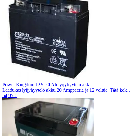
Power Kingdom 12V 20 Ah lyijyhyytelö akku
Laadukas lyijyhyytelö akku 20 Amppeeria ja 12 volttia. Tätä kok…
54,95 €