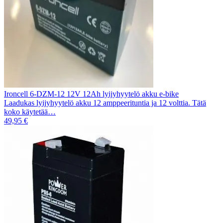
Ironcell 6-DZM-12 12V 12Ah lyijyhyytelö akku e-bike
Laadukas lyijyhyytelö akku 12 amppeerituntia ja 12 volttia. Tätä
koko käytetää…
49,95 €