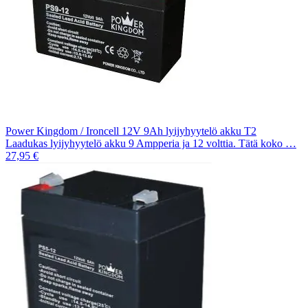
Power Kingdom / Ironcell 12V 9Ah lyijyhyytelö akku T2
Laadukas lyijyhyytelö akku 9 Ampperia ja 12 volttia. Tätä koko …
27,95 €