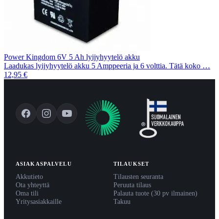
Power Kingdom 6V 5 Ah lyijyhyytelö akku
Laadukas lyijyhyytelö akku 5 Amppeeria ja 6 volttia. Tätä koko …
12,95 €
ASIAKASPALVELU
TILAUKSET
Akkutieto
Tilausten seuranta
Ota yhteyttä
Peruuta tilaus
Oma tili
Palauta tuote (30 pv ilmainen)
Yritysasiakkaille
Takuu