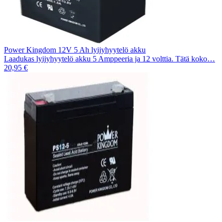
Power Kingdom 12V 5 Ah lyijyhyytelö akku
Laadukas lyijyhyytelö akku 5 Amppeeria ja 12 volttia. Tätä koko…
20,95 €