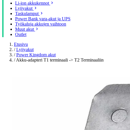
Li-ion akkukennot
Lyijyakut
Taskulamput
Power Bank vara-akut ja UPS
Työkaluja akkujen vaihtoon
Muut akut
Outlet
Etusivu
/
Lyijyakut
/
Power Kingdom akut
/
Akku-adapteri T1 terminaali -> T2 Terminaaliin