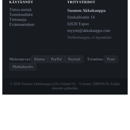
KÄYTÄNNÖT
YRITYSTIEDOT
Tietoa meistä
Suomen Akkukauppa
Toimitusehdot
Sinikalliontie 14
Tietosuoja
02630 Espoo
Evästeasetukset
myynti@akkukauppa.com
Verkkokauppa, ei myymälää
Maksutavat:
Klarna
PayPal
Paytrail
·
Toimitus:
Posti
Matkahuolto
© 2026 Suomen Akkukauppa (nTec Finland Oy · Y-tunnus 1980160-9). Kaikki
oikeudet pidätetään.