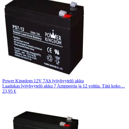
Power Kingdom 12V 7Ah lyijyhyytelö akku
Laadukas lyijyhyytelö akku 7 Amppeeria ja 12 volttia. Tätä koko…
23,95 €