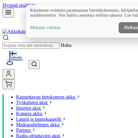
Hyppää sisältöön
Käytämme evästeitä parantamaan käyttökokemusta, kävijätilas
markkinointiin. Voit hallita asetuksia milloin tahansa. Lue lis
Mukauta valintaa
Hylkää
Haku
Kannettavan tietokoneen akku
Työkalujen akut
Imurien akut
Kamera akku
Laturit ja latauskaapelit
Matkapuhelimen akku
Paristot
Radio-ohjattavien akut