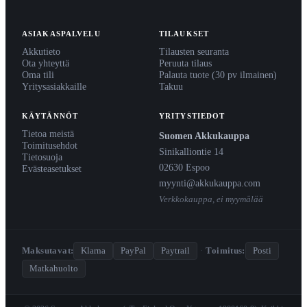
ASIAKASPALVELU
TILAUKSET
Akkutieto
Tilausten seuranta
Ota yhteyttä
Peruuta tilaus
Oma tili
Palauta tuote (30 pv ilmainen)
Yritysasiakkaille
Takuu
KÄYTÄNNÖT
YRITYSTIEDOT
Tietoa meistä
Suomen Akkukauppa
Toimitusehdot
Sinikalliontie 14
Tietosuoja
02630 Espoo
Evästeasetukset
myynti@akkukauppa.com
Verkkokauppa, ei myymälää
Maksutavat:
Klarna
PayPal
Paytrail
·
Toimitus:
Posti
Matkahuolto