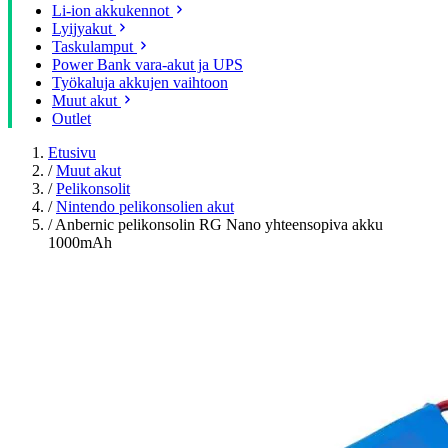
Li-ion akkukennot
Lyijyakut
Taskulamput
Power Bank vara-akut ja UPS
Työkaluja akkujen vaihtoon
Muut akut
Outlet
Etusivu
/
Muut akut
/
Pelikonsolit
/
Nintendo pelikonsolien akut
/
Anbernic pelikonsolin RG Nano yhteensopiva akku
1000mAh