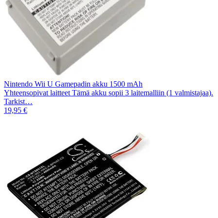
Nintendo Wii U Gamepadin akku 1500 mAh
Yhteensopivat laitteet Tämä akku sopii 3 laitemalliin (1 valmistajaa).
Tarkist…
19,95 €