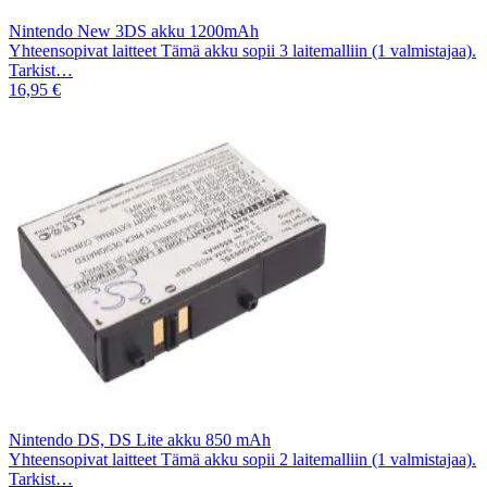
Nintendo New 3DS akku 1200mAh
Yhteensopivat laitteet Tämä akku sopii 3 laitemalliin (1 valmistajaa).
Tarkist…
16,95 €
Nintendo DS, DS Lite akku 850 mAh
Yhteensopivat laitteet Tämä akku sopii 2 laitemalliin (1 valmistajaa).
Tarkist…