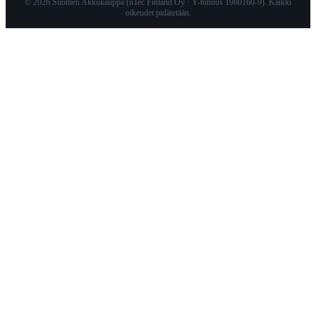
© 2026 Suomen Akkukauppa (nTec Finland Oy · Y-tunnus 1980160-9). Kaikki
oikeudet pidätetään.