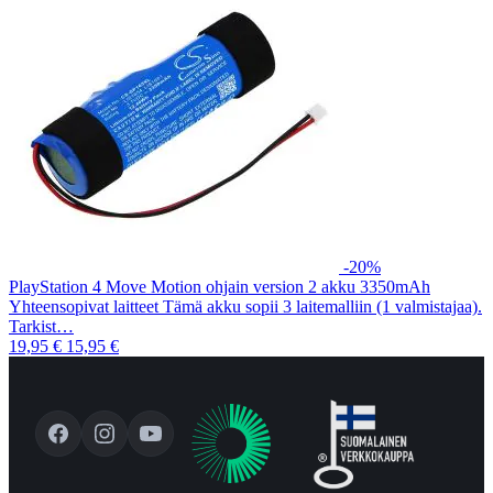
-20%
PlayStation 4 Move Motion ohjain version 2 akku 3350mAh
Yhteensopivat laitteet Tämä akku sopii 3 laitemalliin (1 valmistajaa).
Tarkist…
19,95 €
15,95 €