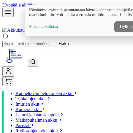
Hyppää sisältöön
Käytämme evästeitä parantamaan käyttökokemusta, kävijätilas
markkinointiin. Voit hallita asetuksia milloin tahansa. Lue lis
Mukauta valintaa
Hylkää
Haku
Kannettavan tietokoneen akku
Työkalujen akut
Imurien akut
Kamera akku
Laturit ja latauskaapelit
Matkapuhelimen akku
Paristot
Radio-ohjattavien akut