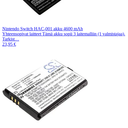
Nintendo Switch HAC-001 akku 4600 mAh
Yhteensopivat laitteet Tämä akku sopii 3 laitemalliin (1 valmistajaa).
Tarkist…
23,95 €