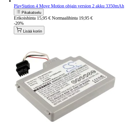
PlayStation 4 Move Motion ohjain version 2 akku 3350mAh
Pikakatselu
Erikoishinta
15,95 €
Normaalihinta
19,95 €
-20%
Lisää koriin