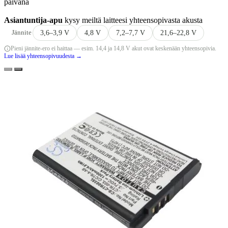
päivänä
Asiantuntija-apu
kysy meiltä laitteesi yhteensopivasta akusta
Jännite
3,6–3,9 V
4,8 V
7,2–7,7 V
21,6–22,8 V
Pieni jännite-ero ei haittaa — esim. 14,4 ja 14,8 V akut ovat keskenään yhteensopivia.
Lue lisää yhteensopivuudesta →