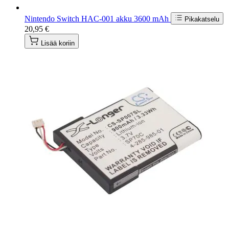
Nintendo Switch HAC-001 akku 3600 mAh
Pikakatselu
20,95 €
Lisää koriin