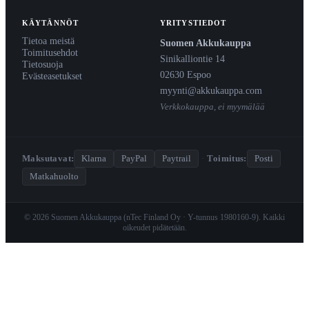
KÄYTÄNNÖT
YRITYSTIEDOT
Tietoa meistä
Suomen Akkukauppa
Toimitusehdot
Sinikalliontie 14
Tietosuoja
02630 Espoo
Evästeasetukset
myynti@akkukauppa.com
Verkkokauppa, ei myymälää
Maksutavat:
Klarna
PayPal
Paytrail
·
Toimitus:
Posti
Matkahuolto
© 2026 Suomen Akkukauppa (nTec Finland Oy · Y-tunnus 1980160-9). Kaikki
oikeudet pidätetään.