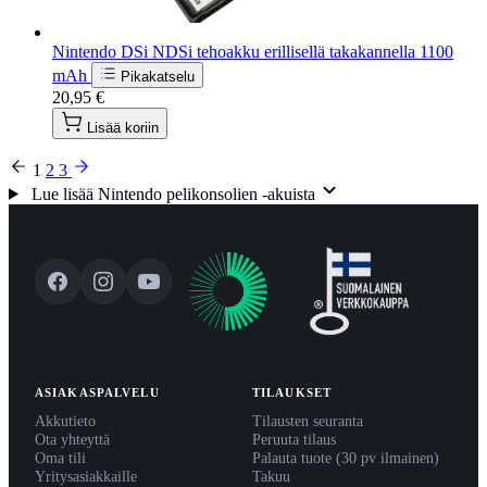
Nintendo DSi NDSi tehoakku erillisellä takakannella 1100
mAh
Pikakatselu
20,95 €
Lisää koriin
1
2
3
Lue lisää Nintendo pelikonsolien -akuista
ASIAKASPALVELU
TILAUKSET
Akkutieto
Tilausten seuranta
Ota yhteyttä
Peruuta tilaus
Oma tili
Palauta tuote (30 pv ilmainen)
Yritysasiakkaille
Takuu