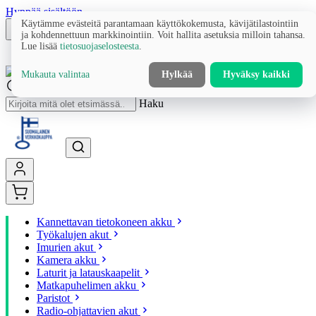
Hyppää sisältöön
Käytämme evästeitä parantamaan käyttökokemusta, kävijätilastointiin
ja kohdennettuun markkinointiin. Voit hallita asetuksia milloin tahansa.
Lue lisää
tietosuojaselosteesta
.
Mukauta valintaa
Hylkää
Hyväksy kaikki
Haku
Kannettavan tietokoneen akku
Työkalujen akut
Imurien akut
Kamera akku
Laturit ja latauskaapelit
Matkapuhelimen akku
Paristot
Radio-ohjattavien akut