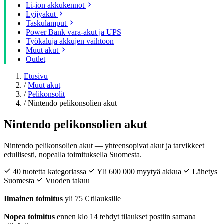
Li-ion akkukennot
Lyijyakut
Taskulamput
Power Bank vara-akut ja UPS
Työkaluja akkujen vaihtoon
Muut akut
Outlet
Etusivu
/
Muut akut
/
Pelikonsolit
/
Nintendo pelikonsolien akut
Nintendo pelikonsolien akut
Nintendo pelikonsolien akut — yhteensopivat akut ja tarvikkeet
edullisesti, nopealla toimituksella Suomesta.
40 tuotetta kategoriassa
Yli 600 000 myytyä akkua
Lähetys
Suomesta
Vuoden takuu
Ilmainen toimitus
yli 75 € tilauksille
Nopea toimitus
ennen klo 14 tehdyt tilaukset postiin samana