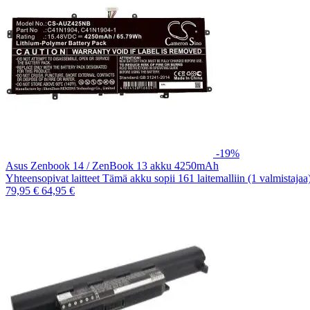
-19%
Asus Zenbook 14 / ZenBook 13 akku 4250mAh
Yhteensopivat laitteet Tämä akku sopii 161 laitemalliin (1 valmistaja
79,95 €
64,95 €