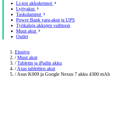
Li-ion akkukennot
Lyijyakut
Taskulamput
Power Bank vara-akut ja UPS
Työkaluja akkujen vaihtoon
Muut akut
Outlet
Etusivu
/
Muut akut
/
Tabletin ja iPadin akku
/
Asus tablettien akut
/
Asus K009 ja Google Nexus 7 akku 4300 mAh