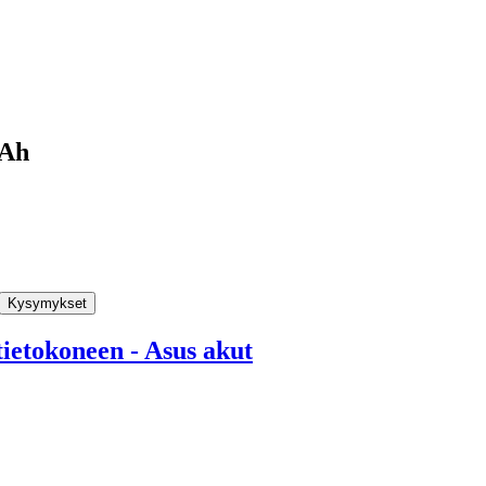
mAh
Kysymykset
ietokoneen - Asus akut