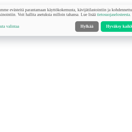
mme evästeitä parantamaan käyttökokemusta, kävijätilastointiin ja kohdennett
inointiin. Voit hallita asetuksia milloin tahansa. Lue lisää
tietosuojaselosteesta
.
ta valintaa
Hylkää
Hyväksy kaik