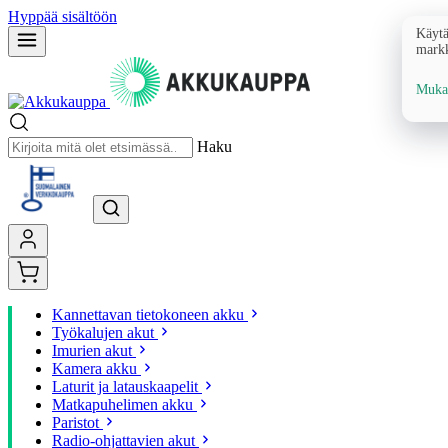
Hyppää sisältöön
Käytä
markk
Mukau
Haku
Kannettavan tietokoneen akku
Työkalujen akut
Imurien akut
Kamera akku
Laturit ja latauskaapelit
Matkapuhelimen akku
Paristot
Radio-ohjattavien akut